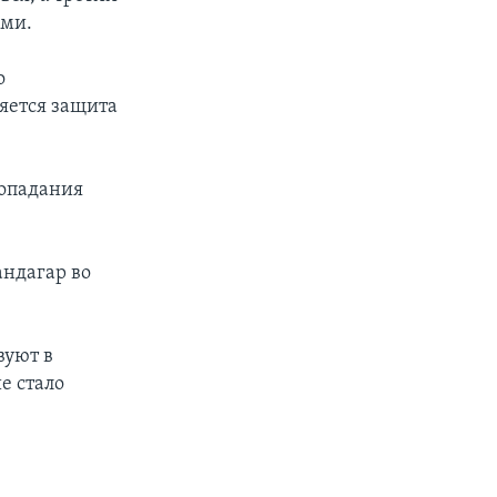
ами.
о
яется защита
попадания
андагар во
вуют в
е стало