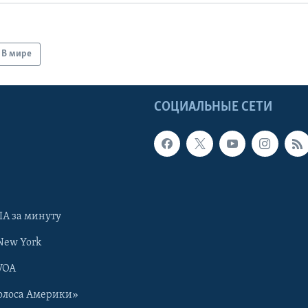
В мире
Ы
СОЦИАЛЬНЫЕ СЕТИ
А за минуту
New York
VOA
олоса Америки»