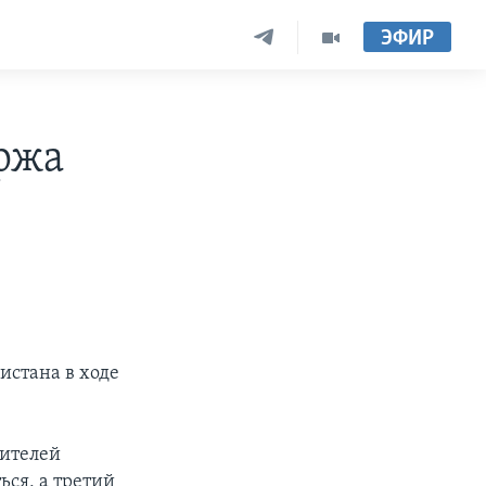
ЭФИР
ржа
истана в ходе
вителей
ься, а третий