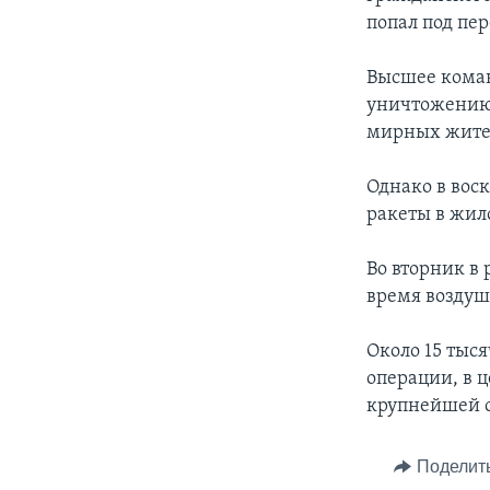
попал под пе
Высшее коман
уничтожению 
мирных жите
Однако в воск
ракеты в жил
Во вторник в
время воздуш
Около 15 тыс
операции, в 
крупнейшей с
Поделит