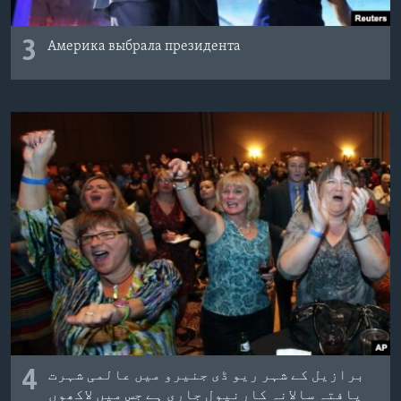
3
Америка выбрала президента
4
برازیل کے شہر ریو ڈی جنیرو میں عالمی شہرت
یافتہ سالانہ کارنیول جاری ہے جس میں لاکھوں