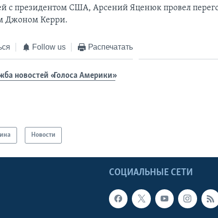
ей с президентом США, Арсений Яценюк провел перег
м Джоном Керри.
ься
Follow us
Распечатать
жба новостей «Голоса Америки»
ина
Новости
Ы
СОЦИАЛЬНЫЕ СЕТИ