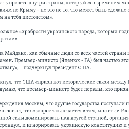
чать процесс внутри страны, который «со временем мо
виям по Крыму – но это не то, что может быть сделано 
 на тебя пистолетом».
должное «храбрости украинского народа, который подн
ратии».
а Майдане, как обычные люди со всех частей страны г
ремен. Премьер-министр (Яценюк - ГА) был частью этог
отвагу», – подчеркнул президент США.
кнул, что США «признают исторические связи между 
 думаю, что премьер-министр будет первым, кто призна
верждения Москвы, что другие государства поступали
а сказал, что «вопрос заключается в том, может ли Рос
ной силы доминировать над другой страной, организ
рендум, и игнорировать украинскую конституцию и 