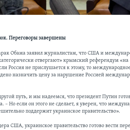
нюк. Переговоры завершены
Барак Обама заявил журналистам, что США и междунар
категорически отвергают» крымский референдум «на
если Россия не прислушается к этому, то международно
дено назначить цену за нарушение Россией междунар
ругой путь, и мы надеемся, что президент Путин готов
а. – Но если он этого не сделает, я уверен, что междун
ешительно поддержит украинское правительство».
дера США, украинское правительство готово вести пер