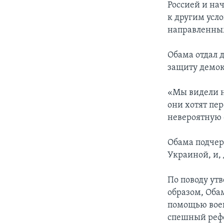
Россией и на
к другим усло
направленным
Обама отдал 
защиту демок
«Мы видели н
они хотят пе
невероятную 
Обама подчер
Украиной, и,
По поводу ут
образом, Обам
помощью воен
спешный рефе