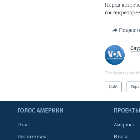
Перед встреч
госсекретаре
Поделит
Слу
This item is part of
США
Укра
ГОЛОС АМЕРИКИ
ПРОЕКТ
О нас
Америка
Пишите нам
Итоги