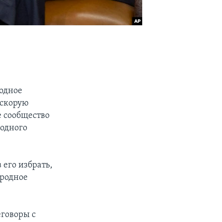
одное
 скорую
е сообщество
одного
 его избрать,
ародное
еговоры с