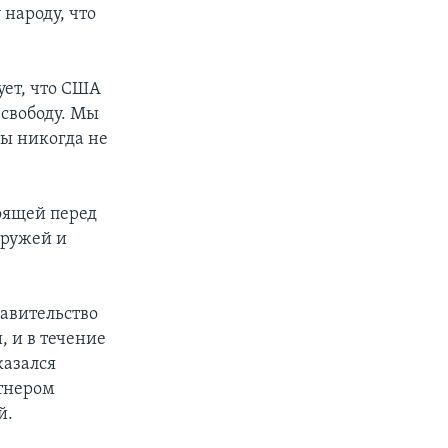
народу, что
ует, что США
 свободу. Мы
Мы никогда не
оящей перед
 ружей и
равительство
 и в течение
казался
ртнером
й.