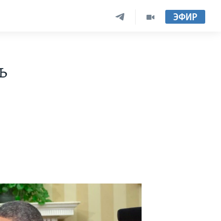
ЭФИР
ь