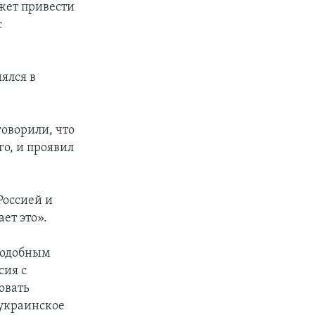
жет привести
с
ялся в
оворили, что
о, и проявил
Россией и
ет это».
 подобным
сия с
овать
украинское