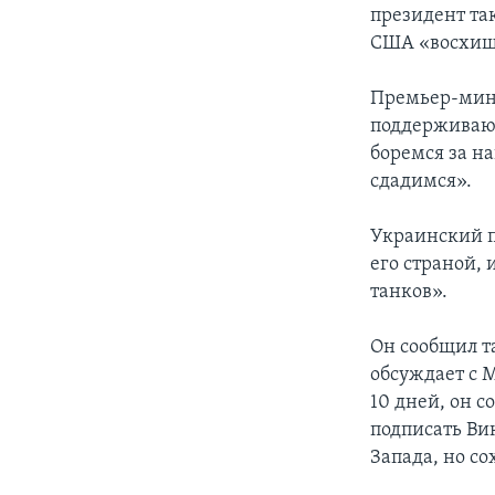
президент та
США «восхища
Премьер-мини
поддерживают
боремся за н
сдадимся».
Украинский п
его страной, 
танков».
Он сообщил т
обсуждает с 
10 дней, он с
подписать Ви
Запада, но с