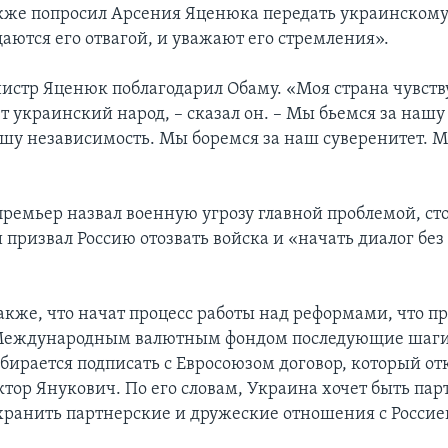
кже попросил Арсения Яценюка передать украинскому 
ются его отвагой, и уважают его стремления».
стр Яценюк поблагодарил Обаму. «Моя страна чувств
 украинский народ, – сказал он. – Мы бьемся за нашу
ашу независимость. Мы боремся за наш суверенитет. 
ремьер назвал военную угрозу главной проблемой, ст
и призвал Россию отозвать войска и «начать диалог без
акже, что начат процесс работы над реформами, что п
Международным валютным фондом последующие шаги,
обирается подписать с Евросоюзом договор, который от
ктор Янукович. По его словам, Украина хочет быть па
охранить партнерские и дружеские отношения с Россие