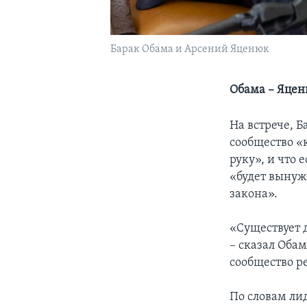
Барак Обама и Арсений Яценюк
Обама – Яце
На встрече, 
сообщество «
руку», и что 
«будет вынуж
закона».
«Существует д
– сказал Обам
сообщество р
По словам ли