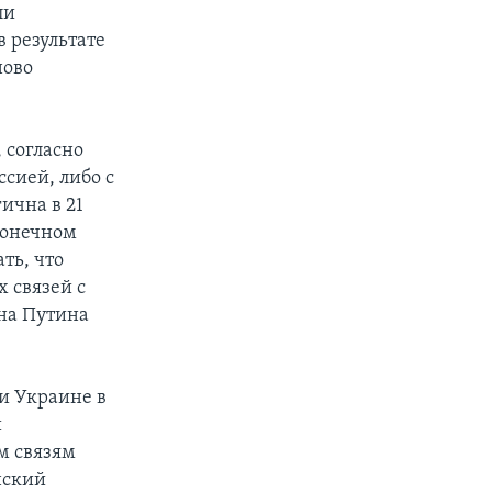
ли
 результате
ново
 согласно
сией, либо с
ична в 21
 конечном
ать, что
 связей с
ина Путина
и Украине в
й
м связям
нский