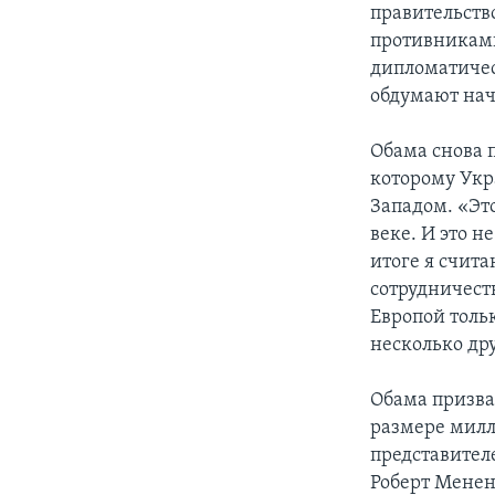
правительств
противниками
дипломатичес
обдумают нач
Обама снова 
которому Укр
Западом. «Это
веке. И это н
итоге я счита
сотрудничест
Европой тольк
несколько др
Обама призва
размере милл
представител
Роберт Менен