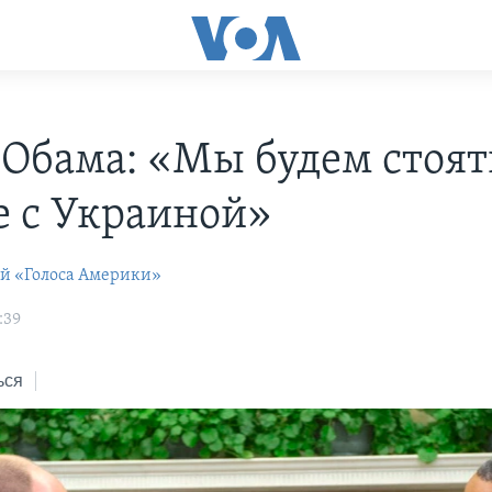
 Обама: «Мы будем стоят
е с Украиной»
ей «Голоса Америки»
:39
ься