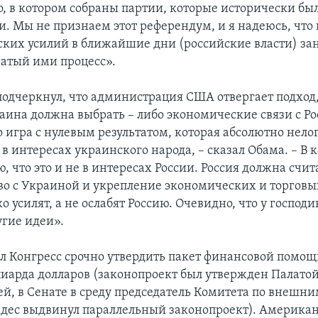
о, в котором собраны партии, которые исторически бы
. Мы не признаем этот референдум, и я надеюсь, что в
ких усилий в ближайшие дни (российские власти) за
атый ими процесс».
подчеркнул, что администрация США отвергает подход,
аина должна выбрать – либо экономические связи с Рос
 игра с нулевым результатом, которая абсолютно нелог
е в интересах украинского народа, – сказал Обама. – В
ю, что это и не в интересах России. Россия должна счит
во с Украиной и укрепление экономических и торговых
о усилят, а не ослабят Россию. Очевидно, что у господ
угие идеи».
л Конгресс срочно утвердить пакет финансовой помощ
иарда долларов (законопроект был утвержден Палато
ей, в Сенате в среду председатель Комитета по внешни
дес выдвинул параллельный законопроект). Америка