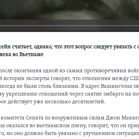
йн считает, однако, что этот вопрос следует увязать с
века во Вьетнаме
д после окончания одной из самых противоречивых войн
 истории эксперты говорят, что отношения между СШ
когда не были столь близкими. В адрес Вашингтона з
у укреплению отношений через снятие эмбарго на по
рое действует уже несколько десятилетий.
 комитета Сената по вооруженным силам Джон Макке
ы оказался во вьетнамском плену, говорит, что он при
го, но оно должно быть увязано с улучшением ситуаци