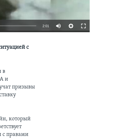
2:01
EMBED
SHARE
 ситуацией с
 в
А и
вучат призывы
ставку
йн, который
ветствует
и с правами