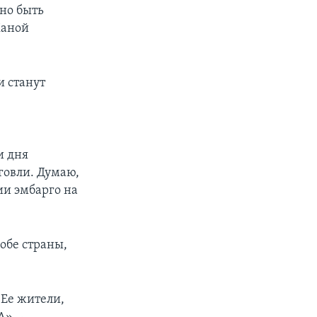
жно быть
Ханой
и станут
и дня
говли. Думаю,
ии эмбарго на
 обе страны,
 Ее жители,