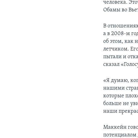
человека. Эт
Обамы во Вье
В отношениях
а в 2008-м г
об этом, как
летчиком. Его
пытали и отк
сказал «Голо
«Я думаю, ко
нашими стран
которые плох
больше не уви
наши прекрас
Маккейн гово
потенциалом 