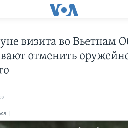
уне визита во Вьетнам 
вают отменить оружейн
го
03
ься