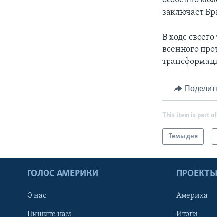
особенно мол
заключает Бр
В ходе своег
военного про
трансформаци
Поделит
This item is part of
Темы дня
ГОЛОС АМЕРИКИ
ПРОЕКТ
О нас
Америка
Пишите нам
Итоги