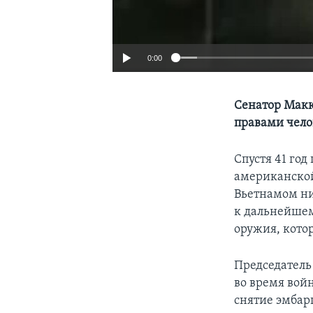
0:00
Сенатор Макке
правами чело
Спустя 41 го
американской
Вьетнамом ни
к дальнейшем
оружия, кото
Председатель
во время войн
снятие эмбар