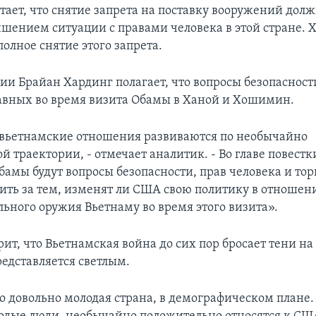
тает, что снятие запрета на поставку вооружений дол
учшением ситуации с правами человека в этой стране. 
полное снятие этого запрета.
ии Брайан Хардинг полагает, что вопросы безопасност
авных во время визита Обамы в Ханой и Хошимин.
вьетнамские отношения развиваются по необычайно
 траектории, - отмечает аналитик. - Во главе повестк
бамы будут вопросы безопасности, прав человека и тор
едить за тем, изменят ли США свою политику в отношен
льного оружия Вьетнаму во время этого визита».
ит, что Вьетнамская война до сих пор бросает тени на
редставляется светлым.
то довольно молодая страна, в демографическом плане.