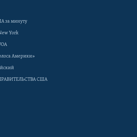
А за минуту
New York
VOA
олоса Америки»
ийский
ПРАВИТЕЛЬСТВА США