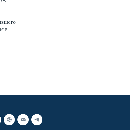
», -
бывшего
я в