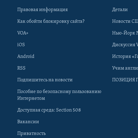
Правовая информация
Детали
Как обойти блокировку сайта?
Новости СШ
VOA+
Нью-Йорк 
iOS
Дискуссия 
Android
История «Г
RSS
Учим англ
Learning English
Подпишитесь на новости
ПОЗИЦИЯ 
Пособие по безопасному пользованию
СОЦИАЛЬНЫЕ СЕТИ
Интернетом
Доступная среда: Section 508
Вакансии
Приватность
Языки