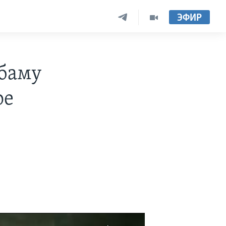
ЭФИР
Обаму
ое