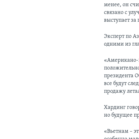
менее, он счи
связано с ул
выступает за 
Эксперт по Аз
одними из гл
«Американо-
положительной
президента О
все будут сл
продажу лета
Хардинг говор
но будущее п
«Вьетнам – э