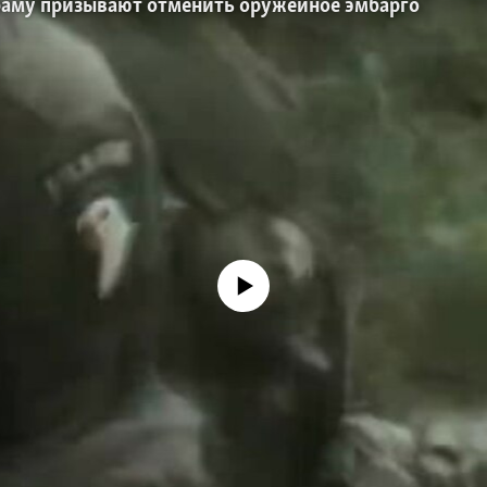
баму призывают отменить оружейное эмбарго
No media source currently available