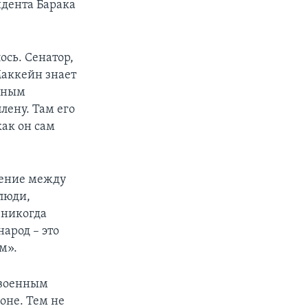
идента Барака
сь. Сенатор,
Маккейн знает
енным
плену. Там его
как он сам
рение между
люди,
 никогда
арод – это
м».
 военным
оне. Тем не