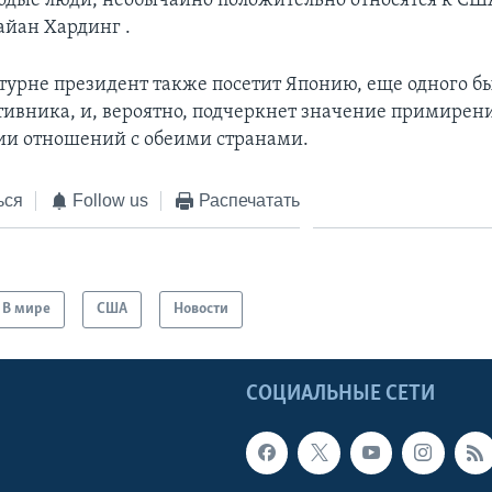
одые люди, необычайно положительно относятся к США
айан Хардинг .
о турне президент также посетит Японию, еще одного 
тивника, и, вероятно, подчеркнет значение примирени
и отношений с обеими странами.
ься
Follow us
Распечатать
В мире
США
Новости
Ы
СОЦИАЛЬНЫЕ СЕТИ