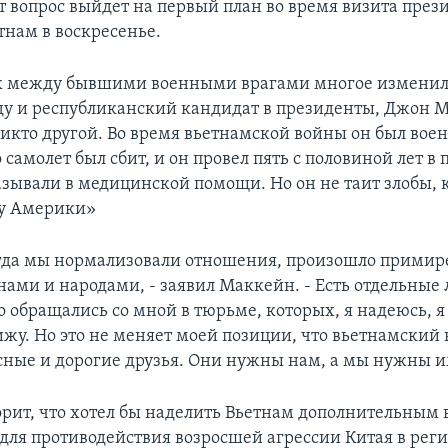
от вопрос выйдет на первый план во время визита през
тнам в воскресенье.
 между бывшими военными врагами многое изменило
оду и республиканский кандидат в президенты, Джон 
 никто другой. Во время вьетнамской войны он был во
 самолет был сбит, и он провел пять с половиной лет в 
азывали в медицинской помощи. Но он не таит злобы, 
су Америки»
гда мы нормализовали отношения, произошло прими
ами и народами, - заявил Маккейн. - Есть отдельные 
о обращались со мной в тюрьме, которых, я надеюсь, я
жу. Но это не меняет моей позиции, что вьетнамский н
ные и дорогие друзья. Они нужны нам, а мы нужны и
рит, что хотел бы наделить Вьетнам дополнительным
для противодействия возросшей агрессии Китая в реги