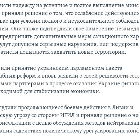
или надежду на успешное и полное выполнение мин
 приняли решение о том, что ослабление действующи
ько при условии полного и неукоснительного соблюде
ний. Они также подтвердили свое намерение незамедл
 предпринять дополнительные меры санкционного хар
 будут допущены серьезные нарушения, или поддержи
ратисты попытаются захватить новые территории.
или принятие украинским парламентом пакета
бных реформ и вновь заявили о своей решимости сот
ыми партнерами в процессе оказания Украине финан
ходимой для стабилизации экономики.
судили продолжающиеся боевые действия в Ливии и
скую угрозу со стороны ИГИЛ и приняли решение о н
онсультации с целью обсуждения методов нейтрализац
зания содействия политическому урегулированию кон