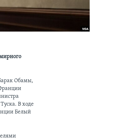
 мирного
Барак Обамы,
 Франции
инистра
Туска. В ходе
енции Белый
телями