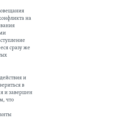
 совещания
конфликта на
ования
ими
аступление
еся сразу же
тых
 действия и
вериться в
ия и завершен
м, что
ианты