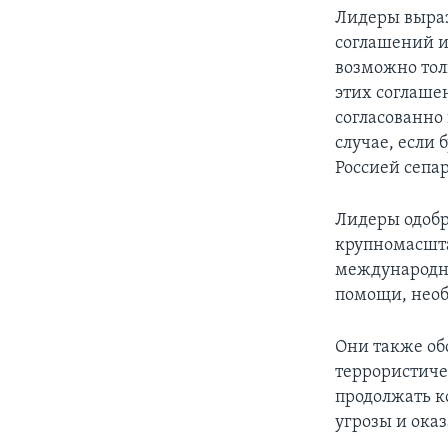
Лидеры выраз
соглашений и
возможно тол
этих соглаше
согласованно
случае, если
Россией сепа
Лидеры одобр
крупномасшта
международн
помощи, необ
Они также об
террористиче
продолжать к
угрозы и ока