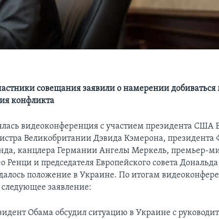
частники совещания заявили о намерении добиваться
ия конфликта
оялась видеоконференция с участием президента США 
стра Великобритании Дэвида Кэмерона, президента
нда, канцлера Германии Ангелы Меркель, премьер-м
о Ренци и председателя Европейского совета Дональда 
далось положение в Украине. По итогам видеоконфер
 следующее заявление:
зидент Обама обсудил ситуацию в Украине с руководи