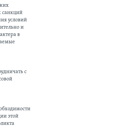
ских
х санкций
ния условий
ительно и
актера в
ваемые
рудничать с
совой
еобходимости
ии этой
фликта