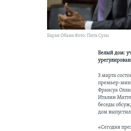
Барак Обама Фото: Пита Сузы
Белый дом: у
урегулирован
3 марта сост
премьер-мини
Франсуа Олла
Италии Матте
беседы обсуж
дом выпустил
«Сегодня пре