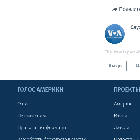
Поделит
Слу
This item is part of
В мире
С
ГОЛОС АМЕРИКИ
ПРОЕКТ
О нас
Америка
Пишите нам
Итоги
Правовая информация
Детали
Как обойти блокировку сайта?
Новости СШ