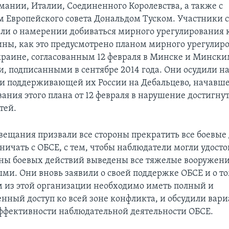
мании, Италии, Соединенного Королевства, а также с
м Европейского совета Дональдом Туском. Участники
или о намерении добиваться мирного урегулирования 
ины, как это предусмотрено планом мирного урегулир
краине, согласованным 12 февраля в Минске и Минск
, подписанными в сентябре 2014 года. Они осудили н
 и поддерживающей их России на Дебальцево, начавше
вания этого плана от 12 февраля в нарушение достигну
тей.
вещания призвали все стороны прекратить все боевые
ничать с ОБСЕ, с тем, чтобы наблюдатели могли удосто
зоны боевых действий выведены все тяжелые вооружен
ми. Они вновь заявили о своей поддержке ОБСЕ и о то
 из этой организации необходимо иметь полный и
енный доступ ко всей зоне конфликта, и обсудили вар
фективности наблюдательной деятельности ОБСЕ.