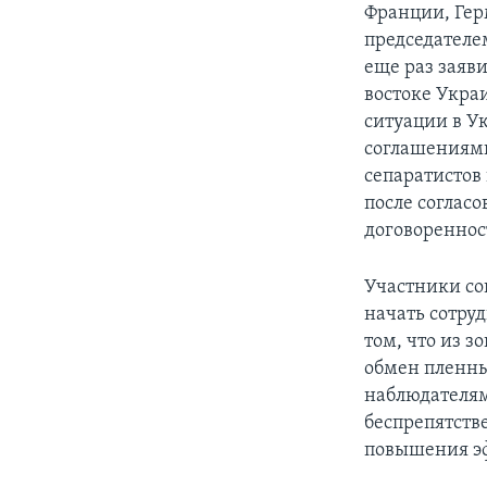
Франции, Гер
председателе
еще раз заяв
востоке Укра
ситуации в У
соглашениями
сепаратистов
после согласо
договореннос
Участники со
начать сотруд
том, что из 
обмен пленны
наблюдателям
беспрепятств
повышения эф