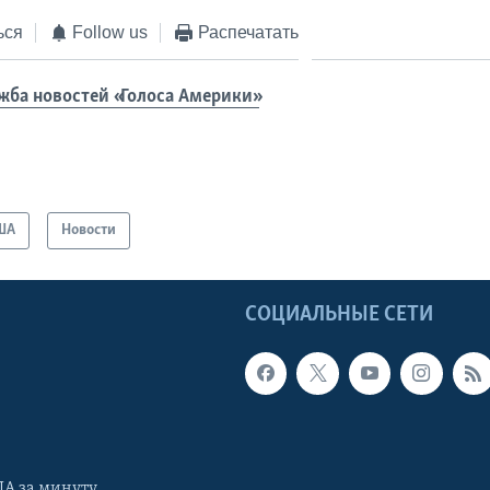
ься
Follow us
Распечатать
жба новостей «Голоса Америки»
ША
Новости
Ы
СОЦИАЛЬНЫЕ СЕТИ
А за минуту