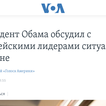
дент Обама обсудил с
ейскими лидерами ситу
не
ей «Голоса Америки»
3:55
ься