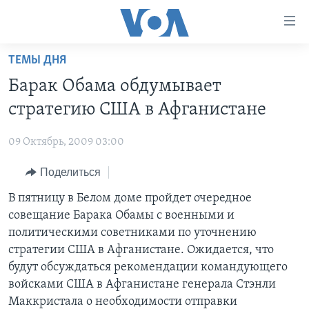
Линки
доступности
Перейти
ТЕМЫ ДНЯ
на
ГЛАВНОЕ
Барак Обама обдумывает
основной
ПРОГРАММЫ
контент
стратегию США в Афганистане
ПРОЕКТЫ
Перейти
АМЕРИКА
к
09 Октябрь, 2009 03:00
ЭКСПЕРТИЗА
НОВОСТИ ЗА МИНУТУ
УЧИМ АНГЛИЙСКИЙ
основной
Поделиться
ИНТЕРВЬЮ
ИТОГИ
НАША АМЕРИКАНСКАЯ ИСТОРИЯ
навигации
Перейти
ФАКТЫ ПРОТИВ ФЕЙКОВ
В пятницу в Белом доме пройдет очередное
ПОЧЕМУ ЭТО ВАЖНО?
А КАК В АМЕРИКЕ?
в
совещание Барака Обамы с военными и
ЗА СВОБОДУ ПРЕССЫ
ДИСКУССИЯ VOA
АРТЕФАКТЫ
поиск
политическими советниками по уточнению
УЧИМ АНГЛИЙСКИЙ
ДЕТАЛИ
АМЕРИКАНСКИЕ ГОРОДКИ
стратегии США в Афганистане. Ожидается, что
будут обсуждаться рекомендации командующего
ВИДЕО
НЬЮ-ЙОРК NEW YORK
ТЕСТЫ
войсками США в Афганистане генерала Стэнли
ПОДПИСКА НА НОВОСТИ
АМЕРИКА. БОЛЬШОЕ ПУТЕШЕСТВИЕ
Маккристала о необходимости отправки