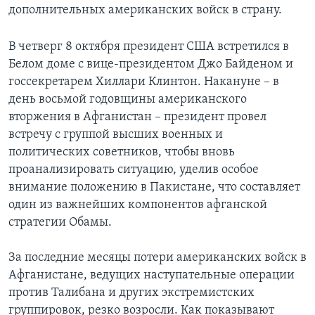
дополнительных американских войск в страну.
Learning English
В четверг 8 октября президент США встретился в
СОЦИАЛЬНЫЕ СЕТИ
Белом доме с вице-президентом Джо Байденом и
госсекретарем Хиллари Клинтон. Накануне – в
день восьмой годовщины американского
вторжения в Афганистан – президент провел
Языки
встречу с группой высших военных и
политических советников, чтобы вновь
проанализировать ситуацию, уделив особое
внимание положению в Пакистане, что составляет
один из важнейших компонентов афганской
стратегии Обамы.
За последние месяцы потери американских войск в
Афганистане, ведущих наступательные операции
против Талибана и других экстремистских
группировок, резко возросли. Как показывают