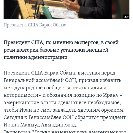
Learning English
Президент США Барак Обама
СОЦИАЛЬНЫЕ СЕТИ
Президент США, по мнению экспертов, в своей
речи повторил базовые установки внешней
Языки
политики администрации
Президент США Барак Обама, выступая перед
Генеральной ассамблеей ООН, призвал избавить
международное сообщество от «насилия и
нетерпимости» и обозначил позицию по Ирану –
американские власти сделают все необходимое,
чтобы Иран не смог завладеть ядерным оружием.
Сегодня к Генассамблее ООН обратится президент
Ирана Махмуд Ахмадинежад.
Эксперты в Москве называют речь американского