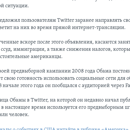
й ситуации.
едложил пользователям Twitter заранее направлять св
ветит на них во время прямой интернет-трансляции.
ченные вскоре после этого объявления, касаются заня
 ссуд, иммиграции, а также снижения налогов, котор
остоятельные американцы.
воей предвыборной кампании 2008 года Обама постоя
т свою готовность использовать социальные сети для 
 начале этого года он пообщался с аудиторией через F
ица Обамы в Twitter, на которой он недавно начал пуб
в настоящее время используется его предвыборным ш
млн человек.
иалы о событиях в США читайте в рубрике «Америка»