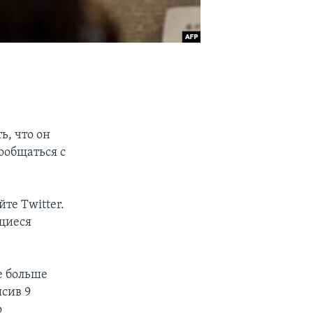
, что он
ообщаться с
те Twitter.
ющиеся
е больше
ысив 9
о