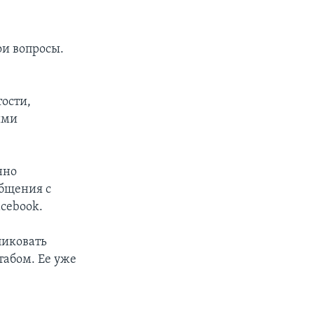
ои вопросы.
тости,
ыми
нно
общения с
acebook.
ликовать
табом. Ее уже