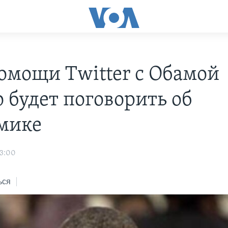
омощи Twitter с Обамой
 будет поговорить об
мике
03:00
ься