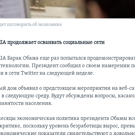
дет поговорить об экономике
А продолжает осваивать социальные сети
А Барак Обама еще раз попытался продемонстрировать
 технологии. Президент сообщил о своем намерении п
 в сети Twitter на следующей неделе.
лый дом объявил о предстоящем мероприятии на веб-сай
я в следующую среду. Будут обсуждены вопросы, каса
занятости населения.
месяцы экономическая политика президента Обамы вс
 критике, поскольку уровень безработицы вырос, прев
 экономические показатели свидетельствуют о довольн