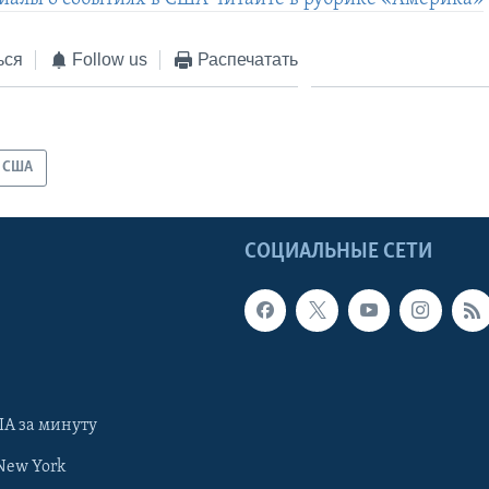
ься
Follow us
Распечатать
США
Ы
СОЦИАЛЬНЫЕ СЕТИ
А за минуту
New York