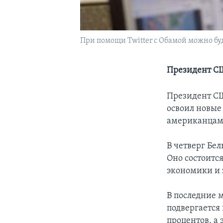
При помощи Twitter с Обамой можно бу
Президент СШ
Президент СШ
освоил новые
американцами
В четверг Бе
Оно состоитс
экономики и 
В последние 
подвергается
процентов, а