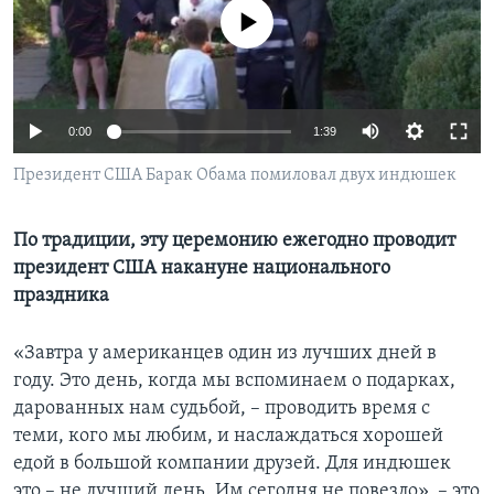
No media source currently available
Learning English
СОЦИАЛЬНЫЕ СЕТИ
0:00
1:39
Президент США Барак Обама помиловал двух индюшек
Языки
По традиции, эту церемонию ежегодно проводит
президент США накануне национального
праздника
«Завтра у американцев один из лучших дней в
году. Это день, когда мы вспоминаем о подарках,
дарованных нам судьбой, – проводить время с
теми, кого мы любим, и наслаждаться хорошей
едой в большой компании друзей. Для индюшек
это – не лучший день. Им сегодня не повезло», – это