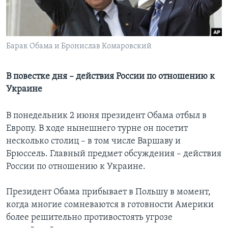
Learning English
СОЦИАЛЬНЫЕ СЕТИ
Барак Обама и Бронислав Комаровский
В повестке дня – действия России по отношению к
Украине
Языки
В понедельник 2 июня президент Обама отбыл в
Европу. В ходе нынешнего турне он посетит
несколько столиц – в том числе Варшаву и
Брюссель. Главный предмет обсуждения – действия
России по отношению к Украине.
Президент Обама прибывает в Польшу в момент,
когда многие сомневаются в готовности Америки
более решительно противостоять угрозе