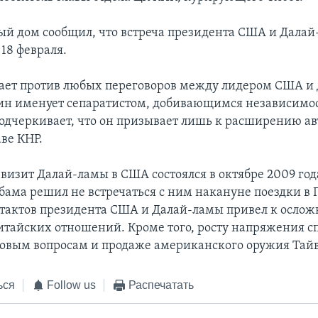
лый дом сообщил, что встреча президента США и Дала
18 февраля.
ает против любых переговоров между лидером США и
ин именует сепаратистом, добивающимся независимос
одчеркивает, что он призывает лишь к расширению а
аве КНР.
изит Далай-ламы в США состоялся в октябре 2009 год
Обама решил не встречаться с ним накануне поездки в 
нтактов президента США и Далай-ламы привел к осло
тайских отношений. Кроме того, росту напряжения с
говым вопросам и продаже американского оружия Тай
ься
Follow us
Распечатать