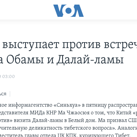
 выступает против встре
а Обамы и Далай-ламы
0 03:00
ься
ное информагентство «Синьхуа» в пятницу распростра
едставителя МИДа КНР Ма Чжаосюя о том, что Китай 
отив» визита Далай-ламы в Белый дом. Ма призвал С
ачительную деликатность тибетского вопроса». Анало
меститель главы отдела ЦК КПК, курирующего Тибет.