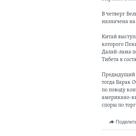
В четверг Бе
назначена на 
Китай выступ
которого Пек
Далай-лама п
Тибета в сост
Предыдущий в
тогда Барак 
по поводу ко
американо-ки
споры по тор
Поделит