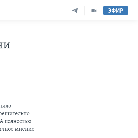
ЭФИР
чи
нило
«решительно
ША полностью
гичное мнение