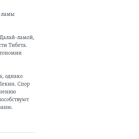
й-ламы
 Далай-ламой,
ти Тибета.
втономии
а, однако
Пекин. Спор
жнению
пособствуют
ваню.