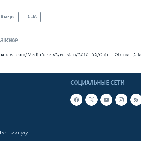
В мире
США
также
voanews.com/MediaAssets2/russian/2010_02/China_Obama_Dal
Ы
СОЦИАЛЬНЫЕ СЕТИ
А за минуту