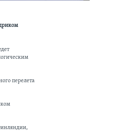
едриком
едет
ологическим
ного перелета
иком
 Финляндии,