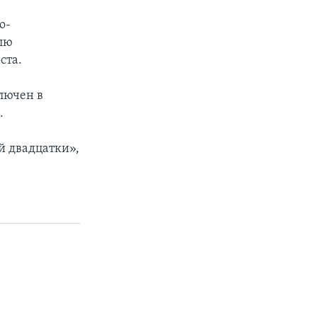
о-
лю
ста.
лючен в
.
й двадцатки»,