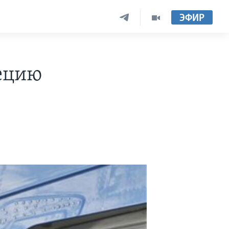
ЭФИР
ецию