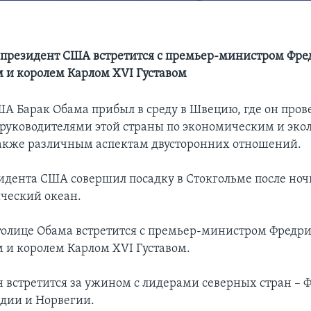
 президент США встретится с премьер-министром Фр
 и королем Карлом XVI Густавом
А Барак Обама прибыл в среду в Швецию, где он пров
 руководителями этой страны по экономическим и эк
также различным аспектам двусторонних отношений.
идента США совершил посадку в Стокгольме после ноч
ический океан.
толице Обама встретится с премьер-министром Фредр
 и королем Карлом XVI Густавом.
он встретится за ужином с лидерами северных стран –
дии и Норвегии.