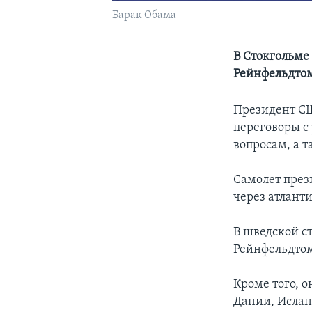
Барак Обама
В Стокгольме
Рейнфельдтом
Президент СШ
переговоры с
вопросам, а 
Самолет през
через атлант
В шведской с
Рейнфельдтом
Кроме того, 
Дании, Ислан