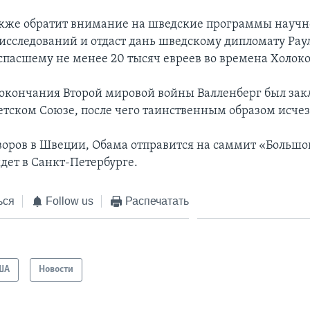
кже обратит внимание на шведские программы научн
исследований и отдаст дань шведскому дипломату Рау
 спасшему не менее 20 тысяч евреев во времена Холоко
 окончания Второй мировой войны Валленберг был зак
етском Союзе, после чего таинственным образом исчез
воров в Швеции, Обама отправится на саммит «Большо
дет в Санкт-Петербурге.
ься
Follow us
Распечатать
ША
Новости