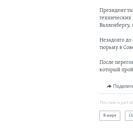
Президент та
технических 
Валленбергу,
Незадолго до
тюрьму в Сов
После перего
который прой
Поделит
This item is part of
В мире
С