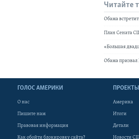
Читайте 
Обама встретит
План Сената С
«Большая двадц
Обама призвал 
ГОЛОС АМЕРИКИ
ПРОЕКТ
О нас
Америка
Пишите нам
Итоги
Правовая информация
Детали
Как обойти блокировку сайта?
Новости СШ