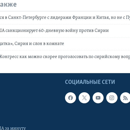
также
ся в Санкт-Петербурге с лидерами Франции и Китая, но не с 
ША санкционирует 60-дневную войну против Сирии
атка», Сирия и слон в комнате
Конгресс как можно скорее проголосовать по сирийскому воп
Ы
СОЦИАЛЬНЫЕ СЕТИ
А за минуту