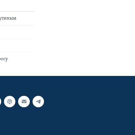
Путиным
росу