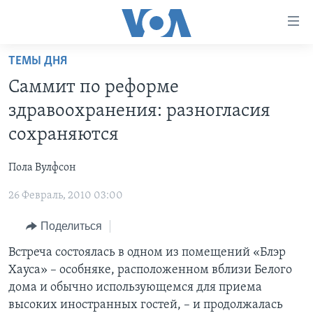
Линки
доступности
Перейти
ТЕМЫ ДНЯ
на
ГЛАВНОЕ
Саммит по реформе
основной
ПРОГРАММЫ
контент
здравоохранения: разногласия
ПРОЕКТЫ
Перейти
АМЕРИКА
сохраняются
к
ЭКСПЕРТИЗА
НОВОСТИ ЗА МИНУТУ
УЧИМ АНГЛИЙСКИЙ
основной
Пола Вулфсон
ИНТЕРВЬЮ
ИТОГИ
НАША АМЕРИКАНСКАЯ ИСТОРИЯ
навигации
Перейти
26 Февраль, 2010 03:00
ФАКТЫ ПРОТИВ ФЕЙКОВ
ПОЧЕМУ ЭТО ВАЖНО?
А КАК В АМЕРИКЕ?
в
ЗА СВОБОДУ ПРЕССЫ
Поделиться
ДИСКУССИЯ VOA
АРТЕФАКТЫ
поиск
УЧИМ АНГЛИЙСКИЙ
ДЕТАЛИ
АМЕРИКАНСКИЕ ГОРОДКИ
Встреча состоялась в одном из помещений «Блэр
Хауса» – особняке, расположенном вблизи Белого
ВИДЕО
НЬЮ-ЙОРК NEW YORK
ТЕСТЫ
дома и обычно использующемся для приема
ПОДПИСКА НА НОВОСТИ
АМЕРИКА. БОЛЬШОЕ ПУТЕШЕСТВИЕ
высоких иностранных гостей, – и продолжалась