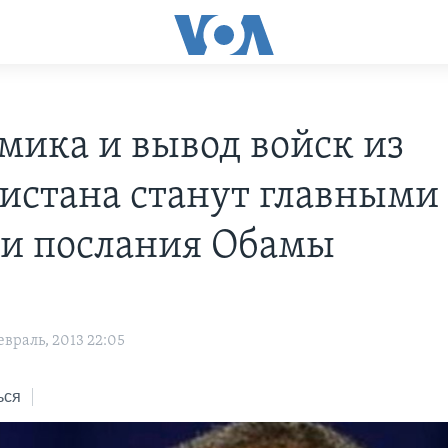
мика и вывод войск из
истана станут главными
и послания Обамы
враль, 2013 22:05
ься