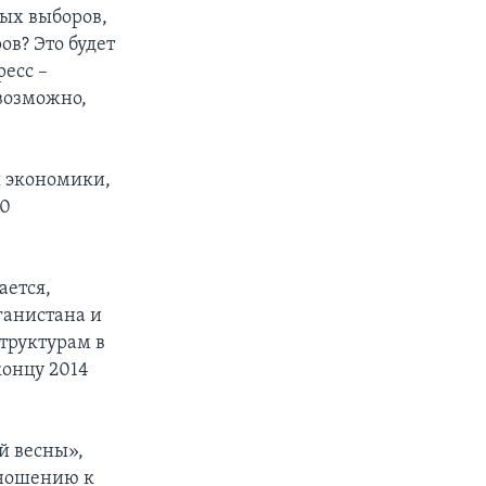
ных выборов,
ов? Это будет
ресс –
 возможно,
я экономики,
10
ается,
ганистана и
труктурам в
концу 2014
й весны»,
тношению к