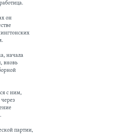
работица.
ах он
естве
шингтонских
м.
ма, начала
, вновь
ыборной
ся с ним,
 через
ление
.
еской партии,