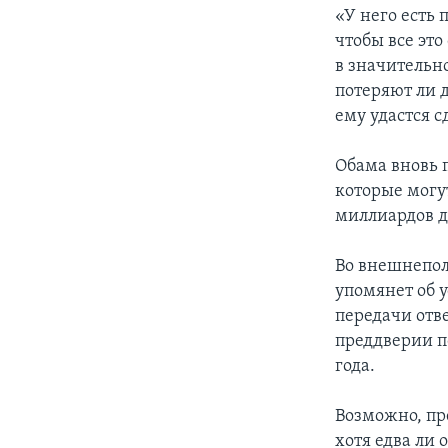
«У него есть
чтобы все это
в значительно
потеряют ли д
ему удастся с
Обама вновь 
которые могу
миллиардов д
Во внешнепол
упомянет об 
передачи отв
преддверии п
года.
Возможно, пр
хотя едва ли