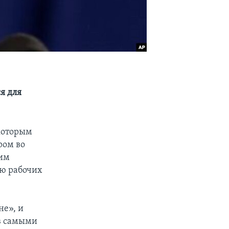
я для
 которым
ром во
ним
ю рабочих
не», и
ев самыми