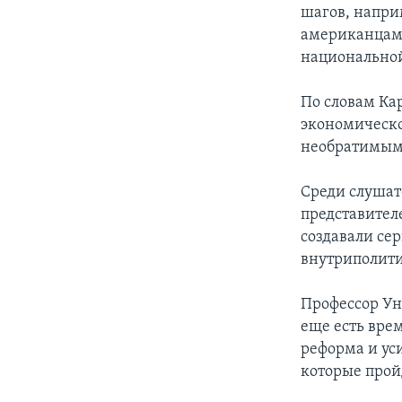
шагов, напри
американцам,
национальной 
По словам Ка
экономическо
необратимыми
Среди слушат
представител
создавали се
внутриполити
Профессор Ун
еще есть вре
реформа и ус
которые пройд