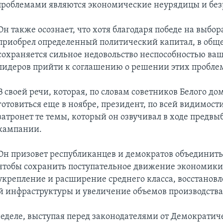
роблемами являются экономические неурядицы и без
Он также осознает, что хотя благодаря победе на выбор
приобрел определенный политический капитал, в общ
сохраняется сильное недовольство неспособностью ва
лидеров прийти к соглашению о решении этих пробле
В своей речи, которая, по словам советников Белого до
готовиться еще в ноябре, президент, по всей видимости
затронет те темы, который он озвучивал в ходе предв
кампании.
Он призовет республиканцев и демократов объединить
чтобы сохранить поступательное движение экономики
укрепление и расширение среднего класса, восстанов
 инфраструктуры и увеличение объемов производства
еделе, выступая перед законодателями от Демократич