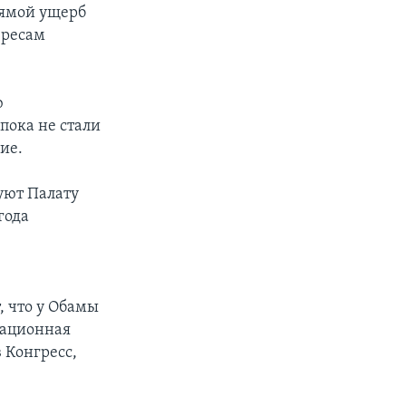
рямой ущерб
ересам
.
ю
пока не стали
ие.
уют Палату
года
 что у Обамы
рационная
 Конгресс,