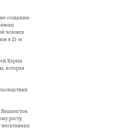
ние созданию
должны
ой человек
ым в 21-м
жей Карни
ы, которая
последствия
о Вашингтон
му росту,
т негативных