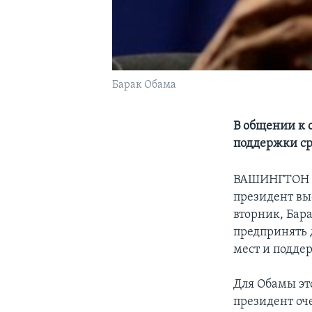
Барак Обама
В общении к 
поддержки ср
ВАШИНГТОН
президент вы
вторник, Бар
предпринять 
мест и поддер
Для Обамы эт
президент оч