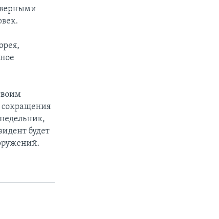
, верными
овек.
орея,
нное
своим
я сокращения
онедельник,
зидент будет
оружений.