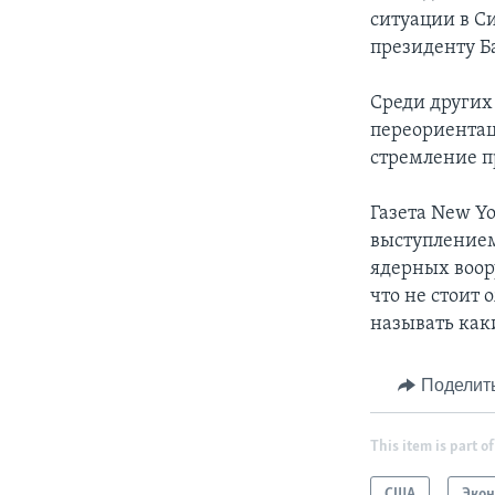
ситуации в С
президенту Ба
Среди других
переориентац
стремление п
Газета New Y
выступлением
ядерных воор
что не стоит
называть как
Поделит
This item is part of
США
Эко