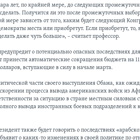
 пара лет, по крайней мере, до следующих промежуточ
 сделать. Получится ли это после промежуточных выбор
й мере зависеть от того, каким будет следующий Конг
емократы места или приобретут. Если приобретут, то,
делать даже чуть больше», – считает профессор.
предупредит о потенциально опасных последствиях дл
т принести автоматические сокращения бюджета на 1
олларов, вступающие в силу в начале марта.
итической части своего выступления Обама, как ожид
ускорении процесса вывода американских войск из Аф
етственности за ситуацию в стране местным силовым с
олного вывода иностранных боевых подразделений к 
езидент также будет говорить о последствиях «арабско
 объявит о каких-то изменениях в своей политике по о