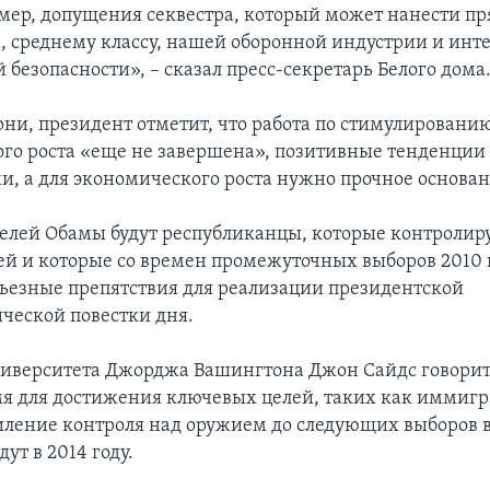
мер, допущения секвестра, который может нанести п
 среднему классу, нашей оборонной индустрии и инт
безопасности», – сказал пресс-секретарь Белого дома
рни, президент отметит, что работа по стимулировани
го роста «еще не завершена», позитивные тенденции 
, а для экономического роста нужно прочное основан
елей Обамы будут республиканцы, которые контролир
ей и которые со времен промежуточных выборов 2010 
рьезные препятствия для реализации президентской
ческой повестки дня.
иверситета Джорджа Вашингтона Джон Сайдс говорит,
мя для достижения ключевых целей, таких как иммиг
иление контроля над оружием до следующих выборов в
ут в 2014 году.