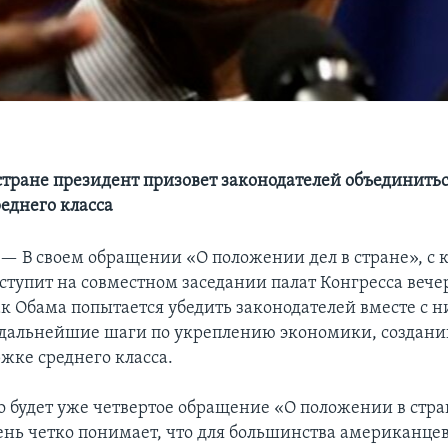
стране президент призовет законодателей объединитьс
еднего класса
 —
В своем обращении «О положении дел в стране», с
ступит на совместном заседании палат Конгресса вече
ак Обама попытается убедить законодателей вместе с 
дальнейшие шаги по укреплению экономики, создани
жке среднего класса.
о будет уже четвертое обращение «О положении в стра
ень четко понимает, что для большинства американц