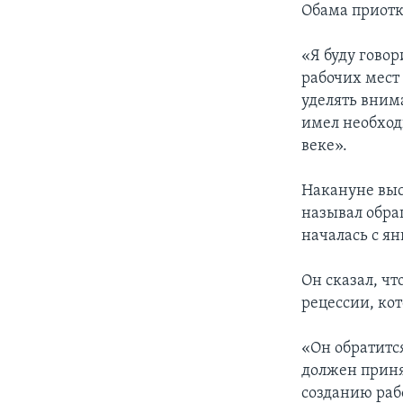
Обама приотк
«Я буду гово
рабочих мест 
уделять вним
имел необход
веке».
Накануне выс
называл обра
началась с я
Он сказал, ч
рецессии, ко
«Он обратитс
должен приня
созданию раб