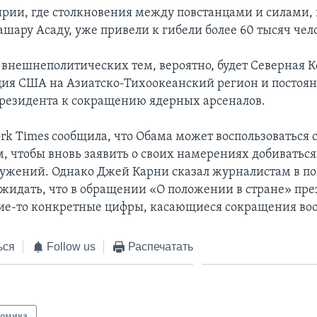
ирии, где столкновения между повстанцами и силами
шару Асаду, уже привели к гибели более 60 тысяч чел
 внешнеполитических тем, вероятно, будет Северная К
ия США на Азиатско-Тихоокеанский регион и постоя
резидента к сокращению ядерных арсеналов.
ork Times сообщила, что Обама может воспользоваться 
, чтобы вновь заявить о своих намерениях добиватьс
ужений. Однако Джей Карни сказал журналистам в п
 ожидать, что в обращении «О положении в стране» пре
ие-то конкретные цифры, касающиеся сокращения во
ься
Follow us
Распечатать
номика