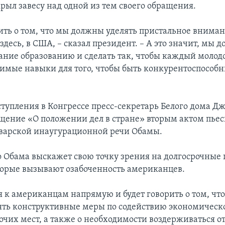
рыл завесу над одной из тем своего обращения.
рить о том, что мы должны уделять пристальное внима
здесь, в США, – сказал президент. – А это значит, мы 
ание образованию и сделать так, чтобы каждый молод
имые навыки для того, чтобы быть конкурентоспособн
тупления в Конгрессе пресс-секретарь Белого дома Д
щение «О положении дел в стране» вторым актом пьес
нварской инаугурационной речи Обамы.
то Обама выскажет свою точку зрения на долгосрочные 
торые вызывают озабоченность американцев.
я к американцам напрямую и будет говорить о том, чт
ть конструктивные меры по содействию экономическо
очих мест, а также о необходимости воздерживаться о