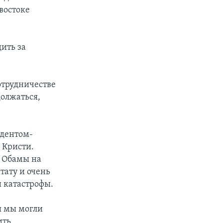
востоке
ить за
отрудничестве
должаться,
идентом-
 Кристи.
а Обамы на
тату и очень
й катастрофы.
ы мы могли
ить