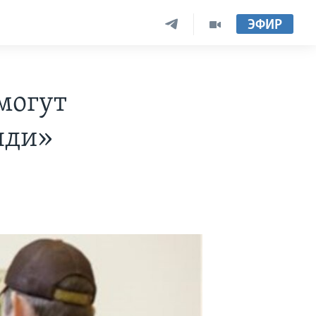
ЭФИР
могут
нди»