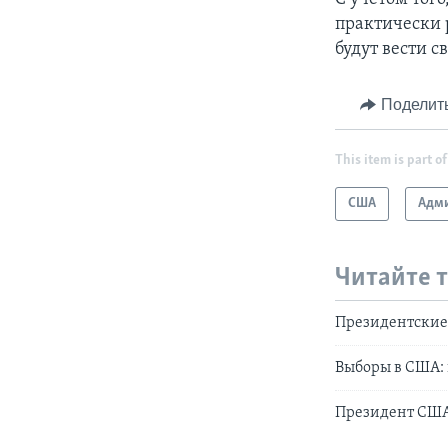
практически 
будут вести 
Поделит
This item is part of
США
Адми
Читайте 
Президентские
Выборы в США: 
Президент США