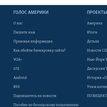
ГОЛОС АМЕРИКИ
ПРОЕКТ
О нас
Америка
Пишите нам
Итоги
Правовая информация
Детали
Как обойти блокировку сайта?
Новости СШ
VOA+
Нью-Йорк 
iOS
Дискуссия 
Android
История «Г
RSS
Учим англ
Learning English
Подпишитесь на новости
ПОЗИЦИЯ 
Пособие по безопасному пользованию