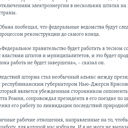
отключениям электроэнергии в нескольких штатах на 
страны.
Обама пообещал, что федеральные ведомства будут след
процессом реконструкции до самого конца.
«Федеральное правительство будет работать в тесном с
с властями штатов и муниципалитетов, и это будет про
пока работа не будет завершена», – сказал он.
ледствий шторма стал необычный альянс между през
 республиканским губернатором Нью-Джерси Крисом
который является убежденным сторонником оппонент
тта Ромни, сопровождал президента в его поездке по ш
енил его работу по ликвидации последствий природно
личные рабочие отношения, направленные на то, чтоб
работу, для которой нас избрали. И я не могу не выраз