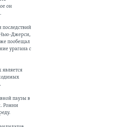
ое он
.
и последствий
– Нью-Джерси,
кже пообещал
ние урагана с
 является
бходимых
.
вной паузы в
и. Ромни
реду.
кандидатов