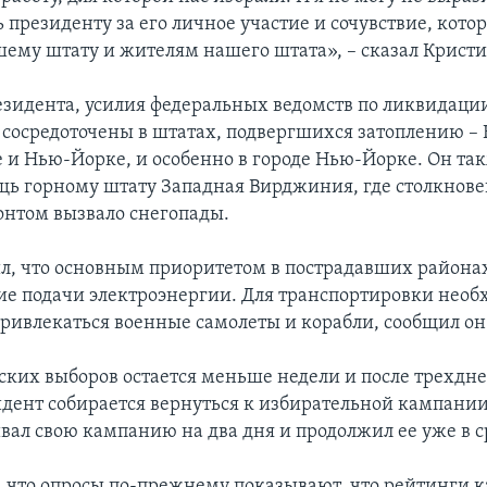
 президенту за его личное участие и сочувствие, котор
шему штату и жителям нашего штата», – сказал Кристи
езидента, усилия федеральных ведомств по ликвидаци
т сосредоточены в штатах, подвергшихся затоплению 
 и Нью-Йорке, и особенно в городе Нью-Йорке. Он та
щь горному штату Западная Вирджиния, где столкнове
нтом вызвало снегопады.
л, что основным приоритетом в пострадавших районах
ие подачи электроэнергии. Для транспортировки нео
 привлекаться военные самолеты и корабли, сообщил он
ских выборов остается меньше недели и после трехдне
идент собирается вернуться к избирательной кампани
вал свою кампанию на два дня и продолжил ее уже в с
о, что опросы по-прежнему показывают, что рейтинги 