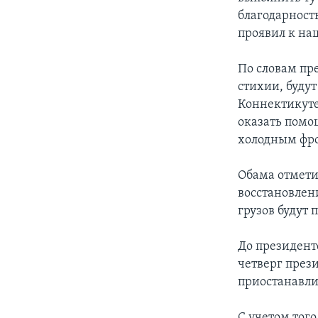
благодарность
проявил к на
По словам пр
стихии, буду
Коннектикуте
оказать помо
холодным фро
Обама отмети
восстановлен
грузов будут
До президент
четверг през
приостанавли
С учетом тог