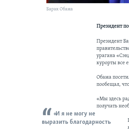
Барак Обама
Президент по
Президент Ба
правительств
урагана «Сэн
курорты все 
Обама посети
пообещал, чт
«Мы здесь рад
получать необ
«И я не могу не
выразить благодарность