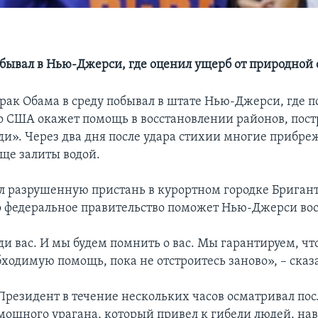
бывал в Нью-Джерси, где оценил ущерб от природной
рак Обама в среду побывал в штате Нью-Джерси, где п
о США окажет помощь в восстановлении районов, пос
ди». Через два дня после удара стихии многие прибре
еще залиты водой.
л разрушенную пристань в курортном городке Бриган
о федеральное правительство поможет Нью-Джерси вос
и вас. И мы будем помнить о вас. Мы гарантируем, что
ходимую помощь, пока не отстроитесь заново», – сказ
Президент в течение нескольких часов осматривал пос
мощного урагана, который привел к гибели людей, на