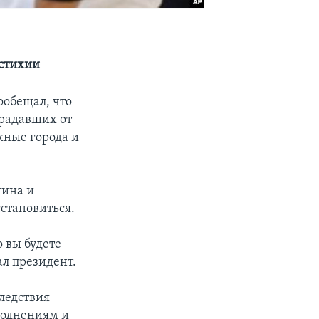
 стихии
ообещал, что
традавших от
жные города и
тина и
становиться.
 вы будете
ал президент.
ледствия
воднениям и