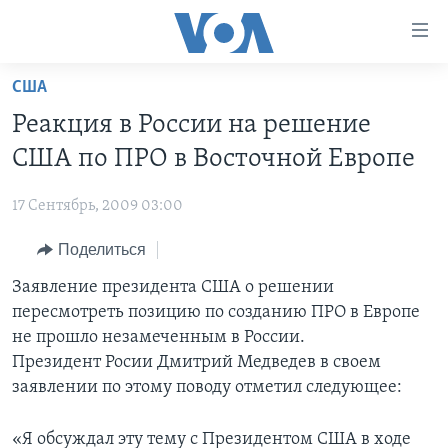
Линки
доступности
Перейти
США
на
ГЛАВНОЕ
Реакция в России на решение
основной
ПРОГРАММЫ
контент
США по ПРО в Восточной Европе
ПРОЕКТЫ
Перейти
АМЕРИКА
к
17 Сентябрь, 2009 03:00
ЭКСПЕРТИЗА
НОВОСТИ ЗА МИНУТУ
УЧИМ АНГЛИЙСКИЙ
основной
Поделиться
ИНТЕРВЬЮ
ИТОГИ
НАША АМЕРИКАНСКАЯ ИСТОРИЯ
навигации
Перейти
ФАКТЫ ПРОТИВ ФЕЙКОВ
Заявление президента США о решении
ПОЧЕМУ ЭТО ВАЖНО?
А КАК В АМЕРИКЕ?
в
пересмотреть позицию по созданию ПРО в Европе
ЗА СВОБОДУ ПРЕССЫ
ДИСКУССИЯ VOA
АРТЕФАКТЫ
поиск
не прошло незамеченным в России.
УЧИМ АНГЛИЙСКИЙ
ДЕТАЛИ
АМЕРИКАНСКИЕ ГОРОДКИ
Президент Росии Дмитрий Медведев в своем
заявлении по этому поводу отметил следующее:
ВИДЕО
НЬЮ-ЙОРК NEW YORK
ТЕСТЫ
ПОДПИСКА НА НОВОСТИ
АМЕРИКА. БОЛЬШОЕ ПУТЕШЕСТВИЕ
«Я обсуждал эту тему с Президентом США в ходе