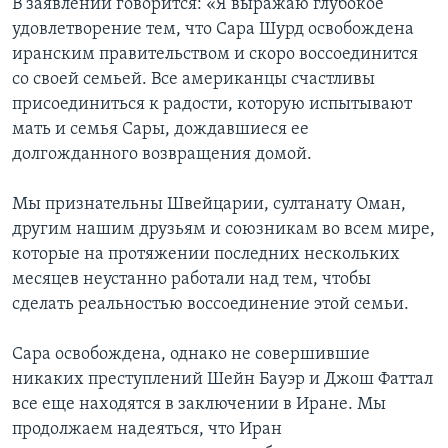
В заявлении говорится: «Я выражаю глубокое
удовлетворение тем, что Сара Шурд освобождена
Learning English
иранским правительством и скоро воссоединится
со своей семьей. Все американцы счастливы
СОЦИАЛЬНЫЕ СЕТИ
присоединиться к радости, которую испытывают
мать и семья Сары, дождавшиеся ее
долгожданного возвращения домой.
Языки
Мы признательны Швейцарии, султанату Оман,
другим нашим друзьям и союзникам во всем мире,
которые на протяжении последних нескольких
месяцев неустанно работали над тем, чтобы
сделать реальностью воссоединение этой семьи.
Сара освобождена, однако не совершившие
никаких преступлений Шейн Бауэр и Джош Фаттал
все еще находятся в заключении в Иране. Мы
продолжаем надеяться, что Иран