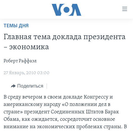
Линки
доступности
Перейти
ТЕМЫ ДНЯ
на
ГЛАВНОЕ
Главная тема доклада президента
основной
ПРОГРАММЫ
контент
– экономика
ПРОЕКТЫ
Перейти
АМЕРИКА
к
Роберт Раффаэл
ЭКСПЕРТИЗА
НОВОСТИ ЗА МИНУТУ
УЧИМ АНГЛИЙСКИЙ
основной
27 Январь, 2010 03:00
ИНТЕРВЬЮ
ИТОГИ
НАША АМЕРИКАНСКАЯ ИСТОРИЯ
навигации
Перейти
ФАКТЫ ПРОТИВ ФЕЙКОВ
ПОЧЕМУ ЭТО ВАЖНО?
А КАК В АМЕРИКЕ?
Поделиться
в
ЗА СВОБОДУ ПРЕССЫ
ДИСКУССИЯ VOA
АРТЕФАКТЫ
В среду вечером в своем докладе Конгрессу и
поиск
американскому народу «О положении дел в
УЧИМ АНГЛИЙСКИЙ
ДЕТАЛИ
АМЕРИКАНСКИЕ ГОРОДКИ
стране» президент Соединенных Штатов Барак
ВИДЕО
НЬЮ-ЙОРК NEW YORK
ТЕСТЫ
Обама, как ожидается, сосредоточит основное
внимание на экономических проблемах страны. В
ПОДПИСКА НА НОВОСТИ
АМЕРИКА. БОЛЬШОЕ ПУТЕШЕСТВИЕ