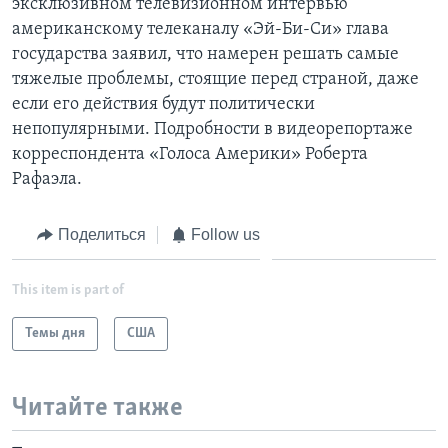
эксклюзивном телевизионном интервью
американскому телеканалу «Эй-Би-Си» глава
Learning English
государства заявил, что намерен решать самые
тяжелые проблемы, стоящие перед страной, даже
СОЦИАЛЬНЫЕ СЕТИ
если его действия будут политически
непопулярными. Подробности в видеорепортаже
корреспондента «Голоса Америки» Роберта
Рафаэла.
Языки
Поделиться
Follow us
This item is part of
Темы дня
США
Читайте также