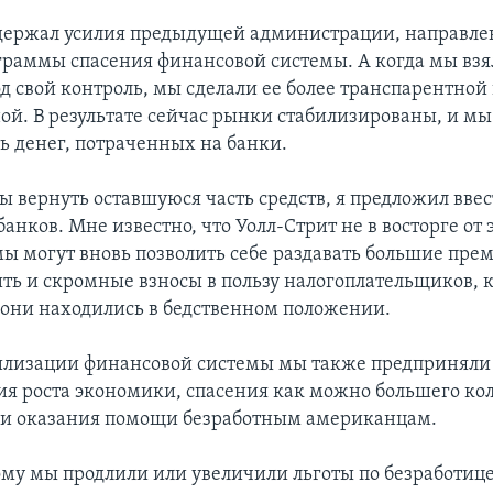
держал усилия предыдущей администрации, направле
граммы спасения финансовой системы. А когда мы взя
д свой контроль, мы сделали ее более транспарентной
ой. В результате сейчас рынки стабилизированы, и мы
ь денег, потраченных на банки.
бы вернуть оставшуюся часть средств, я предложил ввес
нков. Мне известно, что Уолл-Стрит не в восторге от 
мы могут вновь позволить себе раздавать большие прем
ить и скромные взносы в пользу налогоплательщиков, 
а они находились в бедственном положении.
илизации финансовой системы мы также предприняли
ия роста экономики, спасения как можно большего ко
 и оказания помощи безработным американцам.
му мы продлили или увеличили льготы по безработице