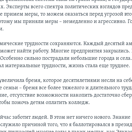
ах. Эксперты всего спектра политических взглядов пр
не примем меры, то можем оказаться перед угрозой вт
отому мы приняли меры – немедленно и агрессивно. Го
и.
мические трудности сохраняются. Каждый десятый ам
может найти работу. Многие предприятия закрылись.
Особенно сильно пострадали небольшие города и села. 
л материальные трудности, жизнь стала еще труднее.
 увеличила бремя, которое десятилетиями несли на себ
 семьи – бремя все более тяжелого и длительного тру
ие, отсутствие возможности накопить достаточно сбе
тобы помочь детям оплатить колледж.
ейчас заботит людей. В этом нет ничего нового. Знание
служило причиной того, что я баллотировался в прези