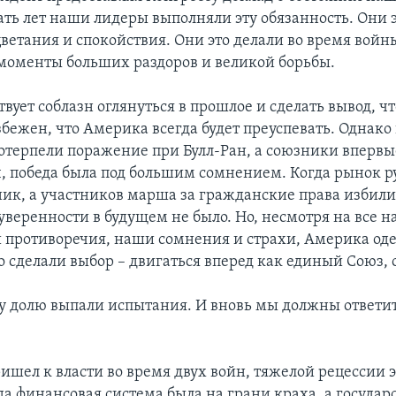
ать лет наши лидеры выполняли эту обязанность. Они э
ветания и спокойствия. Они это делали во время войн
 моменты больших раздоров и великой борьбы.
вует соблазн оглянуться в прошлое и сделать вывод, ч
бежен, что Америка всегда будет преуспевать. Однако
терпели поражение при Булл-Ран, а союзники впервы
, победа была под большим сомнением. Когда рынок р
ик, а участников марша за гражданские права избили
уверенности в будущем не было. Но, несмотря на все 
и противоречия, наши сомнения и страхи, Америка од
о сделали выбор – двигаться вперед как единый Союз, 
у долю выпали испытания. И вновь мы должны ответит
ришел к власти во время двух войн, тяжелой рецессии 
да финансовая система была на грани краха, а государ