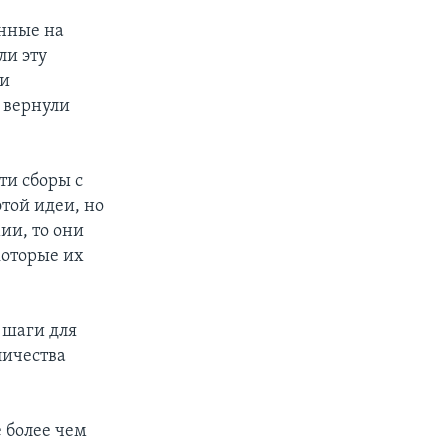
нные на
ли эту
 и
 вернули
ти сборы с
этой идеи, но
ии, то они
которые их
 шаги для
личества
 более чем