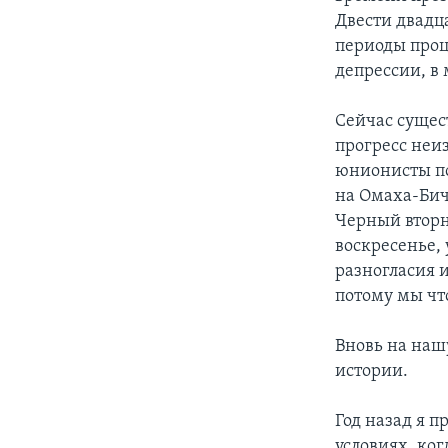
Двести двадц
периоды проц
депрессии, в
Сейчас сущест
прогресс неиз
юнионисты по
на Омаха-Бич
Черный вторн
воскресенье, 
разногласия 
потому мы чт
Вновь на наш
истории.
Год назад я п
условиях, ког