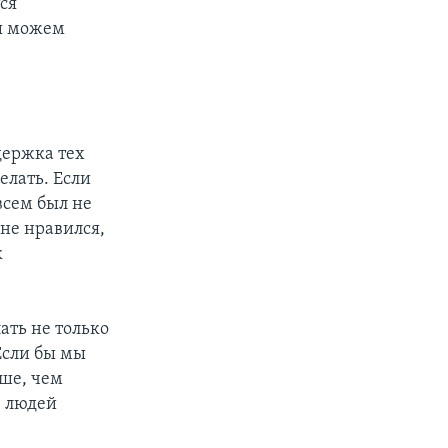
тся
мы можем
держка тех
елать. Если
всем был не
 не нравился,
к
лать не только
 Если бы мы
ыше, чем
е людей