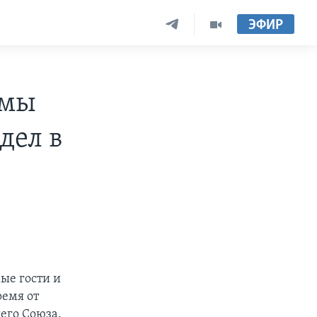
ЭФИР
амы
дел в
ые гости и
ремя от
его Союза.