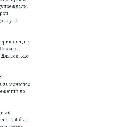
едупреждали,
орой
д спустя
ериканец по-
 Цены на
Для тех, кто
е
да за меньшее
режений до
 этих
денты. Я был