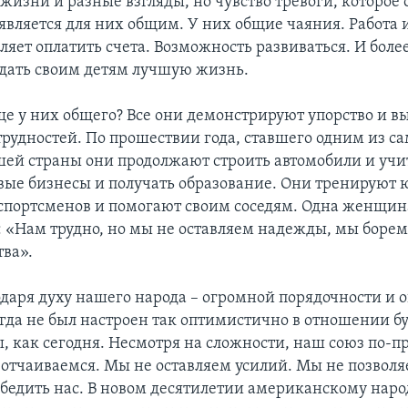
жизни и разные взгляды, но чувство тревоги, которое
является для них общим. У них общие чаяния. Работа 
ляет оплатить счета. Возможность развиваться. И более
дать своим детям лучшую жизнь.
еще у них общего? Все они демонстрируют упорство и в
трудностей. По прошествии года, ставшего одним из с
шей страны они продолжают строить автомобили и учит
вые бизнесы и получать образование. Они тренируют
портсменов и помогают своим соседям. Одна женщин
: «Нам трудно, но мы не оставляем надежды, мы борем
ва».
даря духу нашего народа – огромной порядочности и 
огда не был настроен так оптимистично в отношении б
, как сегодня. Несмотря на сложности, наш союз по-
 отчаиваемся. Мы не оставляем усилий. Мы не позволя
бедить нас. В новом десятилетии американскому наро