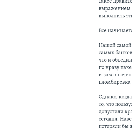
такое правите
выражением е
выполнить эт
Все начинает
Нашей самой 
самых банков,
что и объедин
по нраву паке
и вам он очен
пломбировка 
Однако, когда
то, что польз
допустили кр
сегодня. Нав
потеряли бы 