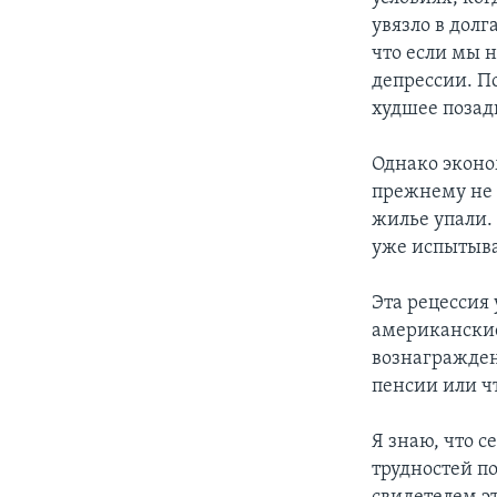
увязло в долг
что если мы 
депрессии. П
худшее позад
Однако эконо
прежнему не 
жилье упали. 
уже испытыва
Эта рецессия
американские
вознагражден
пенсии или ч
Я знаю, что с
трудностей по