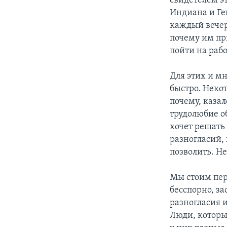
свидетелем эт
Индиана и Ге
каждый вечер
почему им при
пойти на рабо
Для этих и м
быстро. Неко
почему, казал
трудолюбие о
хочет решать
разногласий,
позволить. Не
Мы стоим пер
бесспорно, з
разногласия 
Люди, которы