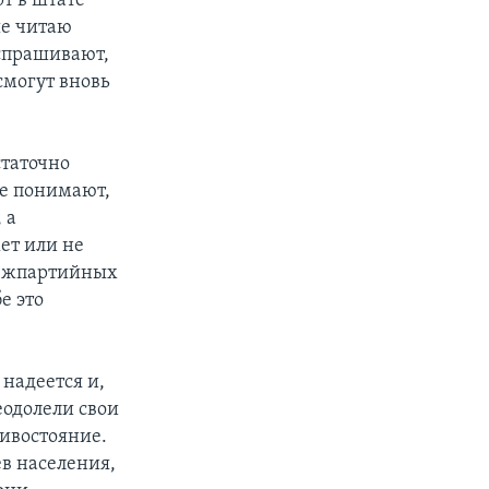
рт в штате
ые читаю
 спрашивают,
смогут вновь
статочно
не понимают,
 а
ет или не
межпартийных
е это
надеется и,
еодолели свои
тивостояние.
в населения,