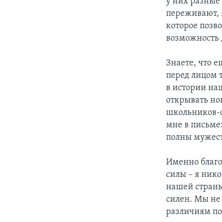
у них разные 
переживают, 
которое позво
возможность 
Знаете, что 
перед лицом 
в истории на
открывать но
школьников-с
мне в письме
полны мужест
Именно благо
силы – я ник
нашей страны
силен. Мы не
различиям по