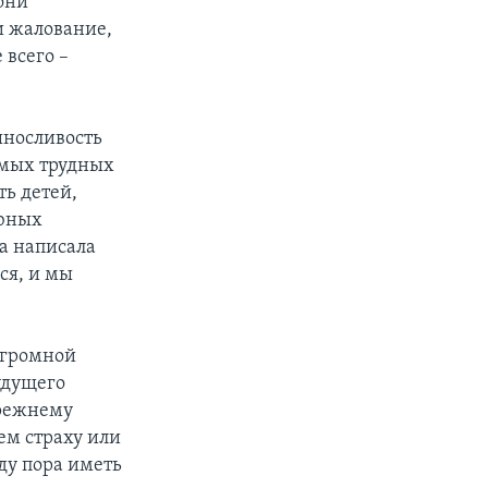
 они
и жалование,
 всего –
ыносливость
амых трудных
ь детей,
 юных
а написала
ся, и мы
огромной
удущего
прежнему
ем страху или
ду пора иметь