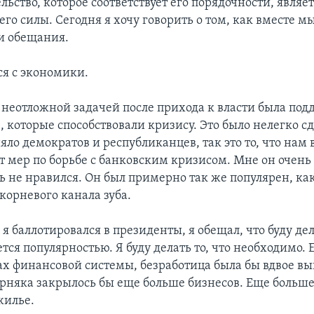
льство, которое соответствует его порядочности, являе
го силы. Сегодня я хочу говорить о том, как вместе 
и обещания.
ся с экономики.
неотложной задачей после прихода к власти была под
 которые способствовали кризису. Это было нелегко сд
яло демократов и республиканцев, так это то, что нам 
т мер по борьбе с банковским кризисом. Мне он очень
ь не нравился. Он был примерно так же популярен, ка
корневого канала зуба.
 я баллотировался в президенты, я обещал, что буду де
уется популярностью. Я буду делать то, что необходимо.
ах финансовой системы, безработица была бы вдвое в
ерняка закрылось бы еще больше бизнесов. Еще больш
жилье.