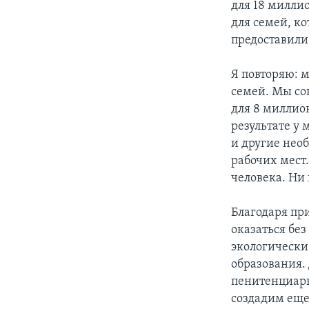
для 18 милли
для семей, к
предоставили
Я повторяю: 
семей. Мы со
для 8 миллио
результате у
и другие нео
рабочих мест
человека. Ни 
Благодаря пр
оказаться без
экологически
образования.
пенитенциарн
создадим еще