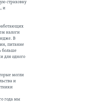
кую страховку
, и
 работающих
ем налоги
ледже. В
зин, питание
ь больше
и для одного
торые могли
льства и
отники
го года мы