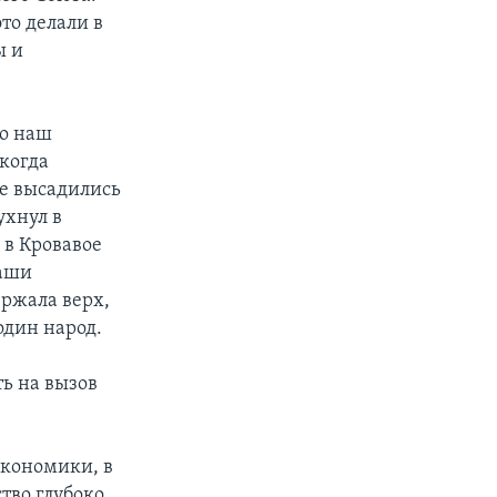
то делали в
ы и
то наш
 когда
е высадились
ухнул в
 в Кровавое
наши
ержала верх,
один народ.
ь на вызов
экономики, в
ство глубоко