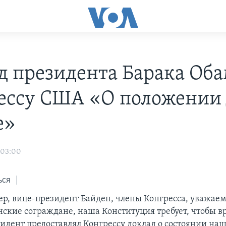
д президента Барака Об
ессу США «О положении 
е»
 03:00
ься
ер, вице-президент Байден, члены Конгресса, уважаем
ские сограждане, наша Конституция требует, чтобы в
идент предоставлял Конгрессу доклад о состоянии наш