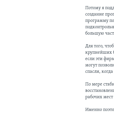
Потому я под
создание про
программу по
подконтрольн
большую част
Для того, что
крупнейших ба
если эти фир
могут позвол
спасли, когд
По мере стаб
восстановлен
рабочих мест
Именно поэто