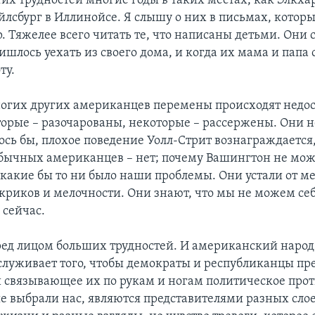
их трудностей многие годы в таких местах, как Элкха
йлсбург в Иллинойсе. Я слышу о них в письмах, котор
. Тяжелее всего читать те, что написаны детьми. Они
шлось уехать из своего дома, и когда их мама и папа 
ту.
ногих других американцев перемены происходят недо
торые – разочарованы, некоторые – рассержены. Они 
ось бы, плохое поведение Уолл-Стрит вознаграждается,
бычных американцев – нет; почему Вашингтон не мож
 какие бы то ни было наши проблемы. Они устали от 
 криков и мелочности. Они знают, что мы не можем себ
 сейчас.
ед лицом больших трудностей. И американский народ 
аслуживает того, чтобы демократы и республиканцы пр
и связывающее их по рукам и ногам политическое про
е выбрали нас, являются представителями разных слое