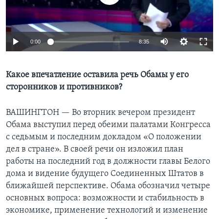
Learning English
0:00
8:35
СОЦИАЛЬНЫЕ СЕТИ
Какое впечатление оставила речь Обамы у его
сторонников и противников?
Языки
ВАШИНГТОН —
Во вторник вечером президент
Обама выступил перед обеими палатами Конгресса
с седьмым и последним докладом «О положении
дел в стране». В своей речи он изложил план
работы на последний год в должности главы Белого
дома и видение будущего Соединенных Штатов в
ближайшей перспективе. Обама обозначил четыре
основных вопроса: возможности и стабильность в
экономике, применение технологий и изменение