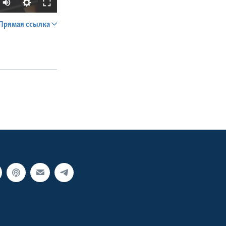
Прямая ссылка
SHARE
px
width