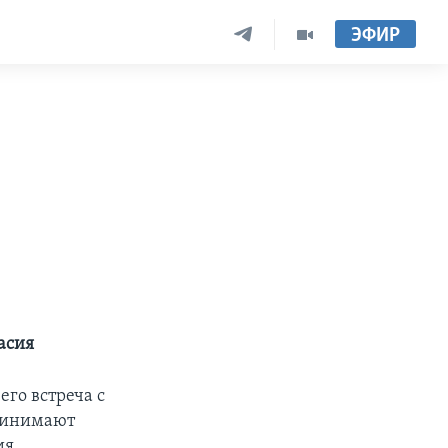
ЭФИР
асия
го встреча с
принимают
ия