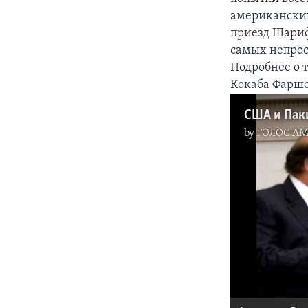
американских
приезд Шариф
самых непрос
Подробнее о 
Кокаба Фарш
by
ГОЛОС А