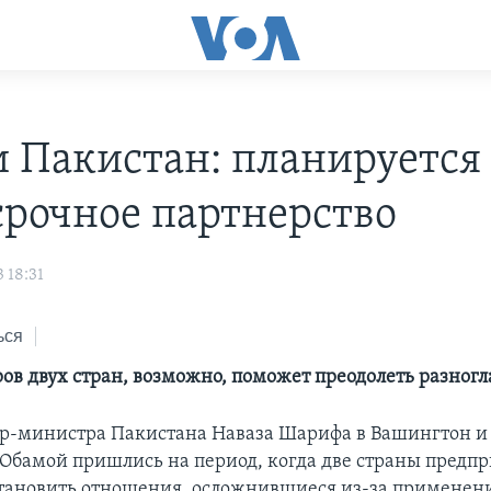
 Пакистан: планируется
срочное партнерство
 18:31
ься
ров двух стран, возможно, поможет преодолеть разногл
р-министра Пакистана Наваза Шарифа в Вашингтон и е
Обамой пришлись на период, когда две страны пред
тановить отношения, осложнившиеся из-за применен