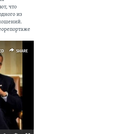
ют, что
одного из
ношений.
деорепортаже
ED
SHARE