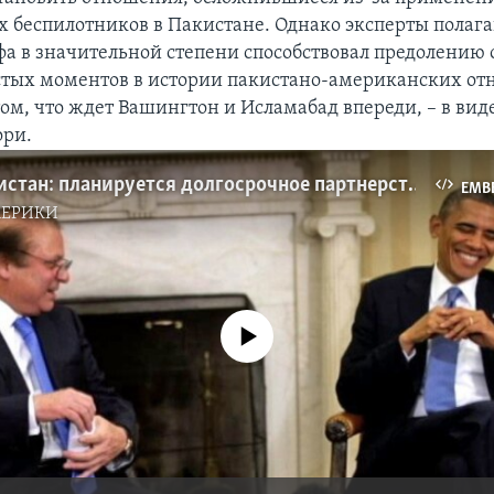
 беспилотников в Пакистане. Однако эксперты полага
а в значительной степени способствовал предолению 
тых моментов в истории пакистано-американских от
том, что ждет Вашингтон и Исламабад впереди, – в ви
ори.
США и Пакистан: планируется долгосрочное партнерство
EMB
МЕРИКИ
No media source currently available