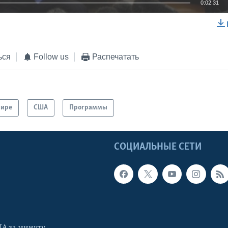
0:02:31
EMBED
ься
Follow us
Распечатать
мире
США
Программы
Ы
СОЦИАЛЬНЫЕ СЕТИ
А за минуту