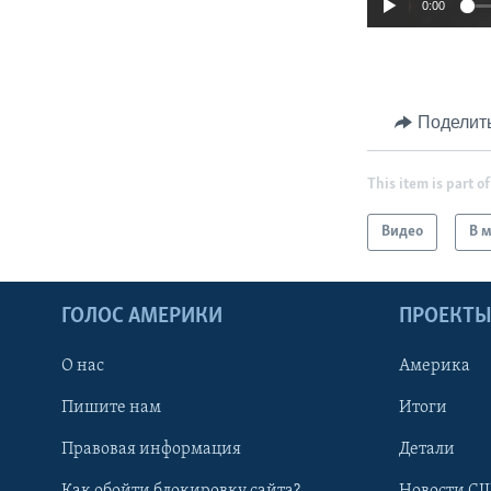
0:00
Поделит
This item is part of
Видео
В 
ГОЛОС АМЕРИКИ
ПРОЕКТ
О нас
Америка
Пишите нам
Итоги
Правовая информация
Детали
Как обойти блокировку сайта?
Новости СШ