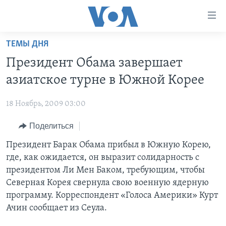
Линки
доступности
Перейти
ТЕМЫ ДНЯ
на
ГЛАВНОЕ
Президент Обама завершает
основной
ПРОГРАММЫ
контент
азиатское турне в Южной Корее
ПРОЕКТЫ
Перейти
АМЕРИКА
к
18 Ноябрь, 2009 03:00
ЭКСПЕРТИЗА
НОВОСТИ ЗА МИНУТУ
УЧИМ АНГЛИЙСКИЙ
основной
Поделиться
ИНТЕРВЬЮ
ИТОГИ
НАША АМЕРИКАНСКАЯ ИСТОРИЯ
навигации
Перейти
ФАКТЫ ПРОТИВ ФЕЙКОВ
Президент Барак Обама прибыл в Южную Корею,
ПОЧЕМУ ЭТО ВАЖНО?
А КАК В АМЕРИКЕ?
в
где, как ожидается, он выразит солидарность с
ЗА СВОБОДУ ПРЕССЫ
ДИСКУССИЯ VOA
АРТЕФАКТЫ
поиск
президентом Ли Мен Баком, требующим, чтобы
УЧИМ АНГЛИЙСКИЙ
ДЕТАЛИ
АМЕРИКАНСКИЕ ГОРОДКИ
Северная Корея свернула свою военную ядерную
программу. Корреспондент «Голоса Америки» Курт
ВИДЕО
НЬЮ-ЙОРК NEW YORK
ТЕСТЫ
Ачин сообщает из Сеула.
ПОДПИСКА НА НОВОСТИ
АМЕРИКА. БОЛЬШОЕ ПУТЕШЕСТВИЕ