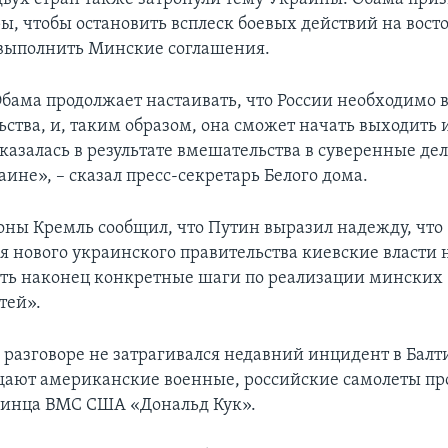
ы, чтобы остановить всплеск боевых действий на вост
выполнить Минские соглашения.
бама продолжает настаивать, что России необходимо 
ьства, и, таким образом, она сможет начать выходить 
казалась в результате вмешательства в суверенные дел
аине», – сказал пресс-секретарь Белого дома.
роны Кремль сообщил, что Путин выразил надежду, что
 нового украинского правительства киевские власти 
ть наконец конкретные шаги по реализации минских
тей».
 разговоре не затрагивался недавний инцидент в Балт
бщают американские военные, российские самолеты про
минца ВМС США «Дональд Кук».