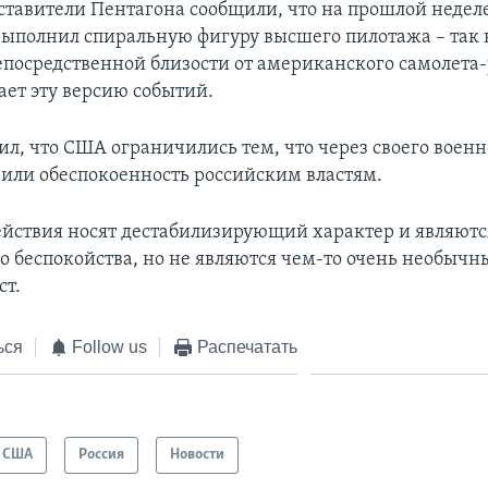
ставители Пентагона сообщили, что на прошлой недел
выполнил спиральную фигуру высшего пилотажа – так
непосредственной близости от американского самолета
ает эту версию событий.
ил, что США ограничились тем, что через своего военн
или обеспокоенность российским властям.
йствия носят дестабилизирующий характер и являют
о беспокойства, но не являются чем-то очень необычн
ст.
ься
Follow us
Распечатать
США
Россия
Новости