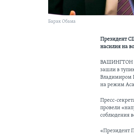
Барак Обама
Президент СШ
насилия на в
ВАШИНГТОН – 
зашли в тупи
Владимиром П
на режим Аса
Пресс-секрет
провели «нап
соблюдения в
«Президент П