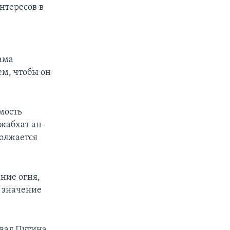
нтересов в
ама
ем, чтобы он
мость
жабхат ан-
должается
ние огня,
 значение
звал Путина