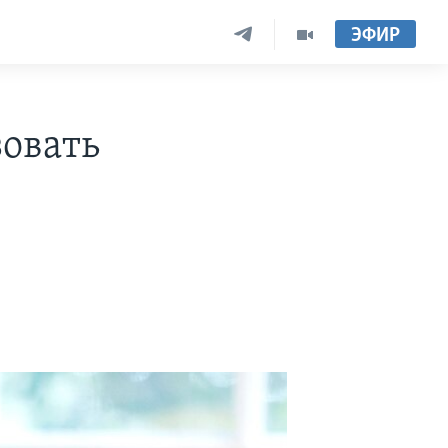
ЭФИР
овать