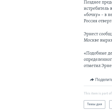
Позднее пред
истребитель 
«бочку» – в 
Россия отверг
Эрнест сообщ
Москве выраз
«Подобные де
определенног
отметил Эрне
Поделит
This item is part of
Темы дня