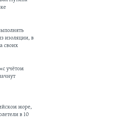
оке
выполнять
из изоляции, в
а своих
 «с учётом
начнут
ийском море,
летели в 10