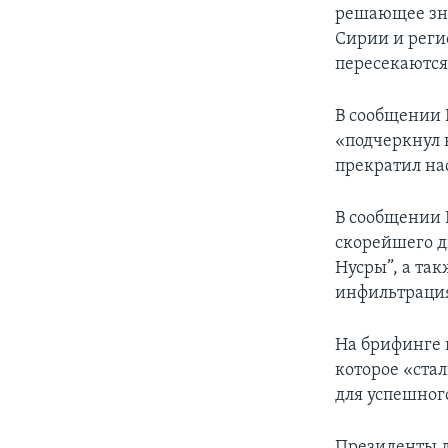
решающее зна
Сирии и реги
пересекаются»
В сообщении 
«подчеркнул 
прекратил на
В сообщении 
скорейшего д
Нусры”, а та
инфильтрация
На брифинге 
которое «ста
для успешног
Президенты д