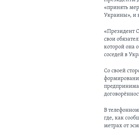
«принять мер
Украины», и 
«Президент О
свои обязател
которой она о
соседей в Укр
Со своей сто
формирования
предпринима
договорённос
В телефонном
где, как соо
метрах от эс