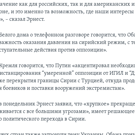
чение как для российских, так и для американских и
оне, и это именно та возможность, где наши интересы
, – сказал Эрнест.
Белого дома о телефонном разговоре говорится, что Об
важность оказания давления на сирийский режим, с т
ступательные действия против оппозиции».
Кремля говорится, что Путин «акцентировал необходи
истанцирования “умеренной” оппозиции от ИГИЛ и “Д
кже перекрытия границы Сирии с Турцией, откуда про
 боевиков и поставки вооружений экстремистам».
в понедельник Эрнест заявил, что «хрупкое» прекраще
лкивается с все большими угрозами», имеет решающее
о политического перехода в Сирии.
вух стран также затронули тему Украины. Обама при