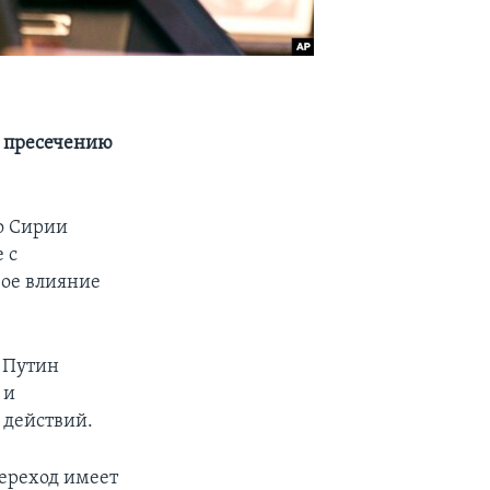
о пресечению
о Сирии
 с
вое влияние
и Путин
 и
 действий.
ереход имеет