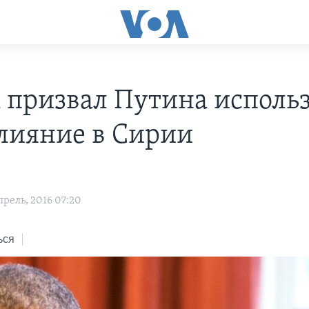
 призвал Путина использ
влияние в Сирии
рель, 2016 07:20
ься