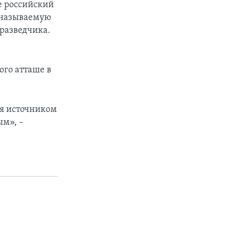
е российский
 называемую
-разведчика.
ого атташе в
ся источником
ым», –