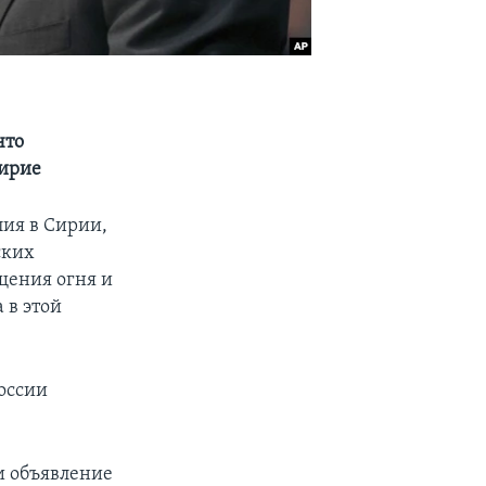
что
мирие
ия в Сирии,
ских
щения огня и
 в этой
России
и объявление