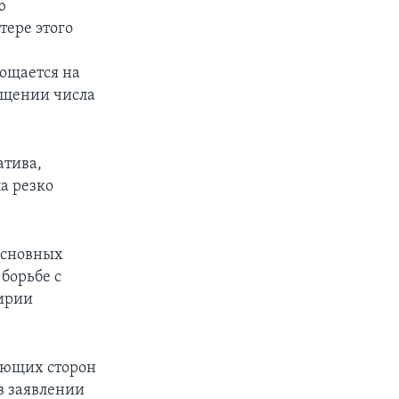
ю
тере этого
лощается на
ращении числа
атива,
а резко
основных
борьбе с
ирии
ующих сторон
 в заявлении