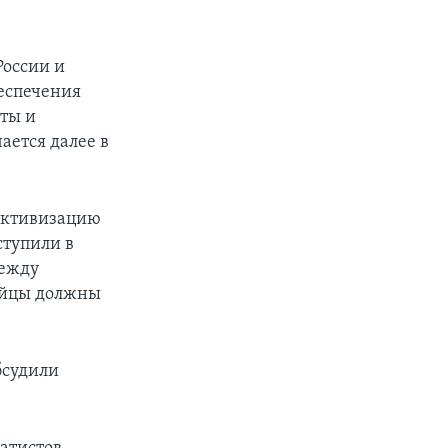
России и
беспечения
ты и
ается далее в
 активизацию
ступили в
между
ийцы должны
бсудили