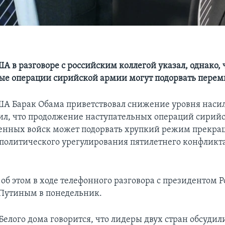
А в разговоре с российским коллегой указал, однако, 
ые операции сирийской армии могут подорвать пере
А Барак Обама приветствовал снижение уровня насил
ил, что продолжение наступательных операций сирий
енных войск может подорвать хрупкий режим прекра
политического урегулирования пятилетнего конфликта
об этом в ходе телефонного разговора с президентом 
Путиным в понедельник.
Белого дома говорится, что лидеры двух стран обсудил