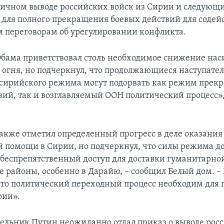
тичном выводе российских войск из Сирии и следующ
для полного прекращения боевых действий для содей
 переговорам об урегулировании конфликта.
бама приветствовал столь необходимое снижение наси
огня, но подчеркнул, что продолжающиеся наступате
 сирийского режима могут подорвать как режим прек
вий, так и возглавляемый ООН политический процесс»,
акже отметил определенный прогресс в деле оказания
 помощи в Сирии, но подчеркнул, что силы режима 
 беспрепятственный доступ для доставки гуманитарно
е районы, особенно в Дарайю, – сообщил Белый дом. –
что политический переходный процесс необходим для
рии».
дельник Путин неожиданно отдал приказ о выводе рос