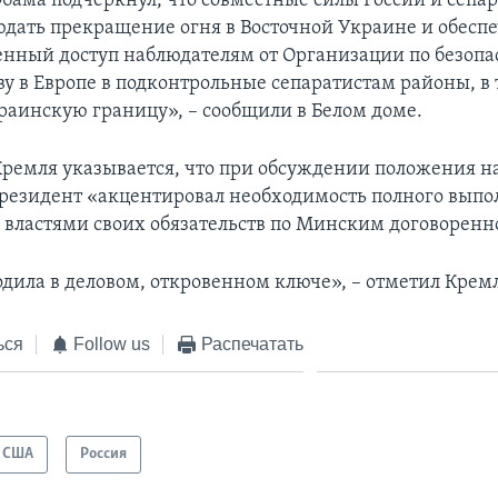
бама подчеркнул, что совместные силы России и сепар
дать прекращение огня в Восточной Украине и обесп
енный доступ наблюдателям от Организации по безопа
ву в Европе в подконтрольные сепаратистам районы, в 
раинскую границу», – сообщили в Белом доме.
Кремля указывается, что при обсуждении положения н
резидент «акцентировал необходимость полного вып
властями своих обязательств по Минским договоренн
одила в деловом, откровенном ключе», – отметил Крем
ься
Follow us
Распечатать
США
Россия