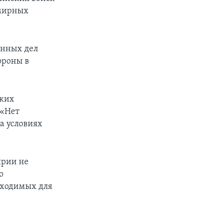
 мирных
анных дел
ороны в
аких
 «Нет
а условиях
ирии не
о
бходимых для