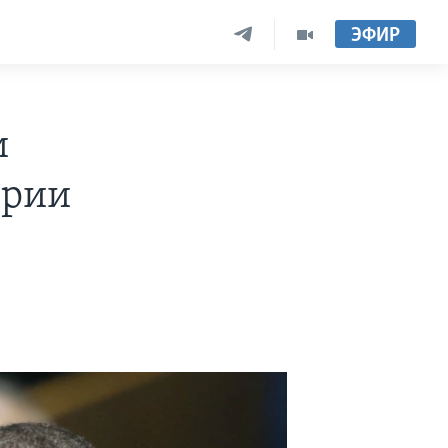
ЭФИР
и
ирии