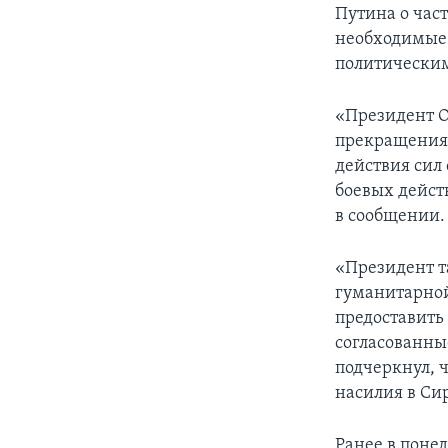
Путина о час
необходимые 
политическим
«Президент О
прекращения 
действия сил
боевых дейст
в сообщении.
«Президент т
гуманитарной
предоставить
согласованны
подчеркнул, 
насилия в Си
Ранее в поне