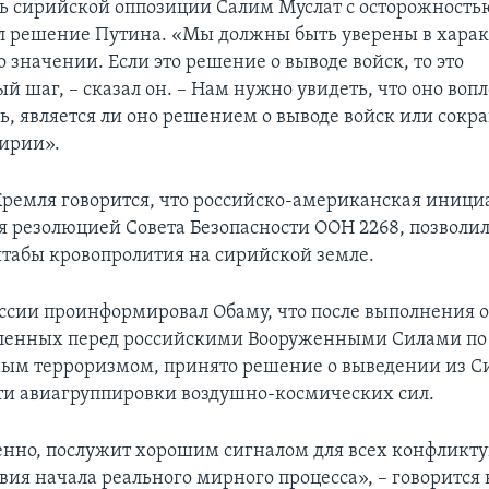
ь сирийской оппозиции Салим Муслат с осторожность
л решение Путина. «Мы должны быть уверены в харак
 значении. Если это решение о выводе войск, то это
 шаг, – сказал он. – Нам нужно увидеть, что оно воп
ть, является ли оно решением о выводе войск или сок
Сирии».
Кремля говорится, что российско-американская иници
 резолюцией Совета Безопасности ООН 2268, позволил
табы кровопролития на сирийской земле.
ссии проинформировал Обаму, что после выполнения 
вленных перед российскими Вооруженными Силами по 
ым терроризмом, принято решение о выведении из С
ти авиагруппировки воздушно-космических сил.
енно, послужит хорошим сигналом для всех конфликт
овия начала реального мирного процесса», – говорится