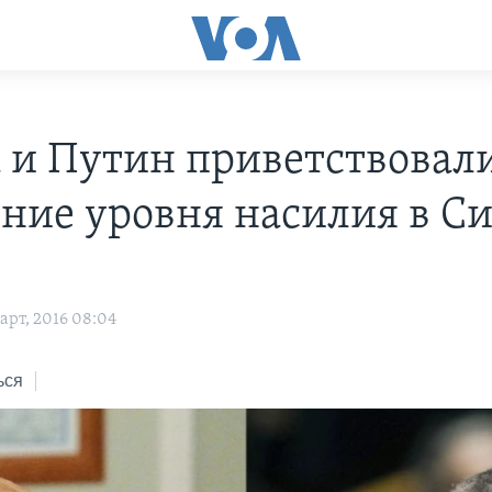
 и Путин приветствовал
ние уровня насилия в С
арт, 2016 08:04
ься