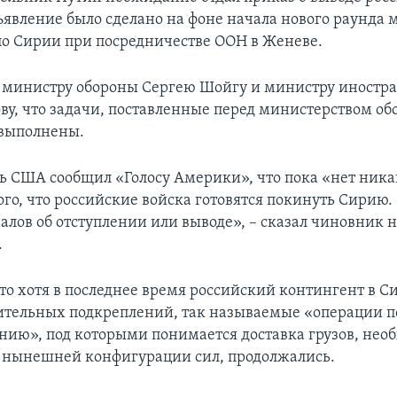
ъявление было сделано на фоне начала нового раунда
по Сирии при посредничестве ООН в Женеве.
 министру обороны Сергею Шойгу и министру иностр
ву, что задачи, поставленные перед министерством об
 выполнены.
ь США сообщил «Голосу Америки», что пока «нет ник
ого, что российские войска готовятся покинуть Сирию.
алов об отступлении или выводе», – сказал чиновник н
.
что хотя в последнее время российский контингент в С
ительных подкреплений, так называемые «операции п
нию», под которыми понимается доставка грузов, нео
 нынешней конфигурации сил, продолжались.