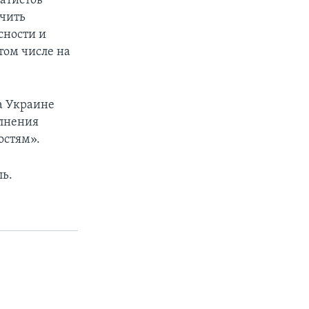
атистов
ечить
сности и
том числе на
а Украине
олнения
остям».
ль.