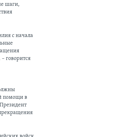
ие шаги,
ствия
лия с начала
льные
ращения
 – говорится
должны
й помощи в
 Президент
 прекращения
сийских войск