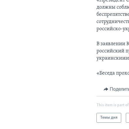
«Президент О
должны соблю
беспрепятств
сотрудничест
российско-ук
В заявлении 
российский п
украинскими 
«Беседа прох
Поделит
This item is part of
Темы дня