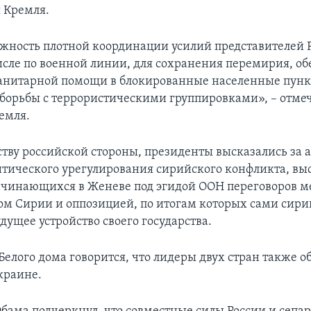
 Кремля.
жность плотной координации усилий представителей 
исле по военной линии, для сохранения перемирия, о
анитарной помощи в блокированные населенные пунк
борьбы с террористическими группировками», – отмеч
емля.
ству российской стороны, президенты высказались за
итического урегулирования сирийского конфликта, вы
чинающихся в Женеве под эгидой ООН переговоров 
ом Сирии и оппозицией, по итогам которых сами сир
дущее устройство своего государства.
Белого дома говорится, что лидеры двух стран также о
краине.