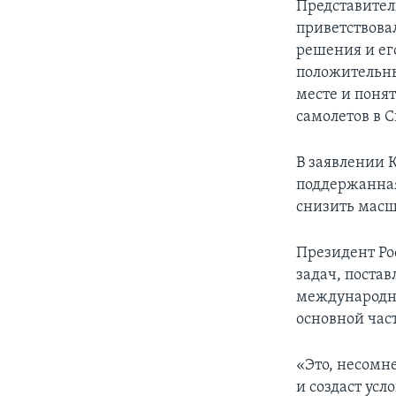
Представител
приветствова
решения и его
положительный
месте и поня
самолетов в 
В заявлении 
поддержанная
снизить масш
Президент Ро
задач, поста
международн
основной час
«Это, несомн
и создаст усл