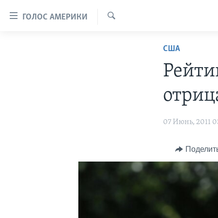
Линки
ГОЛОС АМЕРИКИ
доступности
Поиск
Перейти
ГЛАВНОЕ
США
на
ПРОГРАММЫ
основной
Рейти
контент
ПРОЕКТЫ
АМЕРИКА
Перейти
отриц
ЭКСПЕРТИЗА
НОВОСТИ ЗА МИНУТУ
УЧИМ АНГЛИЙСКИЙ
к
основной
ИНТЕРВЬЮ
ИТОГИ
НАША АМЕРИКАНСКАЯ ИСТОРИЯ
07 Июнь, 2011 0
навигации
ФАКТЫ ПРОТИВ ФЕЙКОВ
ПОЧЕМУ ЭТО ВАЖНО?
А КАК В АМЕРИКЕ?
Перейти
в
ЗА СВОБОДУ ПРЕССЫ
Поделит
ДИСКУССИЯ VOA
АРТЕФАКТЫ
поиск
УЧИМ АНГЛИЙСКИЙ
ДЕТАЛИ
АМЕРИКАНСКИЕ ГОРОДКИ
ВИДЕО
НЬЮ-ЙОРК NEW YORK
ТЕСТЫ
ПОДПИСКА НА НОВОСТИ
АМЕРИКА. БОЛЬШОЕ
ПУТЕШЕСТВИЕ