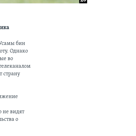
мика
 Усамы бин
оту. Однако
ые во
 телеканалом
т страну
нижение
о не видят
ьства о