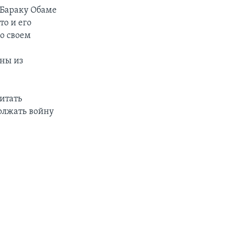
 Бараку Обаме
то и его
о своем
аны из
итать
олжать войну