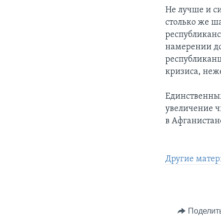
Не лучше и с
столько же ша
республиканс
намерении до
республиканц
кризиса, неж
Единственным
увеличение ч
в Афганистане
Другие матер
Поделит