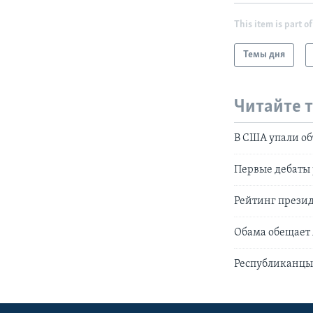
This item is part of
Темы дня
Читайте 
В США упали о
Первые дебаты 
Рейтинг прези
Обама обещает
Республиканцы