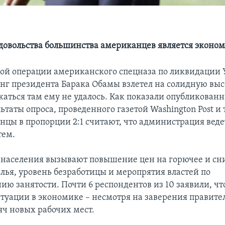
овольства большинства американцев является эконо
ой операции американского спецназа по ликвидации
нг президента Барака Обамы взлетел на солидную выс
жаться там ему не удалось. Как показали опубликованн
ьтаты опроса, проведенного газетой Washington Post и
нцы в пропорции 2:1 считают, что администрация веде
тем.
 населения вызывают повышение цен на горючее и с
лья, уровень безработицы и меропрятия властей по
ю занятости. Почти 6 респондентов из 10 заявили, чт
туации в экономике – несмотря на заверения правител
яч новых рабочих мест.