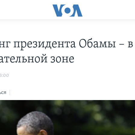
нг президента Обамы – в
ательной зоне
3:00
ься