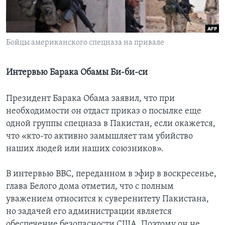
Learning English
Бойцы американского спецназа на привале
СОЦИАЛЬНЫЕ СЕТИ
Интервью Барака Обамы Би-би-си
Языки
Президент Барака Обама заявил, что при
необходимости он отдаст приказ о посылке еще
одной группы спецназа в Пакистан, если окажется,
что «кто-то активно замышляет там убийство
наших людей или наших союзников».
В интервью ВВС, переданном в эфир в воскресенье,
глава Белого дома отметил, что с полным
уважением относится к суверенитету Пакистана,
но задачей его администрации является
обеспечение безопасности США. Поэтому он не