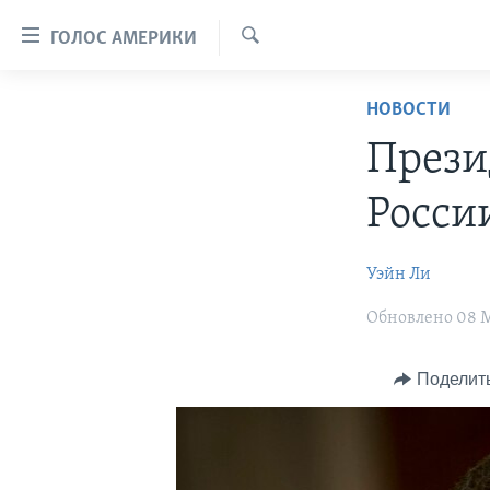
Линки
ГОЛОС АМЕРИКИ
доступности
Поиск
Перейти
ГЛАВНОЕ
НОВОСТИ
на
ПРОГРАММЫ
основной
Прези
контент
ПРОЕКТЫ
АМЕРИКА
Перейти
Росси
ЭКСПЕРТИЗА
НОВОСТИ ЗА МИНУТУ
УЧИМ АНГЛИЙСКИЙ
к
основной
ИНТЕРВЬЮ
ИТОГИ
НАША АМЕРИКАНСКАЯ ИСТОРИЯ
Уэйн Ли
навигации
ФАКТЫ ПРОТИВ ФЕЙКОВ
ПОЧЕМУ ЭТО ВАЖНО?
А КАК В АМЕРИКЕ?
Перейти
Обновлено 08 М
в
ЗА СВОБОДУ ПРЕССЫ
ДИСКУССИЯ VOA
АРТЕФАКТЫ
поиск
УЧИМ АНГЛИЙСКИЙ
ДЕТАЛИ
АМЕРИКАНСКИЕ ГОРОДКИ
Поделит
ВИДЕО
НЬЮ-ЙОРК NEW YORK
ТЕСТЫ
ПОДПИСКА НА НОВОСТИ
АМЕРИКА. БОЛЬШОЕ
ПУТЕШЕСТВИЕ