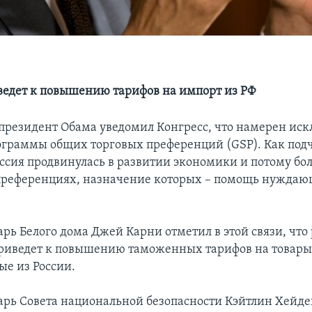
ведет к повышению тарифов на импорт из РФ
я президент Обама уведомил Конгресс, что намерен ис
ограммы общих торговых преференций (GSP). Как под
оссия продвинулась в развитии экономики и потому бол
 преференциях, назначение которых – помощь нужда
арь Белого дома Джей Карни отметил в этой связи, чт
риведет к повышению таможенных тарифов на товары
е из России.
арь Совета национальной безопасности Кэйтлин Хейде