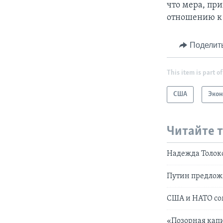
что мера, пр
отношению к
Поделит
This item is part of
США
Эко
Читайте 
Надежда Толоко
Путин предлож
США и НАТО сом
«Позорная кап