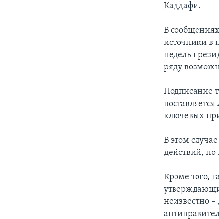
Каддафи.
В сообщениях
источники в п
недель прези
ряду возможн
Подписание т
поставляется
ключевых при
В этом случа
действий, но 
Кроме того, 
утверждающих
неизвестно – 
антиправите