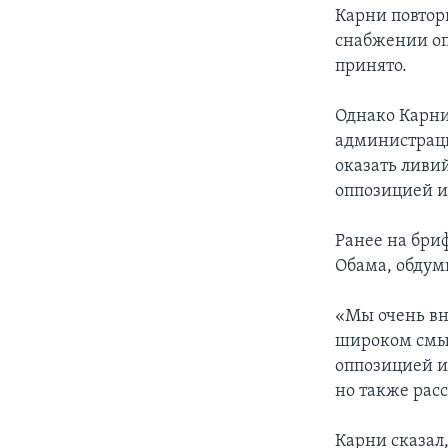
Карни повтор
снабжении оп
принято.
Однако Карни
администрац
оказать ливи
оппозицией и
Ранее на бри
Обама, обдум
«Мы очень вн
широком смыс
оппозицией и
но также рас
Карни сказал,