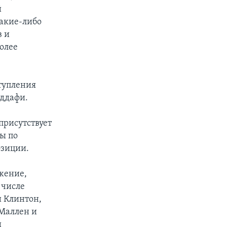
й
какие-либо
в и
олее
тупления
аддафи.
присутствует
ры по
озиции.
жение,
 числе
и Клинтон,
Маллен и
и