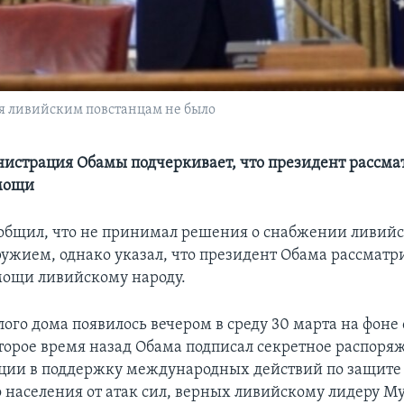
я ливийским повстанцам не было
истрация Обамы подчеркивает, что президент рассмат
мощи
общил, что не принимал решения о снабжении ливий
ружием, однако указал, что президент Обама рассматри
ощи ливийскому народу.
лого дома появилось вечером в среду 30 марта на фоне
оторое время назад Обама подписал секретное распоря
ции в поддержку международных действий по защите
 населения от атак сил, верных ливийскому лидеру 