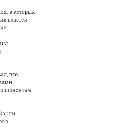
ия, в которых
их властей
вии.
дил
о
ал, что
твами
я оппонентам
 Карни
ам о