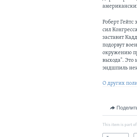
американских
Роберт Гейтс
сил Конгресс
заставит Кад
подорвут вое
окружению пр
выхода". Это 
эндшпиль неи
О других пол
Поделит
This item is part of