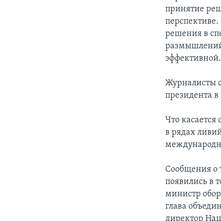
принятие реш
перспективе.
решения в сп
размышлений 
эффективной
Журналисты о
президента в
Что касается
в рядах ливи
международно
Сообщения о 
появились в 
министр обор
глава объеди
директор Нац