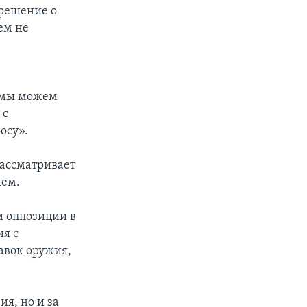
 решение о
ем не
 мы можем
 с
осу».
рассматривает
ием.
и оппозиции в
ия с
авок оружия,
ия, но и за