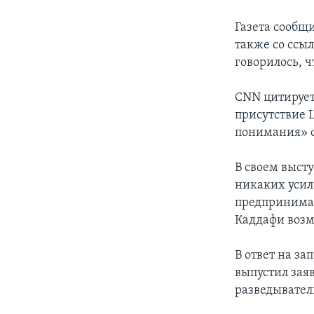
Газета сообщ
также со ссы
говорилось, ч
CNN цитирует
присутствие 
понимания» 
В своем выст
никаких усил
предпринимат
Каддафи воз
В ответ на з
выпустил заяв
разведывател