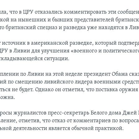
ила, что в ЦРУ отказались комментировать эти сообщен
лкой на нынешних и бывших представителей британск
то британский спецназ и разведка уже находятся в Ли
 источник в американской разведке, который подтвер
ЦРУ в Ливии для улучшения «военного и политическог
складывающейся ситуации.
уплении по Ливии на этой неделе президент Обама сказ
ий по смещению ливийского лидера военными средс
ься не будет. Однако он отметил, что поставка оружи
можна.
апросы журналистов пресс-секретарь Белого дома Джей
ление, отметив, что отказ от комментариев по вопрос
ьной деятельности является обычной практикой.