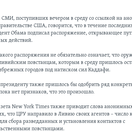
 СМИ, поступивших вечером в среду со ссылкой на а
равительстве США, говорится, что в течение последни
дент Обама подписал распоряжение, открывающее пут
ых действий.
акого распоряжения не обязательно означает, что ору
 ливийским повстанцам, которым в среду пришлось ост
брежных городов под натиском сил Каддафи.
е президенту также пришлось бы одобрить ряд конкре
пока нет признаков, что это произошло.
газета New York Times также приводит слова анонимны
, что ЦРУ направило в Ливию своих агентов – число 
для сбора разведданных и установления контактов с
льственными повстанцами.