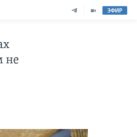
ЭФИР
ах
 не