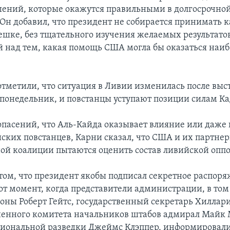
ений, которые окажутся правильными в долгосрочно
 Он добавил, что президент не собирается принимать 
ешке, без тщательного изучения желаемых результато
над тем, какая помощь США могла бы оказаться наиб
.
тметили, что ситуация в Ливии изменилась после выс
 понедельник, и повстанцы уступают позиции силам К
 опасений, что Аль-Кайда оказывает влияние или даже 
йских повстанцев, Карни сказал, что США и их партне
й коалиции пытаются оценить состав ливийской опп
том, что президент якобы подписал секретное распоря
тот момент, когда представители администрации, в том
оны Роберт Гейтс, государственный секретарь Хиллар
ненного комитета начальников штабов адмирал Майк 
иональной разведки Джеймс Клэппер, информировал