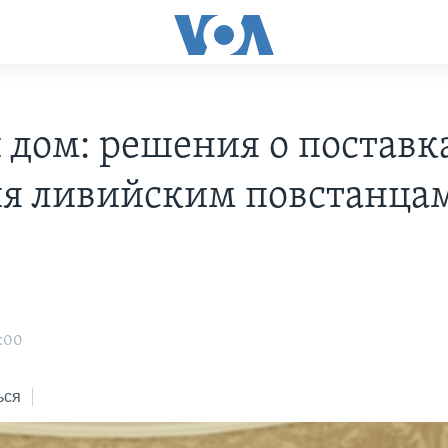
 дом: решения о поставк
я ливийским повстанцам
3:00
ься