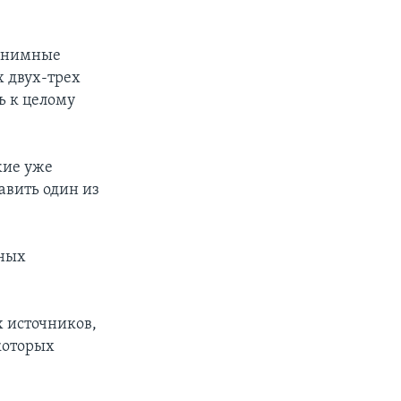
нонимные
х двух-трех
ь к целому
жие уже
авить один из
тных
х источников,
которых