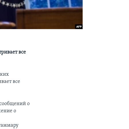
ривает все
ских
вает все
 сообщений о
жение о
Муаммару