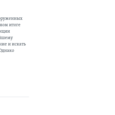
вооруженных
чном итоге
лиции
айшему
ние и искать
 Однако