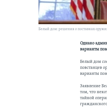
Белый дом: решения о поставках оружи
Однако админ
варианты по
Белый дом со
повстанцев о
варианты пом
Заявление Бе
том, что нек
тайной опера
гражданского