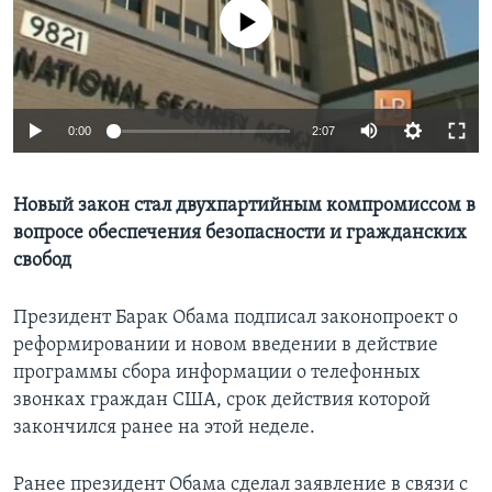
No media source currently available
Learning English
СОЦИАЛЬНЫЕ СЕТИ
0:00
2:07
Языки
Новый закон стал двухпартийным компромиссом в
вопросе обеспечения безопасности и гражданских
свобод
Президент Барак Обама подписал законопроект о
реформировании и новом введении в действие
программы сбора информации о телефонных
звонках граждан США, срок действия которой
закончился ранее на этой неделе.
Ранее президент Обама сделал заявление в связи с