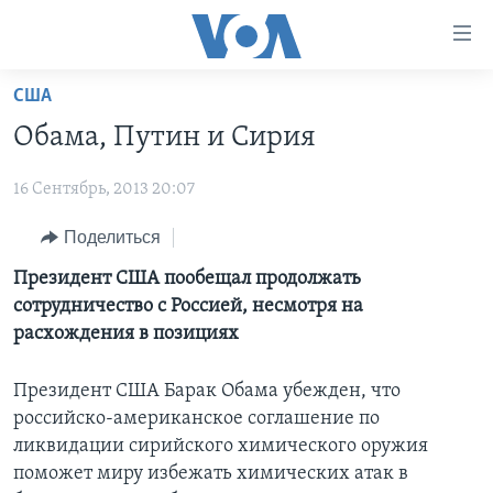
Линки
доступности
Перейти
США
на
ГЛАВНОЕ
Обама, Путин и Сирия
основной
ПРОГРАММЫ
контент
16 Сентябрь, 2013 20:07
ПРОЕКТЫ
Перейти
АМЕРИКА
к
ЭКСПЕРТИЗА
Поделиться
НОВОСТИ ЗА МИНУТУ
УЧИМ АНГЛИЙСКИЙ
основной
ИНТЕРВЬЮ
ИТОГИ
НАША АМЕРИКАНСКАЯ ИСТОРИЯ
Президент США пообещал продолжать
навигации
сотрудничество с Россией, несмотря на
Перейти
ФАКТЫ ПРОТИВ ФЕЙКОВ
ПОЧЕМУ ЭТО ВАЖНО?
А КАК В АМЕРИКЕ?
расхождения в позициях
в
ЗА СВОБОДУ ПРЕССЫ
ДИСКУССИЯ VOA
АРТЕФАКТЫ
поиск
Президент США Барак Обама убежден, что
УЧИМ АНГЛИЙСКИЙ
ДЕТАЛИ
АМЕРИКАНСКИЕ ГОРОДКИ
российско-американское соглашение по
ВИДЕО
НЬЮ-ЙОРК NEW YORK
ТЕСТЫ
ликвидации сирийского химического оружия
поможет миру избежать химических атак в
ПОДПИСКА НА НОВОСТИ
АМЕРИКА. БОЛЬШОЕ ПУТЕШЕСТВИЕ