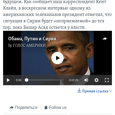
будущем. Как сообщает наш корреспондент Кент
Клайн, в воскресном интервью одному из
Learning English
американских телеканалов президент отметил, что
ситуация в Сирии будет «неприемлемой» до тех
СОЦИАЛЬНЫЕ СЕТИ
пор, пока Башар Асад остается у власти.
Обама, Путин и Сирия
by
ГОЛОС АМЕРИКИ
Языки
No media source currently available
0:00
0:02:25
Прямая ссылка
Поделиться
Follow us