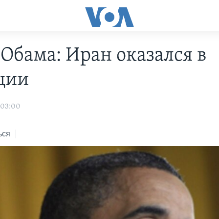
 Обама: Иран оказался в
ции
 03:00
ься