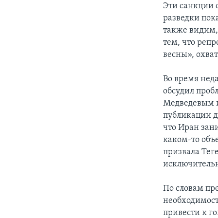
Эти санкции 
разведки пок
также видим,
тем, что реп
весны», охва
Во время нед
обсудил проб
Медведевым и
публикации д
что Иран зан
каком-то объ
призвала Теге
исключитель
По словам пр
необходимост
привести к г