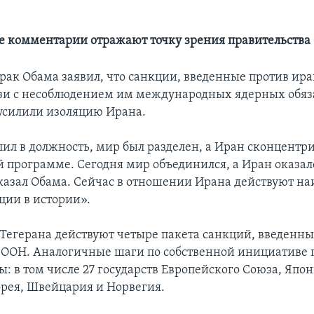
 комментарии отражают точку зрения правительств
рак Обама заявил, что санкции, введенные против ира
зи с несоблюдением им международных ядерных обяза
усилили изоляцию Ирана.
пил в должность, мир был разделен, а Иран сконцентр
й программе. Сегодня мир объединился, а Иран оказал
сказал Обама. Сейчас в отношении Ирана действуют на
ции в истории».
Тегерана действуют четыре пакета санкций, введенн
 ООН. Аналогичные шаги по собственной инициативе
: в том числе 27 государств Европейского Союза, Япон
орея, Швейцария и Норвегия.