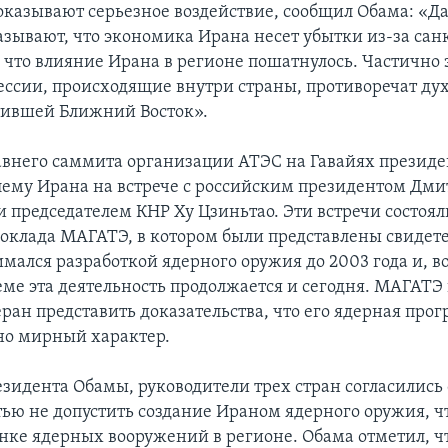
оказывают серьезное воздействие, сообщил Обама: «Д
азывают, что экономика Ирана несет убытки из-за са
 что влияние Ирана в регионе пошатнулось. Частично э
рессии, происходящие внутри страны, противоречат ду
тившей Ближний Восток».
авнего саммита организации АТЭС на Гавайях презид
лему Ирана на встрече с российским президентом Дм
 председателем КНР Ху Цзиньтао. Эти встречи состоял
оклада МАГАТЭ, в котором были представлены свидетел
имался разработкой ядерного оружия до 2003 года и, в
еме эта деятельность продолжается и сегодня. МАГАТЭ
ран представить доказательства, что его ядерная про
но мирный характер.
езидента Обамы, руководители трех стран согласились 
ью не допустить создание Ираном ядерного оружия, ч
онке ядерных вооружений в регионе. Обама отметил, чт