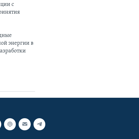
ации с
принятия
одные
ной энергии в
разработки