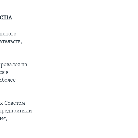
а США
нского
тельств,
ировался на
ся в
иболее
ых Советом
 предприняли
ия,