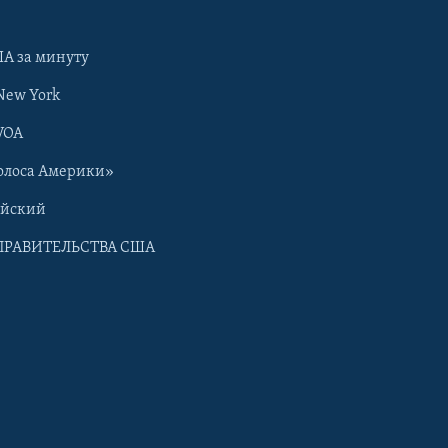
А за минуту
New York
VOA
олоса Америки»
ийский
ПРАВИТЕЛЬСТВА США