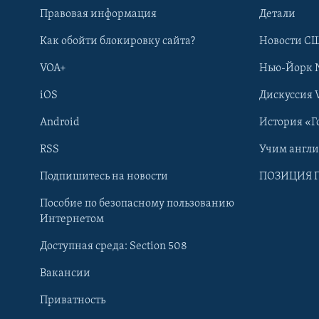
Правовая информация
Детали
Как обойти блокировку сайта?
Новости СШ
VOA+
Нью-Йорк 
iOS
Дискуссия 
Android
История «Г
RSS
Учим англ
Learning English
Подпишитесь на новости
ПОЗИЦИЯ 
Пособие по безопасному пользованию
СОЦИАЛЬНЫЕ СЕТИ
Интернетом
Доступная среда: Section 508
Вакансии
Приватность
Языки