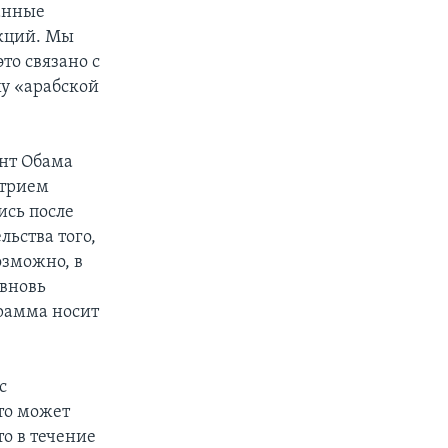
анные
нкций. Мы
то связано с
ху «арабской
ент Обама
итрием
ись после
ьства того,
озможно, в
 вновь
грамма носит
с
то может
о в течение