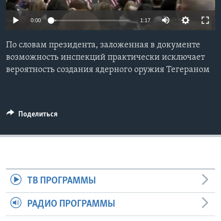
Learning English
0:00
1:17
СОЦИАЛЬНЫЕ СЕТИ
По словам президента, заложенная в документе
возможность инспекций практически исключает
вероятность создания ядерного оружия Тегераном
Языки
Поделиться
ТВ ПРОГРАММЫ
РАДИО ПРОГРАММЫ