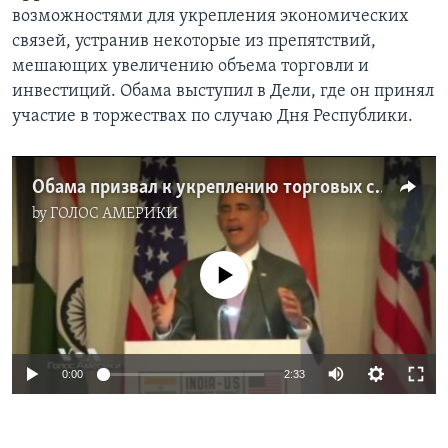
возможностями для укрепления экономических
Learning English
связей, устранив некоторые из препятствий,
мешающих увеличению объема торговли и
СОЦИАЛЬНЫЕ СЕТИ
инвестиций. Обама выступил в Дели, где он принял
участие в торжествах по случаю Дня Республики.
Языки
Обама призвал к укреплению торговых связей с Индией
by
ГОЛОС АМЕРИКИ
No media source currently available
0:00
2:33