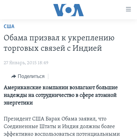
Линки
доступности
Перейти
США
на
ГЛАВНОЕ
Обама призвал к укреплению
основной
ПРОГРАММЫ
контент
торговых связей с Индией
ПРОЕКТЫ
Перейти
АМЕРИКА
к
27 Январь, 2015 18:49
ЭКСПЕРТИЗА
НОВОСТИ ЗА МИНУТУ
УЧИМ АНГЛИЙСКИЙ
основной
Поделиться
ИНТЕРВЬЮ
ИТОГИ
НАША АМЕРИКАНСКАЯ ИСТОРИЯ
навигации
Перейти
ФАКТЫ ПРОТИВ ФЕЙКОВ
Американские компании возлагают большие
ПОЧЕМУ ЭТО ВАЖНО?
А КАК В АМЕРИКЕ?
в
надежды на сотрудничество в сфере атомной
ЗА СВОБОДУ ПРЕССЫ
ДИСКУССИЯ VOA
АРТЕФАКТЫ
поиск
энергетики
УЧИМ АНГЛИЙСКИЙ
ДЕТАЛИ
АМЕРИКАНСКИЕ ГОРОДКИ
Президент США Барак Обама заявил, что
ВИДЕО
НЬЮ-ЙОРК NEW YORK
ТЕСТЫ
Соединенные Штаты и Индия должны более
ПОДПИСКА НА НОВОСТИ
АМЕРИКА. БОЛЬШОЕ ПУТЕШЕСТВИЕ
эффективно воспользоваться потенциальными