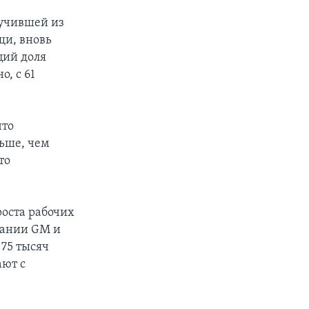
лучившей из
щи, вновь
ций доля
, с 61
что
ьше, чем
то
роста рабочих
мпании GM и
 75 тысяч
ают с