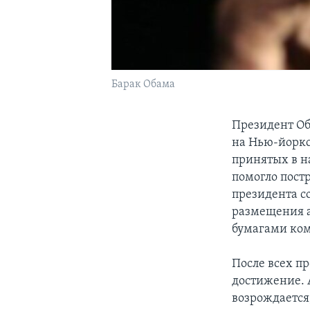
Барак Обама
Президент Об
на Нью-йоркс
принятых в н
помогло пост
президента с
размещения а
бумагами ко
После всех п
достижение. 
возрождается