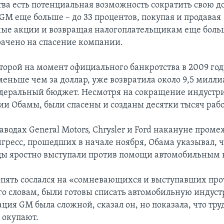
тва есть потенциальная возможность сократить свою д
GM еще больше – до 33 процентов, покупая и продавая
ые акции и возвращая налогоплательщикам еще больш
рачено на спасение компании.
торой на момент официального банкротства в 2009 год
меньше чем за доллар, уже возвратила около 9,5 милли
едеральный бюджет. Несмотря на сокращение индустри
и Обамы, были спасены и созданы десятки тысяч рабо
аводах General Motors, Chrysler и Ford накануне пром
нгресс, прошедших в начале ноября, Обама указывал, 
ы яростно выступали против помощи автомобильным
 опять сослался на «сомневающихся и выступавших про
его словам, были готовы списать автомобильную индус
ция GM была сложной, сказал он, но показала, что тр
 окупают.