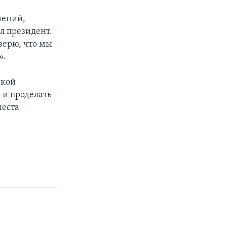
шений,
л президент.
 верю, что мы
».
ской
 и проделать
места