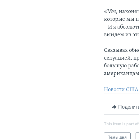
«Мы, наконец
которые мы п
– И я абсолют
выйдем из эт
Связывая обн
ситуацией, пр
большую рабо
американцам
Новости США 
Поделит
This item is part of
Темы дня