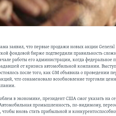
ама заявил, что первые продажи новых акции General
кой фондовой бирже подтвердили правильность слож
ачале работы его администрации, когда федеральное 
радавшей от кризиса автомобильной компании. Высту
остоялось после того, как GM объявила о проведении п
кций, что ознаменовало возобновление торговли це
мпании.
роблем в экономике, президент США смог указать на с
Автомобильная промышленность, по-видимому, перео
, чтобы вновь стать прибыльной и конкурентоспособно