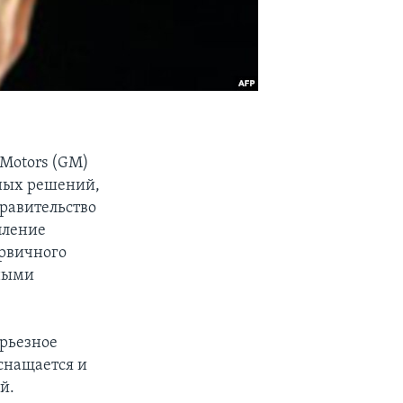
 Motors (GM)
ных решений,
правительство
пление
ервичного
нными
ерьезное
снащается и
й.