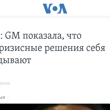
: GM показала, что
ризисные решения себя
дывают
 03:00
ься