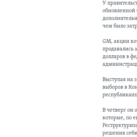
У правительс
обновленной 
дополнительн
чем было зат
GM, акции ко
продавались 
долларов в ф
администраци
Выступая на з
выборов в Ко
республиканц
В четверг он
которые, по 
Реструктуриза
решения себя