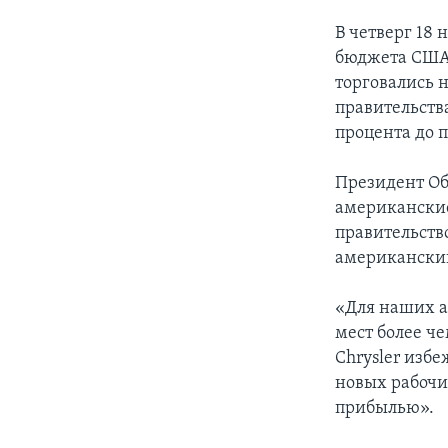
В четверг 18 
бюджета США 
торговались 
правительства
процента до 
Президент Об
американские
правительство
американский
«Для наших а
мест более че
Chrysler изб
новых рабочих
прибылью».