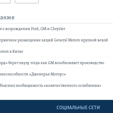
также
л о возрождении Ford, GM и Chrysler
ервичное размещение акций General Motors крупной вехой
otors в Китае
рд» берет паузу, тогда как GM возобновляет производство
знеспособности «Дженерал Моторс»
бъяснил необходимость «количественного ослабления»
Ы
СОЦИАЛЬНЫЕ СЕТИ