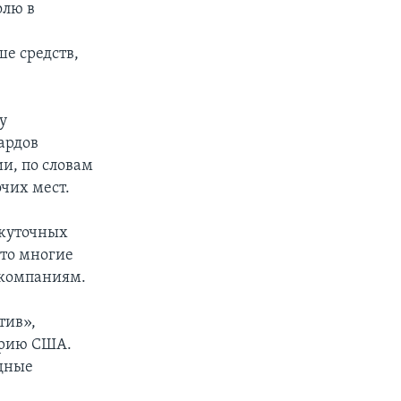
олю в
е средств,
у
ардов
и, по словам
чих мест.
ежуточных
что многие
 компаниям.
тив»,
трию США.
удные