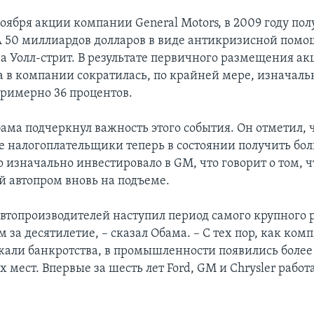
ноября акции компании General Motors, в 2009 году по
50 миллиардов долларов в виде антикризисной помо
на Уолл-стрит. В результате первичного размещения ак
 в компании сократилась, по крайней мере, изначально
примерно 36 процентов.
ама подчеркнул важность этого события. Он отметил, 
 налогоплательщики теперь в состоянии получить бол
 изначально инвестировало в GM, что говорит о том, ч
 автопром вновь на подъеме.
втопроизводителей наступил период самого крупного 
м за десятилетие, – сказал Обама. – С тех пор, как ко
ежали банкротства, в промышленности появились более
 мест. Впервые за шесть лет Ford, GM и Chrysler работ