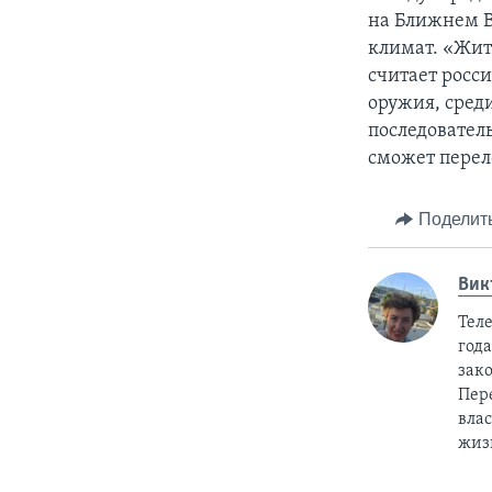
на Ближнем В
климат. «Жит
считает росс
оружия, сред
последовател
сможет перел
Поделит
Вик
Тел
год
зак
Пер
вла
жиз