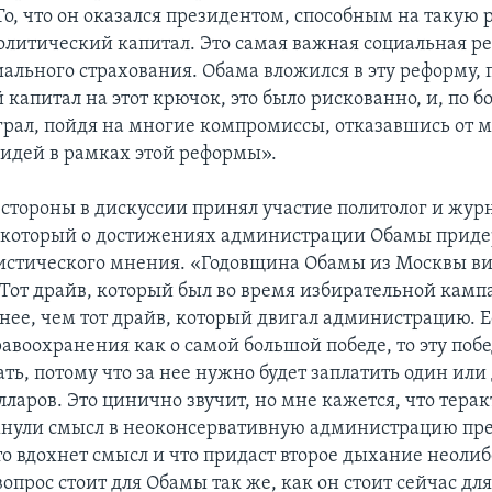
То, что он оказался президентом, способным на такую 
политический капитал. Это самая важная социальная р
ального страхования. Обама вложился в эту реформу, 
 капитал на этот крючок, это было рискованно, и, по 
играл, пойдя на многие компромиссы, отказавшись от 
идей в рамках этой реформы».
 стороны в дискуссии принял участие политолог и жур
, который о достижениях администрации Обамы прид
истического мнения. «Годовщина Обамы из Москвы ви
– Тот драйв, который был во время избирательной камп
ьнее, чем тот драйв, который двигал администрацию. Е
авоохранения как о самой большой победе, то эту поб
ь, потому что за нее нужно будет заплатить один или
ларов. Это цинично звучит, но мне кажется, что терак
хнули смысл в неоконсервативную администрацию пр
что вдохнет смысл и что придаст второе дыхание неоли
опрос стоит для Обамы так же, как он стоит сейчас дл