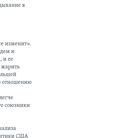
дыхание в
се изменит».
ждем и
 и ее
, жарить
ольшей
По отношению
легче
что союзники
нализа
литики США