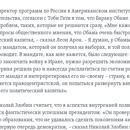
иректор программ по России в Американском институ
льства, согласен с Тоби Гати в том, что Бараку Обаме
роблем, таких, которые не решаются сразу. «Мне кажет
просы общественного мнения, что Обама очень быстро
еский капитал, – сказал Леон Арон. – Я думаю, у Обам
 мандатом, который он получил на выборах, и той по
оводит. В мандате, как мне кажется, было следующее: 
о закончить войну в Ираке, нужно разрешить эконом
ерика решила раз и навсегда расплатиться по счетам р
от мандат и интерпретировал его по-своему – страну, к
ется правоцентристской, он попытался развернуть влев
 его политический капитал».
колай Злобин считает, что в аспектах внутренней пол
ся фантастически успешным президентом. «Он прове
 образования, что не удавалось сделать поколениям 
 первую очередь демократам, – сказал Николай Злобин 