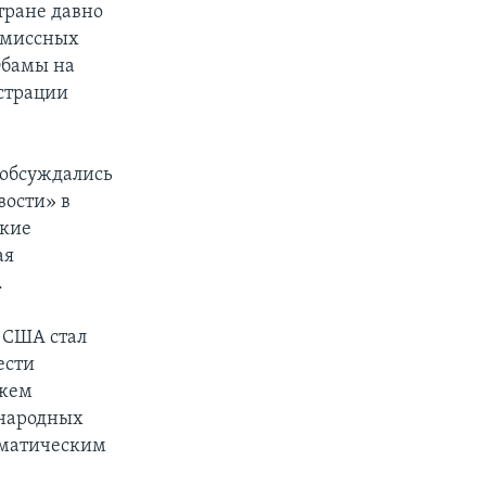
стране давно
омиссных
Обамы на
страции
 обсуждались
вости» в
ские
ая
.
 США стал
ести
ожем
ународных
оматическим