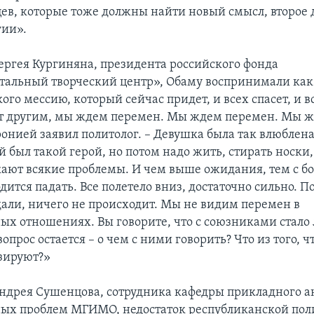
ев, которые тоже должны найти новый смысл, второе 
гии».
ргея Кургиняна, президента российского фонда
альный творческий центр», Обаму воспринимали как
го мессию, который сейчас придет, и всех спасет, и в
т другим, мы ждем перемен. Мы ждем перемен. Мы 
онией заявил политолог. – Девушка была так влюблена,
 был такой герой, но потом надо жить, стирать носки
ают всякие проблемы. И чем выше ожидания, тем с б
дится падать. Все полетело вниз, достаточно сильно. 
ждали, ничего не происходит. Мы не видим перемен в
х отношениях. Вы говорите, что с союзниками стало 
вопрос остается – о чем с ними говорить? Что из того, 
зируют?»
дрея Сушенцова, сотрудника кафедры прикладного а
ых проблем МГИМО, недостаток республиканской по