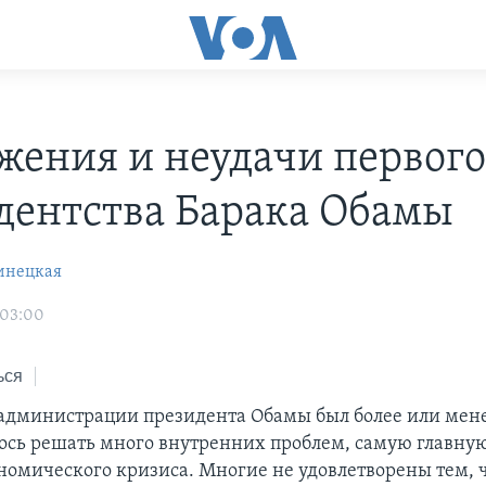
жения и неудачи первого
дентства Барака Обамы
инецкая
 03:00
ься
администрации президента Обамы был более или мен
сь решать много внутренних проблем, самую главную
ономического кризиса. Многие не удовлетворены тем, 