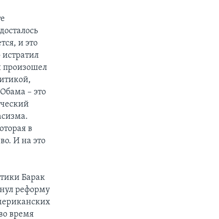
те
 досталось
ся, и это
 истратил
ы произошел
литикой,
Обама – это
ический
асизма.
оторая в
о. И на это
итики Барак
рнул реформу
американских
во время