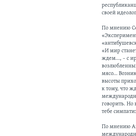
республиканц
своей идеоло
По мнению Се
«Эксперимент
«антибушевско
«И мир стане
ждем…, – с ир
возлюбленный
мясо… Возник
высоты прихо
к тому, что 
международны
говорить. Но 
тебе симпати
По мнению Ан
международн