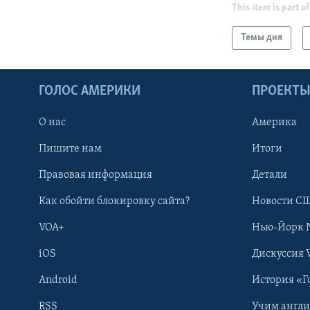
This item is part of
Темы дня
ГОЛОС АМЕРИКИ
ПРОЕКТ
О нас
Америка
Пишите нам
Итоги
Правовая информация
Детали
Как обойти блокировку сайта?
Новости СШ
VOA+
Нью-Йорк 
iOS
Дискуссия 
Android
История «Г
RSS
Учим англ