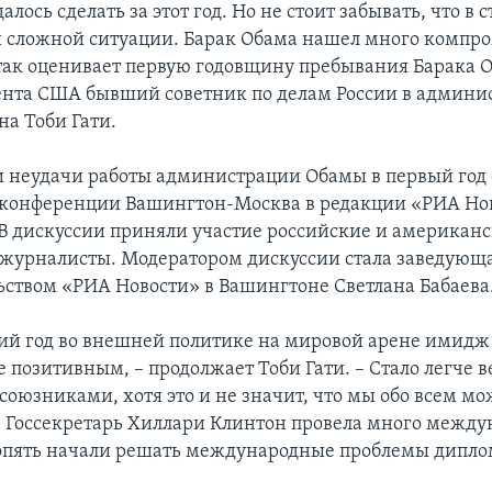
алось сделать за этот год. Но не стоит забывать, что в 
й сложной ситуации. Барак Обама нашел много компр
так оценивает первую годовщину пребывания Барака 
ента США бывший советник по делам России в админи
на Тоби Гати.
 неудачи работы администрации Обамы в первый год
еконференции Вашингтон-Москва в редакции «РИА Но
В дискуссии приняли участие российские и американ
 журналисты. Модератором дискуссии стала заведующ
ьством «РИА Новости» в Вашингтоне Светлана Бабаева
й год во внешней политике на мировой арене имидж
 позитивным, – продолжает Тоби Гати. – Стало легче в
 союзниками, хотя это и не значит, что мы обо всем м
. Госсекретарь Хиллари Клинтон провела много межд
 опять начали решать международные проблемы дипл