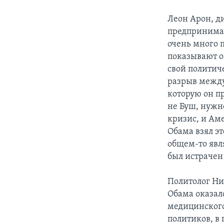
Леон Арон, д
предпринимате
очень много п
показывают о
свой политич
разрыв между
которую он пр
не Буш, нужн
кризис, и Ам
Обама взял эт
общем-то явля
был истрачен
Политолог Ни
Обама оказал
медицинского
политиков, в