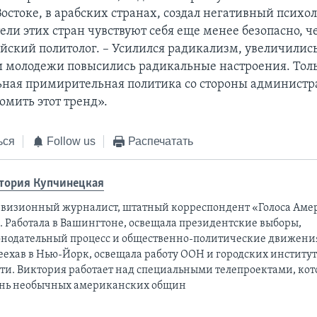
остоке, в арабских странах, создал негативный психо
ели этих стран чувствуют себя еще менее безопасно, ч
ийский политолог. – Усилился радикализм, увеличилис
и молодежи повысились радикальные настроения. Тол
ьная примирительная политика со стороны админист
омить этот тренд».
ься
Follow us
Распечатать
тория Купчинецкая
евизионный журналист, штатный корреспондент «Голоса Аме
а. Работала в Вашингтоне, освещала президентские выборы,
онодательный процесс и общественно-политические движени
еехав в Нью-Йорк, освещала работу ООН и городских институ
сти. Виктория работает над специальными телепроектами, ко
нь необычных американских общин