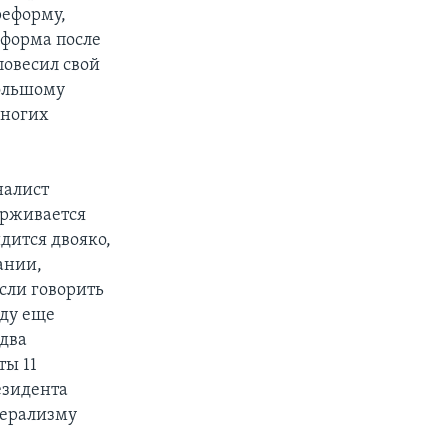
реформу,
еформа после
повесил свой
большому
многих
налист
ерживается
дится двояко,
ании,
сли говорить
еду еще
 два
ты 11
езидента
берализму
я