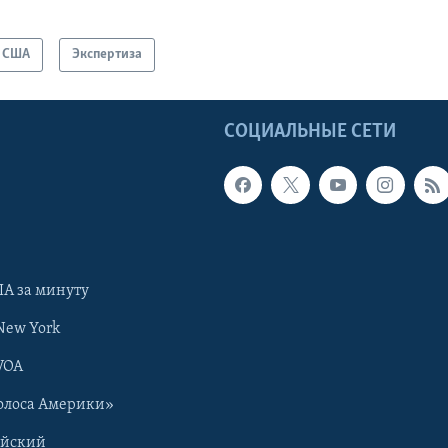
США
Экспертиза
Ы
СОЦИАЛЬНЫЕ СЕТИ
А за минуту
New York
VOA
олоса Америки»
ийский