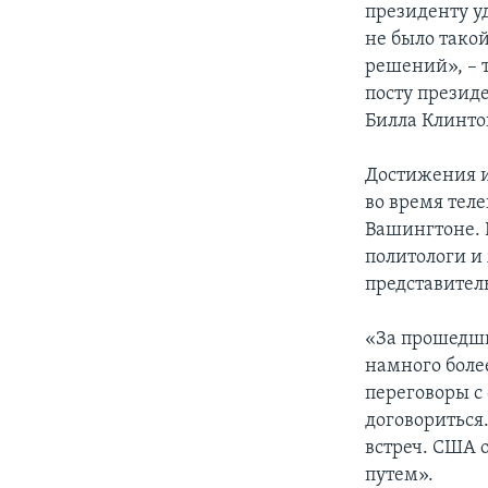
президенту уд
не было тако
решений», – 
посту презид
Билла Клинто
Достижения и
во время тел
Вашингтоне. 
политологи и
представител
«За прошедши
намного более
переговоры с
договориться
встреч. США
путем».