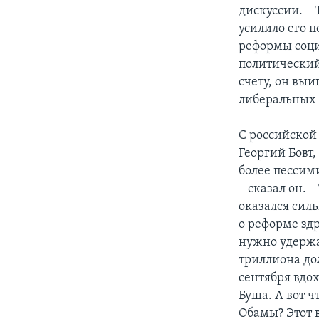
дискуссии. – 
усилило его 
реформы соци
политический
счету, он вы
либеральных 
С российской
Георгий Бовт
более пессим
– сказал он. 
оказался сил
о реформе здр
нужно удержат
триллиона дол
сентября вдо
Буша. А вот 
Обамы? Этот в