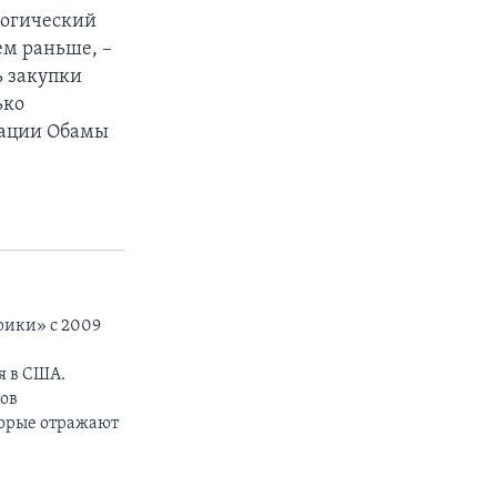
логический
ем раньше, –
ь закупки
ько
рации Обамы
рики» с 2009
я в США.
тов
торые отражают