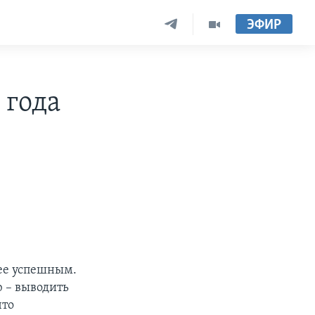
ЭФИР
 года
ее успешным.
 – выводить
что