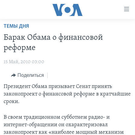
Линки
доступности
Перейти
ТЕМЫ ДНЯ
на
ГЛАВНОЕ
Барак Обама о финансовой
основной
ПРОГРАММЫ
контент
реформе
ПРОЕКТЫ
Перейти
АМЕРИКА
к
15 Май, 2010 03:00
ЭКСПЕРТИЗА
НОВОСТИ ЗА МИНУТУ
УЧИМ АНГЛИЙСКИЙ
основной
Поделиться
ИНТЕРВЬЮ
ИТОГИ
НАША АМЕРИКАНСКАЯ ИСТОРИЯ
навигации
Перейти
ФАКТЫ ПРОТИВ ФЕЙКОВ
Президент Обама призывает Сенат принять
ПОЧЕМУ ЭТО ВАЖНО?
А КАК В АМЕРИКЕ?
в
законопроект о финансовой реформе в кратчайшие
ЗА СВОБОДУ ПРЕССЫ
ДИСКУССИЯ VOA
АРТЕФАКТЫ
поиск
сроки.
УЧИМ АНГЛИЙСКИЙ
ДЕТАЛИ
АМЕРИКАНСКИЕ ГОРОДКИ
В своем традиционном субботнем радио- и
ВИДЕО
НЬЮ-ЙОРК NEW YORK
ТЕСТЫ
интернет-обращении он охарактеризовал
ПОДПИСКА НА НОВОСТИ
АМЕРИКА. БОЛЬШОЕ ПУТЕШЕСТВИЕ
законопроект как «наиболее мощный механизм