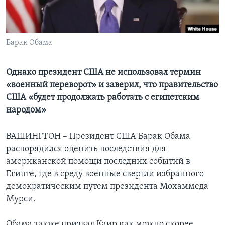
Learning English
Барак Обама
СОЦИАЛЬНЫЕ СЕТИ
Однако президент США не использовал термин
«военный переворот» и заверил, что правительство
Языки
США «будет продолжать работать с египетским
народом»
ВАШИНГТОН – Президент США Барак Обама
распорядился оценить последствия для
американской помощи последних событий в
Египте, где в среду военные свергли избранного
демократическим путем президента Мохаммеда
Мурси.
Обама также призвал Каир как можно скорее