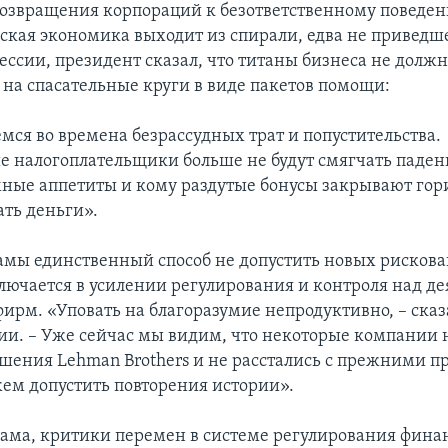
возвращения корпораций к безответственному поведен
ская экономика выходит из спирали, едва не приведш
ессии, президент сказал, что титаны бизнеса не долж
 на спасательные круги в виде пакетов помощи:
мся во времена безрассудных трат и попустительства.
 налогоплательщики больше не будут смягчать падени
ные аппетиты и кому раздутые бонусы закрывают гор
ать деньги».
амы единственный способ не допустить новых рисков
лючается в усилении регулирования и контроля над д
ирм. «Уповать на благоразумие непродуктивно, – сказ
и. – Уже сейчас мы видим, что некоторые компании 
ушения Lehman Brothers и не расстались с прежними 
ем допустить повторения истории».
бама, критики перемен в системе регулирования фина