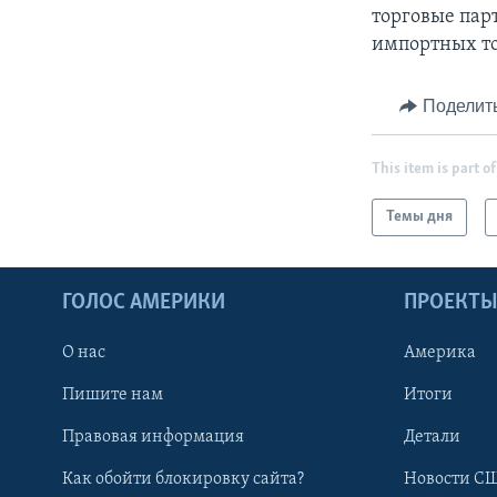
торговые пар
импортных то
Поделит
This item is part of
Темы дня
ГОЛОС АМЕРИКИ
ПРОЕКТ
О нас
Америка
Пишите нам
Итоги
Правовая информация
Детали
Как обойти блокировку сайта?
Новости СШ