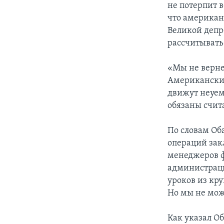
не потерпит 
что американ
Великой депр
рассчитывать
«Мы не верне
Американские
движут неуем
обязаны счит
По словам Об
операций зак
менеджеров ф
администраци
уроков из кр
Но мы не мож
Как указал О