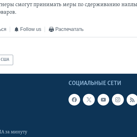
тнеры смогут принимать меры по сдерживанию напл
варов.
ься
Follow us
Распечатать
США
Ы
СОЦИАЛЬНЫЕ СЕТИ
А за минуту