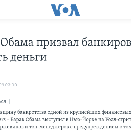
 Обама призвал банкиро
ть деньги
09 03:00
ься
овщину банкротства одной из крупнейших финансовых
ers – Барак Обама выступил в Нью-Йорке на Уолл-стрит
ржевиков и топ-менеджеров с предупреждением о том,