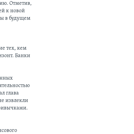
ию. Отметив,
ей к новой
ны в будущем
е тех, кем
изонт. Банки
анных
еятельностью
ал глава
не извлекли
привычками.
нсового