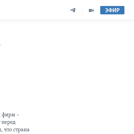
ЭФИР
в
 фирм –
 перед
 что страна