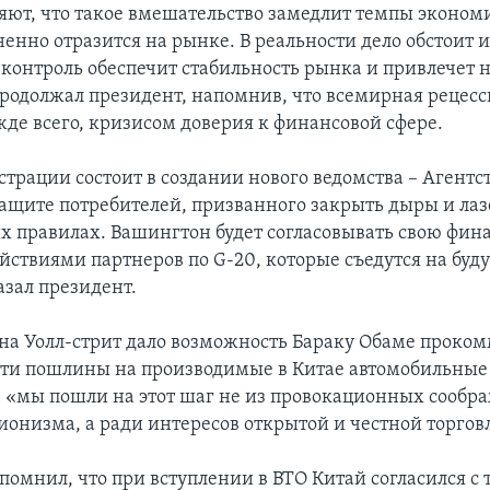
ляют, что такое вмешательство замедлит темпы эконом
ненно отразится на рынке. В реальности дело обстоит 
контроль обеспечит стабильность рынка и привлечет 
продолжал президент, напомнив, что всемирная рецесс
жде всего, кризисом доверия к финансовой сфере.
трации состоит в создании нового ведомства – Агентст
ащите потребителей, призванного закрыть дыры и лаз
 правилах. Вашингтон будет согласовывать свою фин
ействиями партнеров по G-20, которые съедутся на буд
азал президент.
на Уолл-стрит дало возможность Бараку Обаме проко
ти пошлины на производимые в Китае автомобильные
, «мы пошли на этот шаг не из провокационных сообр
ионизма, а ради интересов открытой и честной торгов
омнил, что при вступлении в ВТО Китай согласился с т