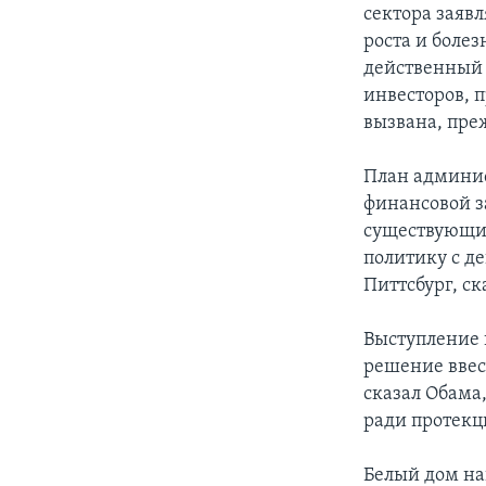
сектора заяв
роста и болез
действенный 
инвесторов, 
вызвана, пре
План админис
финансовой з
существующих
политику с д
Питтсбург, ск
Выступление 
решение ввес
сказал Обама
ради протекц
Белый дом нап