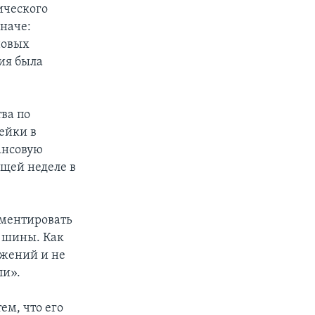
ического
иначе:
новых
ия была
ва по
ейки в
ансовую
ущей неделе в
мментировать
 шины. Как
ажений и не
ли».
ем, что его