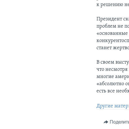
к решению н
Президент ск
проблем не п
«основанные 
конкурентосп
станет жертв
В своем выст
что несмотря 
многие америк
«абсолютно о
есть все необ
Другие матер
Поделит