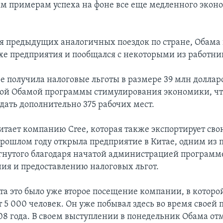
м примерам успеха на фоне все еще медленного экон
мя предыдущих аналогичных поездок по стране, Обама 
хе предприятия и пообщался с некоторыми из работни
e получила налоговые льготы в размере 39 млн доллар
ой Обамой программы стимулирования экономики, чт
дать дополнительно 375 рабочих мест.
итает компанию Cree, которая также экспортирует св
 прошлом году открыла предприятие в Китае, одним из
игнутого благодаря начатой администрацией программ
ия и предоставлению налоговых льгот.
та это было уже второе посещение компании, в которо
т 5 000 человек. Он уже побывал здесь во время своей
8 года. В своем выступлении в понедельник Обама отм