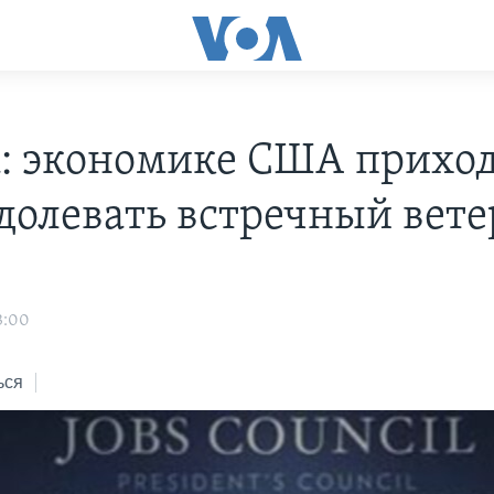
: экономике США прихо
долевать встречный вете
3:00
ься