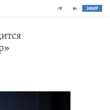
ЭФИР
дится
р»