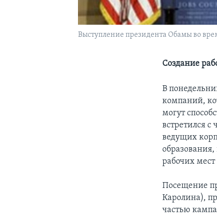
Выступление президента Обамы во вре
Создание раб
В понедельни
компаний, ко
могут способ
встретился с 
ведущих корп
образования,
рабочих мест 
Посещение пр
Каролина), п
частью кампа