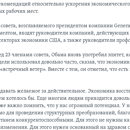
екомендаций относительно ускорения экономического
ых рабочих мест.
о совета, возглавляемого президентом компании General
лтом, входят руководители компаний, действующих 
екторах экономики США, а также руководители профс
д 23 членами совета, Обама вновь употребил эпитет, к
ели использовал довольно часто, сказав, что экономи
«встречный ветер». Вместе с тем, он отметил, что есть
давать желаемое за действительное. Экономика восст
ем хотелось бы. Еще многим людям приходится доволь
же важно помнить, что у нас огромный потенциал. У на
мо для проведения структурных преобразований, благ
танем конкурентоспособными. Для этого не нужны ка
изменения. Для этого нужен основанный на здравом 