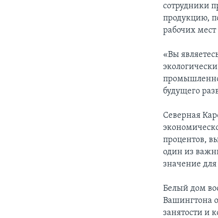
сотрудники п
продукцию, п
рабочих мест
«Вы являетес
экологически
промышленное
будущего раз
Северная Кар
экономическо
процентов, вы
один из важн
значение для
Белый дом вос
Вашингтона о
занятости и к