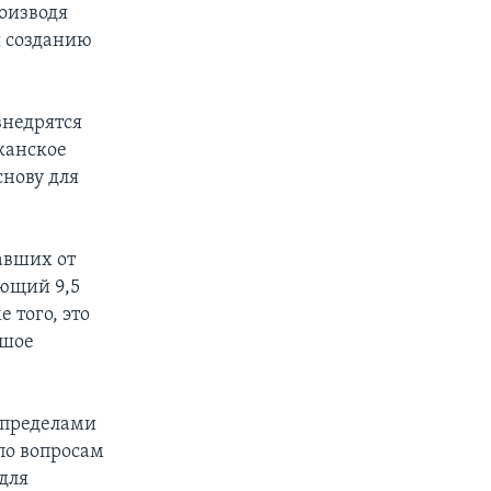
оизводя
я созданию
внедрятся
канское
снову для
авших от
яющий 9,5
 того, это
ьшое
а пределами
по вопросам
 для