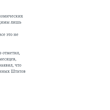
ономических
одимы лишь
се это не
з отметил,
месяцев,
заявил, что
енных Штатов