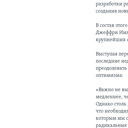
разработки р
создания нов
В состав этог
Джеффри Имме
крупнейших с
Выступая пере
последние нед
преодолевать 
оптимизма:
«Важно не вы
медленнее, ч
Однако столь 
что необходи
которым мы с
радикальные 