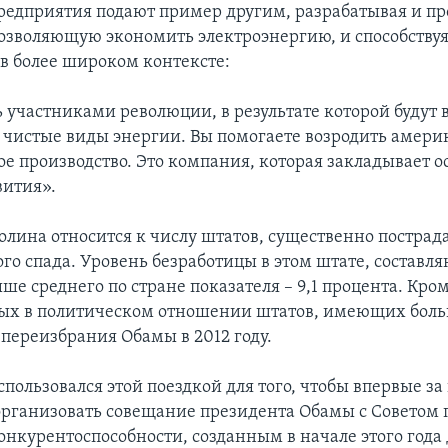
редприятия подают пример другим, разрабатывая и пр
озволяющую экономить электроэнергию, и способству
 в более широком контексте:
ь участниками революции, в результате которой будут 
 чистые виды энергии. Вы помогаете возродить амери
 производство. Это компания, которая закладывает о
вития».
олина относится к числу штатов, существенно пострад
го спада. Уровень безработицы в этом штате, составл
ше среднего по стране показателя – 9,1 процента. Кроме
ых в политическом отношении штатов, имеющих бол
 переизбрания Обамы в 2012 году.
пользовался этой поездкой для того, чтобы впервые з
рганизовать совещание президента Обамы с Советом 
онкурентоспособности, созданным в начале этого года