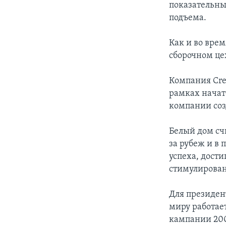
показательны
подъема.
Как и во вре
сборочном це
Компания Cre
рамках начат
компании соз
Белый дом сч
за рубеж и в
успеха, дост
стимулирован
Для президен
миру работае
кампании 200