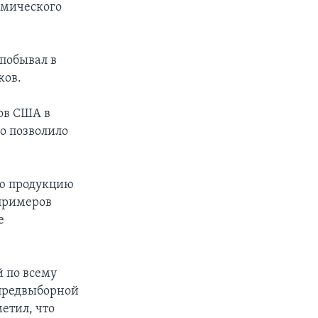
омического
побывал в
ков.
ов США в
о позволило
ою продукцию
 примеров
е
й по всему
 предвыборной
етил, что