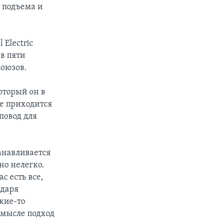
 подъема и
 Electric
в пяти
оюзов.
оторый он в
ке приходится
 повод для
анавливается
но нелегко.
с есть все,
одаря
кие-то
смысле подход