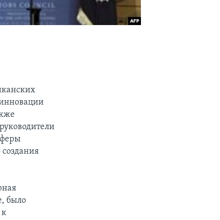
иканских
 инновации
акже
т руководители
сферы
 создания
рная
, было
 к