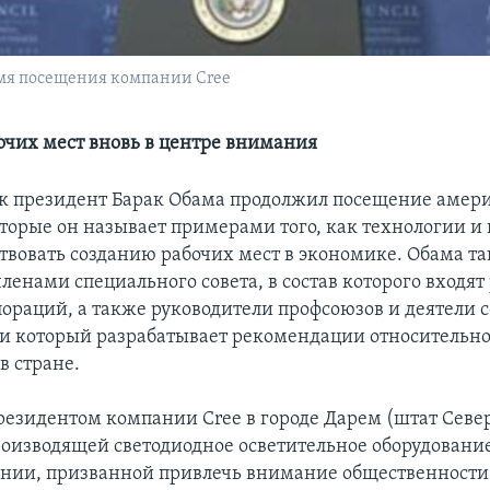
мя посещения компании Cree
очих мест вновь в центре внимания
к президент Барак Обама продолжил посещение амер
торые он называет примерами того, как технологии и
ствовать созданию рабочих мест в экономике. Обама т
членами специального совета, в состав которого входя
ораций, а также руководители профсоюзов и деятели 
 и который разрабатывает рекомендации относительно
в стране.
езидентом компании Cree в городе Дарем (штат Севе
роизводящей светодиодное осветительное оборудование
нии, призванной привлечь внимание общественности