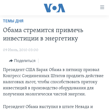
Линки
доступности
Перейти
ТЕМЫ ДНЯ
на
ГЛАВНОЕ
Обама стремится привлечь
основной
ПРОГРАММЫ
контент
инвестиции в энергетику
ПРОЕКТЫ
Перейти
АМЕРИКА
к
09 Июль, 2010 03:00
ЭКСПЕРТИЗА
НОВОСТИ ЗА МИНУТУ
УЧИМ АНГЛИЙСКИЙ
основной
Поделиться
ИНТЕРВЬЮ
ИТОГИ
НАША АМЕРИКАНСКАЯ ИСТОРИЯ
навигации
Перейти
ФАКТЫ ПРОТИВ ФЕЙКОВ
Президент США Барак Обама в пятницу призвал
ПОЧЕМУ ЭТО ВАЖНО?
А КАК В АМЕРИКЕ?
в
Конгресс Соединенных Штатов продлить действие
ЗА СВОБОДУ ПРЕССЫ
ДИСКУССИЯ VOA
АРТЕФАКТЫ
поиск
налоговых льгот, чтобы способствовать притоку
УЧИМ АНГЛИЙСКИЙ
ДЕТАЛИ
АМЕРИКАНСКИЕ ГОРОДКИ
инвестиций в производство оборудования для
получения экологически чистой энергии.
ВИДЕО
НЬЮ-ЙОРК NEW YORK
ТЕСТЫ
ПОДПИСКА НА НОВОСТИ
АМЕРИКА. БОЛЬШОЕ ПУТЕШЕСТВИЕ
Президент Обама выступил в штате Невада и