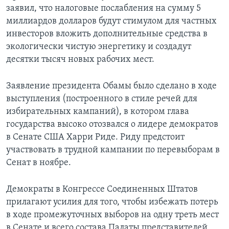
заявил, что налоговые послабления на сумму 5
Learning English
миллиардов долларов будут стимулом для частных
инвесторов вложить дополнительные средства в
СОЦИАЛЬНЫЕ СЕТИ
экологически чистую энергетику и создадут
десятки тысяч новых рабочих мест.
Заявление президента Обамы было сделано в ходе
Языки
выступления (построенного в стиле речей для
избирательных кампаний), в котором глава
государства высоко отозвался о лидере демократов
в Сенате США Харри Риде. Риду предстоит
участвовать в трудной кампании по перевыборам в
Сенат в ноябре.
Демократы в Конгрессе Соединенных Штатов
прилагают усилия для того, чтобы избежать потерь
в ходе промежуточных выборов на одну треть мест
в Сенате и всего состава Палаты представителей