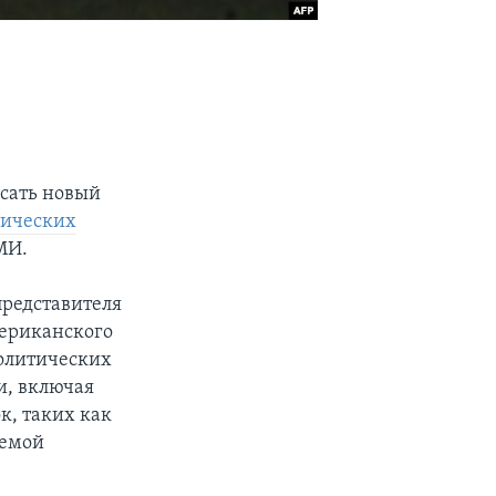
исать новый
тических
МИ.
представителя
мериканского
политических
и, включая
к, таких как
темой