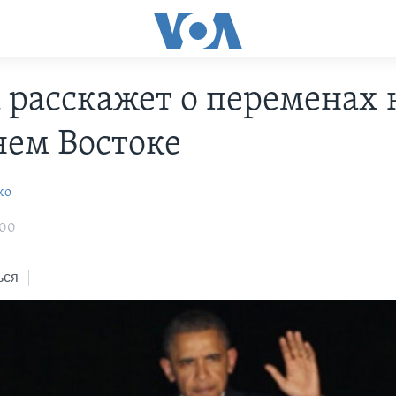
 расскажет о переменах 
ем Востоке
ко
:00
ься