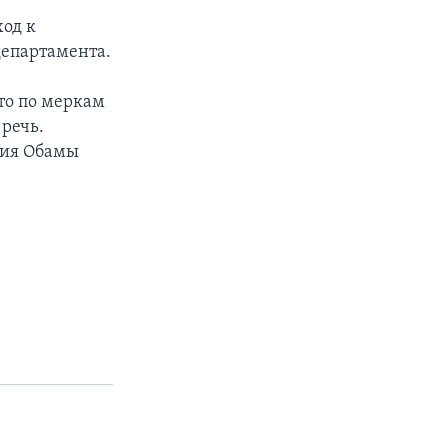
од к
департамента.
то по меркам
речь.
ция Обамы