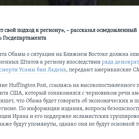
 свой подход к региону», – рассказал осведомленный
ь Госдепартамента
нта Обамы о ситуации на Ближнем Востоке должна оп
ненных Штатов к региону впоследствии
ряда демокра
смерти Усамы бин Ладена
, передают американские С
ие Huffington Post, ссылаясь на высокопоставленного 
нта США, который ознакомился с черновиком речи а
пишет, что Обама будет говорить об экономических и 
егионе. По информации издания, вопросы безопасност
ции Ирана и его поддержке исламистских группирово
также будут упомянуты, однако они не будут основной 