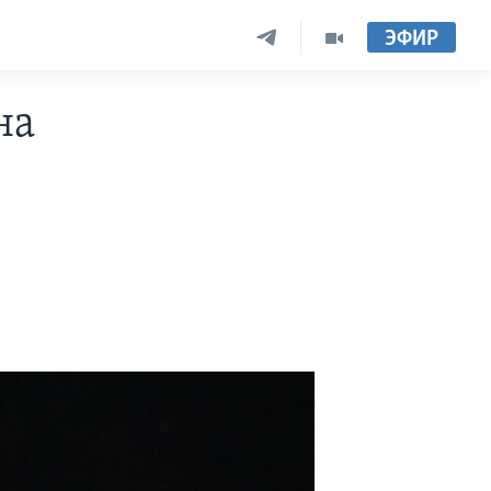
ЭФИР
на