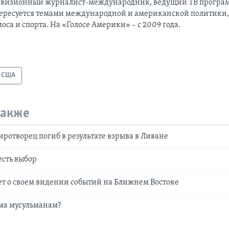
евизионный журналист-международник, ведущий ТВ програм
ересуется темами международной и американской политики,
оса и спорта. На «Голосе Америки» – с 2009 года.
США
также
ротворец погиб в результате взрыва в Ливане
есть выбор
т о своем видении событий на Ближнем Востоке
ма мусульманам?