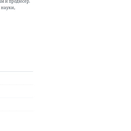
м и продюсер.
 науки,