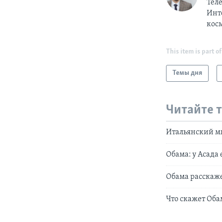
Тел
Инт
косм
This item is part of
Темы дня
Читайте 
Итальянский ми
Обама: у Асада 
Обама расскаже
Что скажет Оба