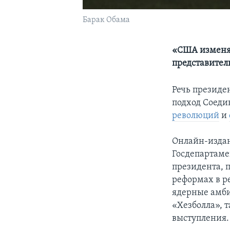
Барак Обама
«США изменят
представител
Речь президе
подход Соеди
революций
и
Онлайн-издан
Госдепартаме
президента, 
реформах в р
ядерные амби
«Хезболла», 
выступления.