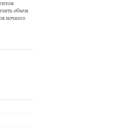
дентом
ичить объем
ов ночного