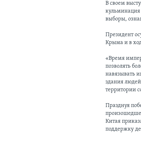
В своем выст
кульминация 
выборы, озн
Президент ос
Крыма и в хо
«Время импер
позволять бо
навязывать и
здания людей
территории со
Празднуя поб
произошедшей 
Китая приказ
поддержку д