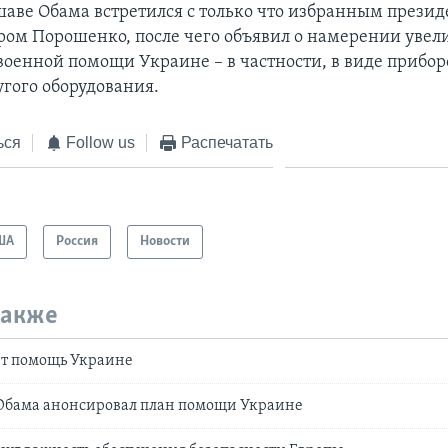
ршаве Обама встретился с только что избранным прези
ом Порошенко, после чего объявил о намерении увел
военной помощи Украине – в частности, в виде прибор
угого оборудования.
ься
Follow us
Распечатать
ША
Россия
Новости
также
т помощь Украине
 Обама анонсировал план помощи Украине