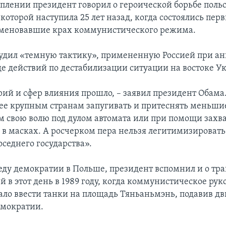
уплении президент говорил о героической борьбе польс
которой наступила 25 лет назад, когда состоялись пер
аменовавшие крах коммунистического режима.
удил «темную тактику», примененную Россией при а
де действий по дестабилизации ситуации на востоке У
ий и сфер влияния прошло, – заявил президент Обама.
лее крупным странам запугивать и притеснять меньши
м свою волю под дулом автомата или при помощи зах
 в масках. А росчерком пера нельзя легитимизировать
седнего государства».
еду демократии в Польше, президент вспомнил и о тра
в этот день в 1989 году, когда коммунистическое рук
ало ввести танки на площадь Тяньаньмэнь, подавив д
емократии.