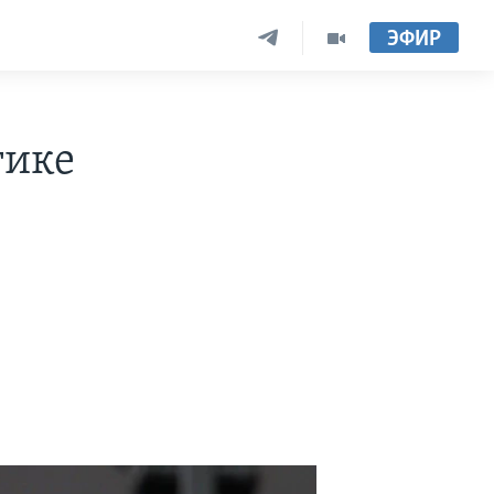
ЭФИР
тике