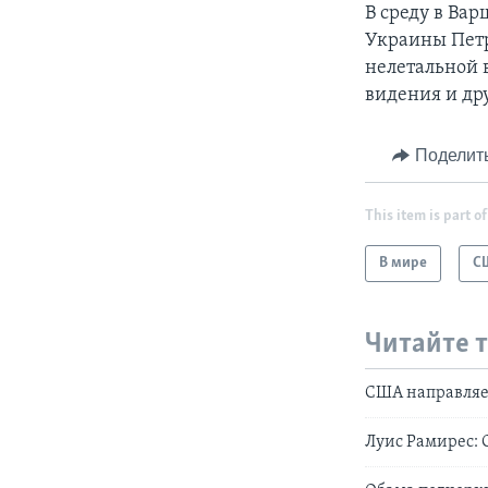
В среду в Ва
Украины Петр
нелетальной 
видения и др
Поделит
This item is part of
В мире
С
Читайте 
США направляе
Луис Рамирес: