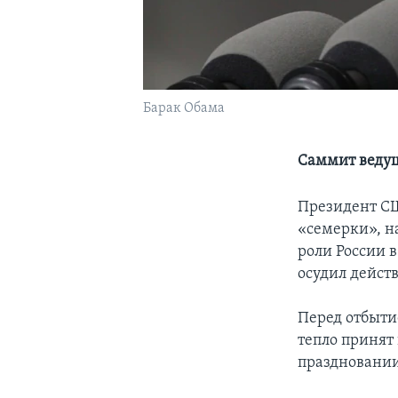
Барак Обама
Саммит ведущ
Президент СШ
«семерки», на
роли России в
осудил действ
Перед отбыти
тепло принят
праздновании