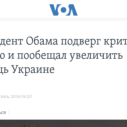
дент Обама подверг кри
ю и пообещал увеличить
ь Украине
юнь, 2014 06:20
ься