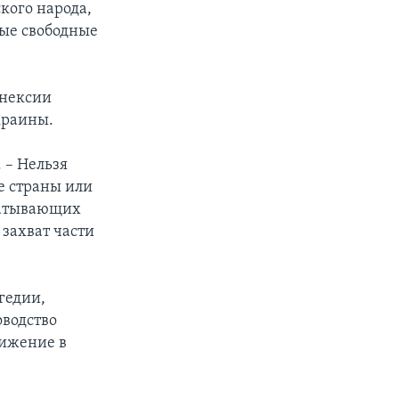
кого народа,
вые свободные
ннексии
краины.
 – Нельзя
е страны или
ватывающих
 захват части
гедии,
оводство
вижение в