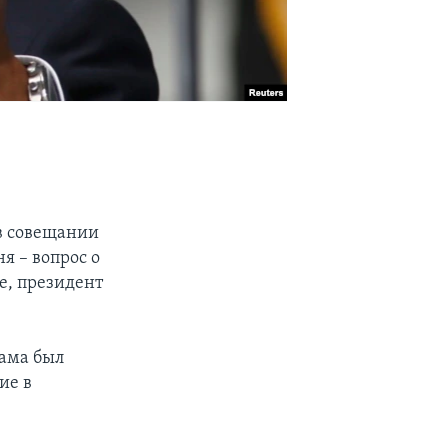
 в совещании
я – вопрос о
е, президент
бама был
ие в