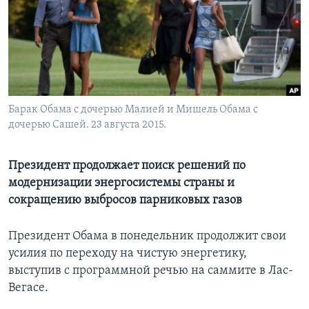
Learning English
СОЦИАЛЬНЫЕ СЕТИ
Барак Обама с дочерью Малией и Мишель Обама с
дочерью Сашей. 23 августа 2015.
Языки
Президент продолжает поиск решений по
модернизации энергосистемы страны и
сокращению выбросов парниковых газов
Президент Обама в понедельник продолжит свои
усилия по переходу на чистую энергетику,
выступив с программной речью на саммите в Лас-
Вегасе.