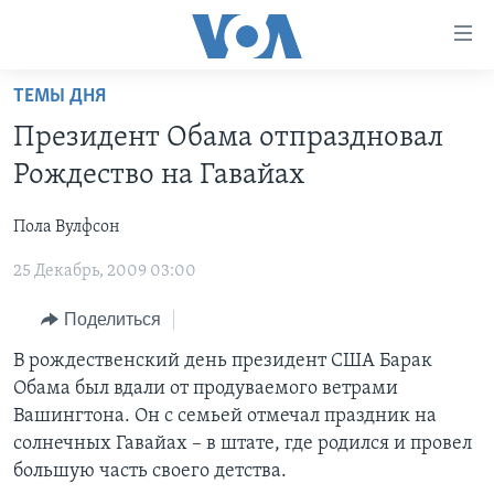
Линки
доступности
Перейти
ТЕМЫ ДНЯ
на
ГЛАВНОЕ
Президент Обама отпраздновал
основной
ПРОГРАММЫ
контент
Рождество на Гавайах
ПРОЕКТЫ
Перейти
АМЕРИКА
к
Пола Вулфсон
ЭКСПЕРТИЗА
НОВОСТИ ЗА МИНУТУ
УЧИМ АНГЛИЙСКИЙ
основной
25 Декабрь, 2009 03:00
ИНТЕРВЬЮ
ИТОГИ
НАША АМЕРИКАНСКАЯ ИСТОРИЯ
навигации
Перейти
ФАКТЫ ПРОТИВ ФЕЙКОВ
ПОЧЕМУ ЭТО ВАЖНО?
А КАК В АМЕРИКЕ?
Поделиться
в
ЗА СВОБОДУ ПРЕССЫ
ДИСКУССИЯ VOA
АРТЕФАКТЫ
В рождественский день президент США Барак
поиск
Обама был вдали от продуваемого ветрами
УЧИМ АНГЛИЙСКИЙ
ДЕТАЛИ
АМЕРИКАНСКИЕ ГОРОДКИ
Вашингтона. Он с семьей отмечал праздник на
ВИДЕО
НЬЮ-ЙОРК NEW YORK
ТЕСТЫ
солнечных Гавайах – в штате, где родился и провел
большую часть своего детства.
ПОДПИСКА НА НОВОСТИ
АМЕРИКА. БОЛЬШОЕ ПУТЕШЕСТВИЕ