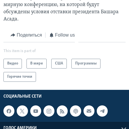
мирную конференцию, на которой будут
Learning English
обсуждены условия отставки президента Башара
Асада.
СОЦИАЛЬНЫЕ СЕТИ
Поделиться
Follow us
This item is part of
Языки
Видео
В мире
США
Программы
Горячие точки
СОЦИАЛЬНЫЕ СЕТИ
ГОЛОС АМЕРИКИ