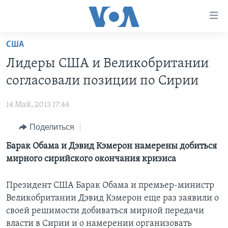
Линки
доступности
Перейти
США
на
ГЛАВНОЕ
Лидеры США и Великобритании
основной
ПРОГРАММЫ
контент
согласовали позиции по Сирии
ПРОЕКТЫ
Перейти
АМЕРИКА
к
14 Май, 2013 17:44
ЭКСПЕРТИЗА
НОВОСТИ ЗА МИНУТУ
УЧИМ АНГЛИЙСКИЙ
основной
Поделиться
ИНТЕРВЬЮ
ИТОГИ
НАША АМЕРИКАНСКАЯ ИСТОРИЯ
навигации
Перейти
ФАКТЫ ПРОТИВ ФЕЙКОВ
Барак Обама и Дэвид Кэмерон намерены добиться
ПОЧЕМУ ЭТО ВАЖНО?
А КАК В АМЕРИКЕ?
в
мирного сирийского окончания кризиса
ЗА СВОБОДУ ПРЕССЫ
ДИСКУССИЯ VOA
АРТЕФАКТЫ
поиск
УЧИМ АНГЛИЙСКИЙ
ДЕТАЛИ
АМЕРИКАНСКИЕ ГОРОДКИ
Президент США Барак Обама и премьер-министр
Великобритании Дэвид Кэмерон еще раз заявили о
ВИДЕО
НЬЮ-ЙОРК NEW YORK
ТЕСТЫ
своей решимости добиваться мирной передачи
ПОДПИСКА НА НОВОСТИ
АМЕРИКА. БОЛЬШОЕ ПУТЕШЕСТВИЕ
власти в Сирии и о намерении организовать