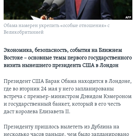
Learning English
Обама намерен укрепить «особые отношения» c
СОЦИАЛЬНЫЕ СЕТИ
Великобританией
Экономика, безопасность, события на Ближнем
Языки
Востоке – основные темы первого государственного
визита нынешнего президента США в Лондон
Президент США Барак Обама находится в Лондоне,
где во вторник 24 мая у него запланированы
встреча с премьер-министром Дэвидом Кэмероном
и государственный банкет, который в его честь
даст королева Елизавета II.
Президенту пришлось вылететь из Дублина на
несколько часов раньше, чем было запланировано