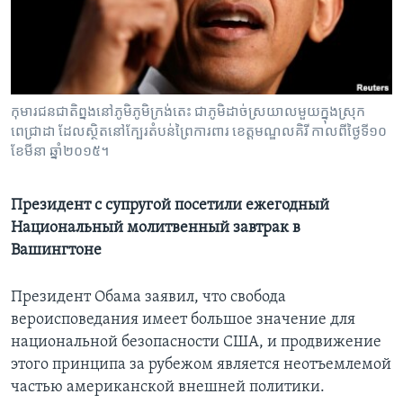
Learning English
СОЦИАЛЬНЫЕ СЕТИ
កុមារ​ជន​ជាតិ​ព្នង​នៅ​ភូមិ​​ភូមិ​ក្រង់​តេះ​​ ជា​ភូមិ​ដាច់​ស្រយាល​មួយ​ក្នុង​ស្រុក​
ពេជ្រាដា​ ដែល​ស្ថិត​នៅ​ក្បែរ​តំបន់​ព្រៃ​ការពារ​​ ខេត្តមណ្ឌល​គិរី​ កាល​ពី​ថ្ងៃ​ទី​១០
ខែ​មីនា ឆ្នាំ​២០១៥។
Языки
Президент с супругой посетили ежегодный
Национальный молитвенный завтрак в
Вашингтоне
Президент Обама заявил, что свобода
вероисповедания имеет большое значение для
национальной безопасности США, и продвижение
этого принципа за рубежом является неотъемлемой
частью американской внешней политики.