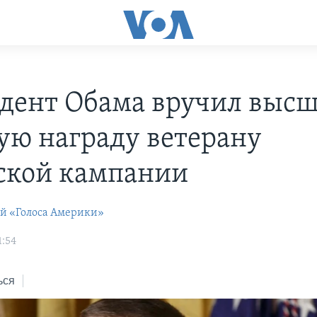
дент Обама вручил выс
ую награду ветерану
ской кампании
ей «Голоса Америки»
1:54
ься