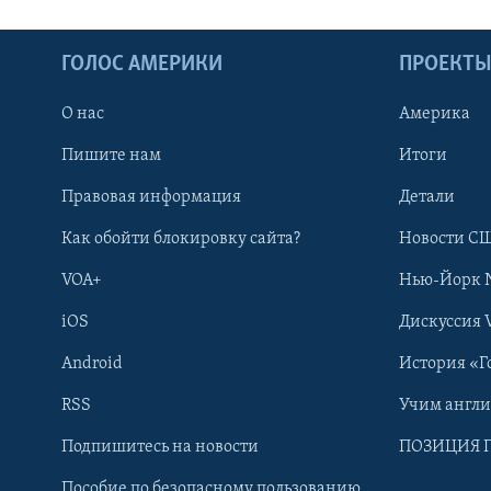
ГОЛОС АМЕРИКИ
ПРОЕКТ
О нас
Америка
Пишите нам
Итоги
Правовая информация
Детали
Как обойти блокировку сайта?
Новости СШ
VOA+
Нью-Йорк 
iOS
Дискуссия 
Android
История «Г
RSS
Учим англ
Learning English
Подпишитесь на новости
ПОЗИЦИЯ 
Пособие по безопасному пользованию