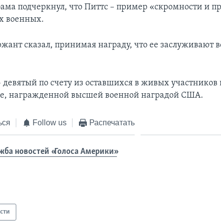
ама подчеркнул, что Питтс – пример «скромности и п
х военных.
жант сказал, принимая награду, что ее заслуживают вс
– девятый по счету из оставшихся в живых участников 
е, награжденной высшей военной наградой США.
ься
Follow us
Распечатать
жба новостей «Голоса Америки»
сти