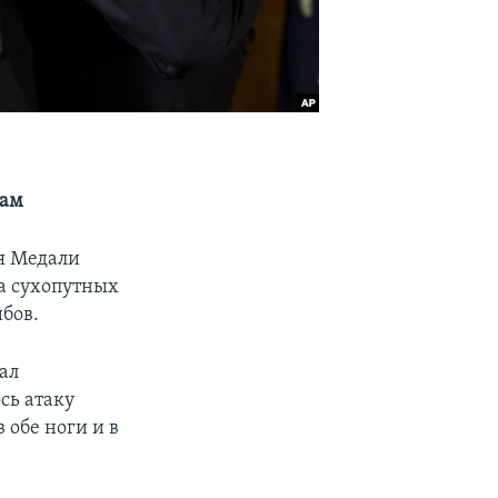
бам
ия Медали
а сухопутных
ибов.
ал
сь атаку
 обе ноги и в