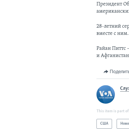
Президент Об
американски
28-летний сер
вместе с ним.
Райан Питтс 
и Афганистан
Поделит
Слу
This item is part of
США
Ново