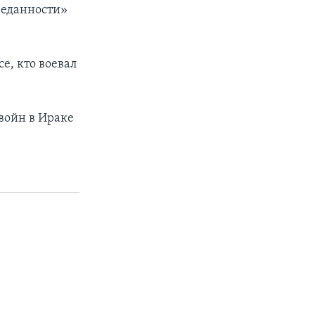
реданности»
е, кто воевал
войн в Ираке