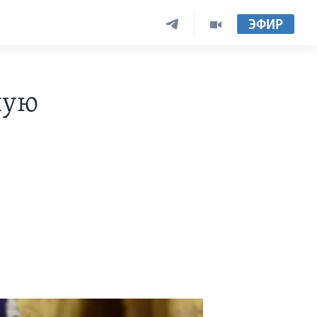
ЭФИР
шую