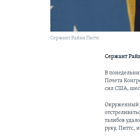
Сержант Райан Питтс
Сержант Райа
В понедельни
Почета Конгр
сил США, шес
Окруженный н
отстреливатьс
талибов удало
руку, Питтс, 