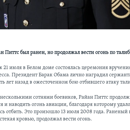
н Питтс был ранен, но продолжал вести огонь по тали
к 21 июля в Белом доме состоялась церемония вручен
есса. Президент Барак Обама лично наградил сержант
ть лет назад в ожесточенном бою отбившего атаку тал
есколькими сотнями боевиков, Райан Питтс продолж
я и наводить огонь авиации, благодаря которому удало
сь отбить. Это произошло 13 июля 2008 года. Раненый в
истекая кровью, продолжал вести огонь.