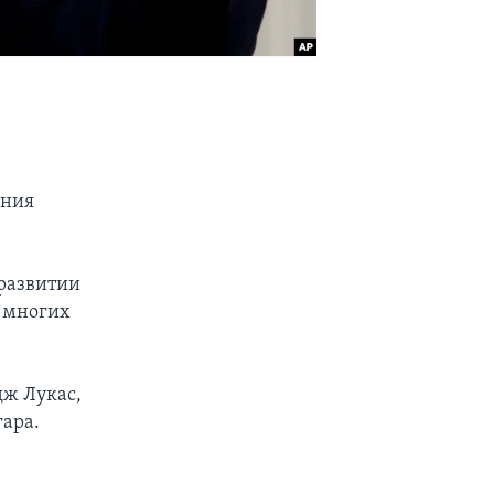
ения
развитии
о многих
дж Лукас,
ара.