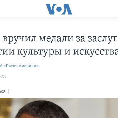
 вручил медали за заслуг
тии культуры и искусств
ей «Голоса Америки»
0:03
ься