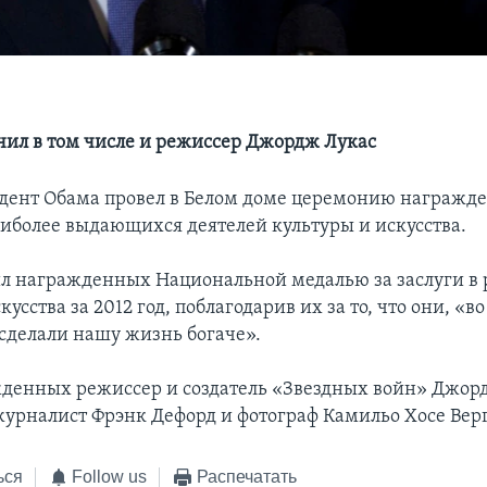
чил в том числе и режиссер Джордж Лукас
идент Обама провел в Белом доме церемонию награжд
иболее выдающихся деятелей культуры и искусства.
л награжденных Национальной медалью за заслуги в 
кусства за 2012 год, поблагодарив их за то, что они, «в
сделали нашу жизнь богаче».
денных режиссер и создатель «Звездных войн» Джор
урналист Фрэнк Дефорд и фотограф Камильо Хосе Верг
ься
Follow us
Распечатать