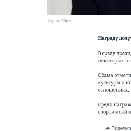
Барак Обама
Награду полу
В среду през
некоторых на
Обама отмети
культуры и ис
отношениях, 
Среди награж
спортивный ж
Поделит