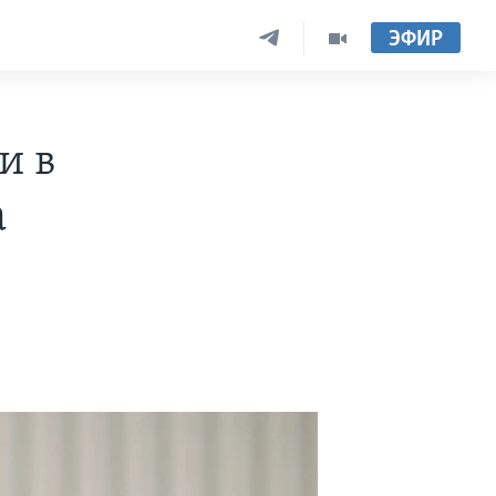
ЭФИР
и в
а