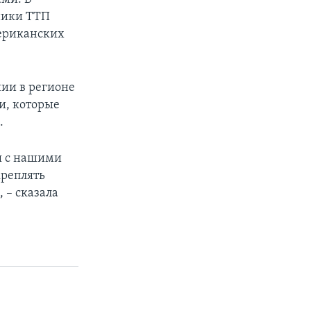
ники ТТП
мериканских
нии в регионе
и, которые
.
я с нашими
креплять
 – сказала