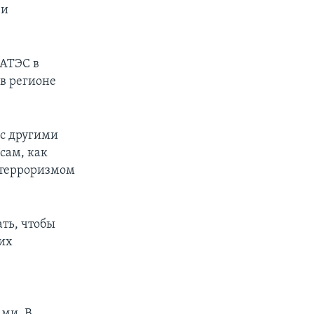
 и
 АТЭС в
 в регионе
 с другими
сам, как
с терроризмом
ть, чтобы
их
ми. В