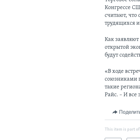
Конгрессе СШ
считают, что
трудящихся и
Как заявляют
открытой эко
будут содейс
«В ходе встр
союзниками п
такие регион
Райс. – И все
Поделит
This item is part of