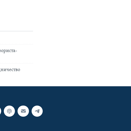
рориста-
дничество