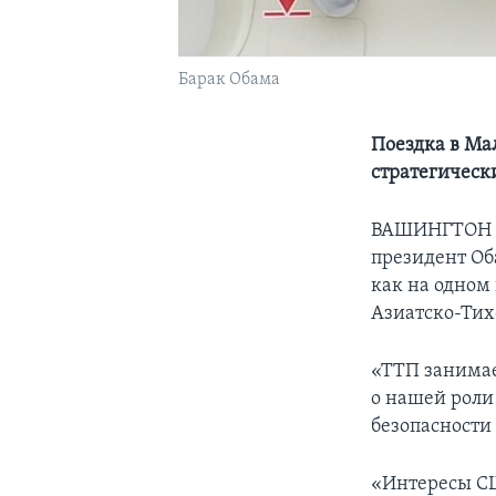
Барак Обама
Поездка в Ма
стратегическ
ВАШИНГТОН – 
президент Об
как на одном
Азиатско-Тих
«ТТП занимае
о нашей роли 
безопасности
«Интересы СШ