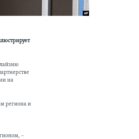
ллюстрирует
алайзию
партнерстве
ии на
ем региона и
й
гионом, –