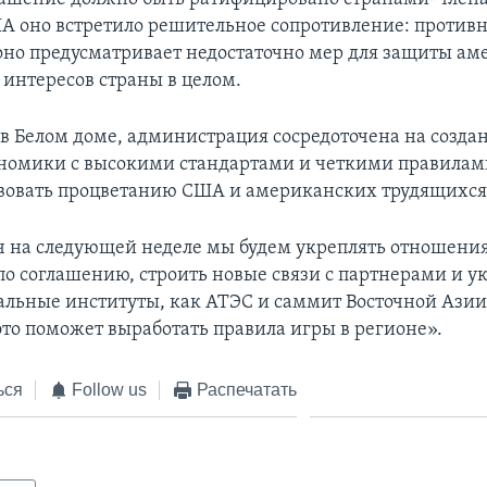
А оно встретило решительное сопротивление: против
 оно предусматривает недостаточно мер для защиты а
 интересов страны в целом.
 в Белом доме, администрация сосредоточена на созда
номики с высокими стандартами и четкими правилам
твовать процветанию США и американских трудящихся
еч на следующей неделе мы будем укреплять отношени
о соглашению, строить новые связи с партнерами и у
альные институты, как АТЭС и саммит Восточной Азии,
 это поможет выработать правила игры в регионе».
ься
Follow us
Распечатать