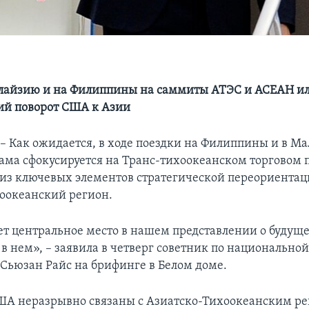
лайзию и на Филиппины на саммиты АТЭС и АСЕАН и
ий поворот США к Азии
Как ожидается, в ходе поездки на Филиппины и в М
ама сфокусируется на Транс-тихоокеанском торговом 
 из ключевых элементов стратегической переориентац
оокеанский регион.
т центральное место в нашем представлении о будущ
в нем», – заявила в четверг советник по национально
 Сьюзан Райс на брифинге в Белом доме.
А неразрывно связаны с Азиатско-Тихоокеанским ре