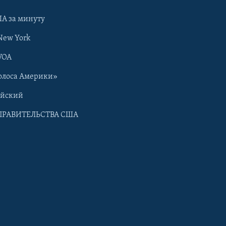
А за минуту
New York
VOA
олоса Америки»
ийский
ПРАВИТЕЛЬСТВА США