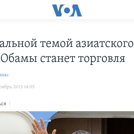
альной темой азиатского
 Обамы станет торговля
инас
ябрь, 2015 14:05
ься