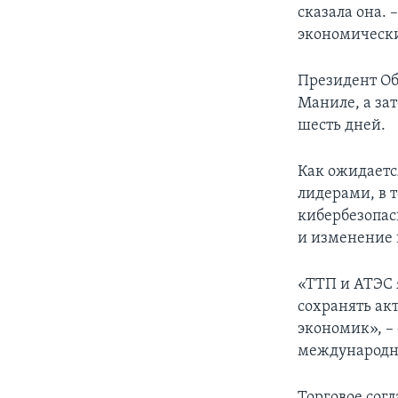
сказала она.
экономически
Президент Об
Маниле, а за
шесть дней.
Как ожидаетс
лидерами, в 
кибербезопасн
и изменение 
«ТТП и АТЭС 
сохранять ак
экономик», –
международн
Торговое сог