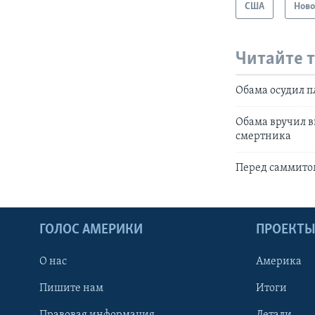
США
Ново
Читайте 
Обама осудил 
Обама вручил 
смертника
Перед саммито
ГОЛОС АМЕРИКИ
ПРОЕКТ
О нас
Америка
Пишите нам
Итоги
Правовая информация
Детали